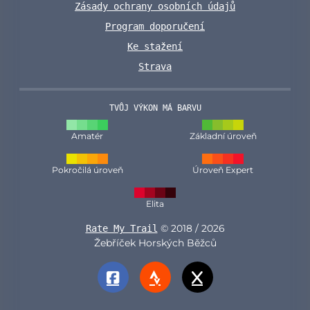
Zásady ochrany osobních údajů
Program doporučení
Ke stažení
Strava
TVŮJ VÝKON MÁ BARVU
Amatér
Základní úroveň
Pokročilá úroveň
Úroveň Expert
Elita
© 2018 / 2026
Rate My Trail
Žebříček Horských Běžců