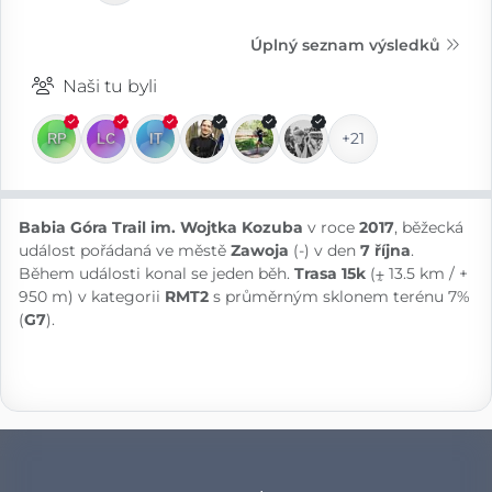
Úplný seznam výsledků
Naši tu byli
+21
Babia Góra Trail im. Wojtka Kozuba
v roce
2017
, běžecká
událost pořádaná ve městě
Zawoja
(-) v den
7 října
.
Během události konal se jeden běh.
Trasa 15k
(⨦ 13.5 km / +
950 m) v kategorii
RMT2
s průměrným sklonem terénu 7%
(
G7
).