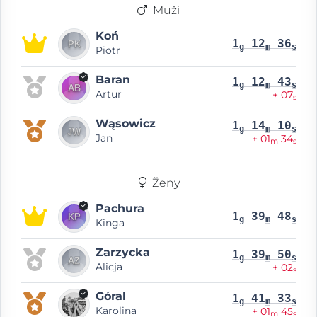
Muži
Koń
1
12
36
g
m
s
Piotr
Baran
1
12
43
g
m
s
Artur
+ 07
s
Wąsowicz
1
14
10
g
m
s
Jan
+ 01
34
m
s
Ženy
Pachura
1
39
48
g
m
s
Kinga
Zarzycka
1
39
50
g
m
s
Alicja
+ 02
s
Góral
1
41
33
g
m
s
Karolina
+ 01
45
m
s