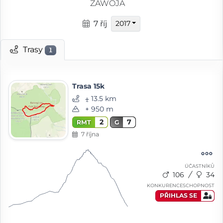
ZAWOJA
7 říj
2017
Trasy
1
Trasa 15k
⨦ 13.5 km
+ 950 m
2
7
RMT
G
7 října
ÚČASTNÍKŮ
106
34
KONKURENCESCHOPNOST
PŘIHLAS SE