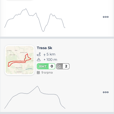
Trasa 5k
⨦ 5 km
+ 100 m
0
2
RMT
G
9 srpna