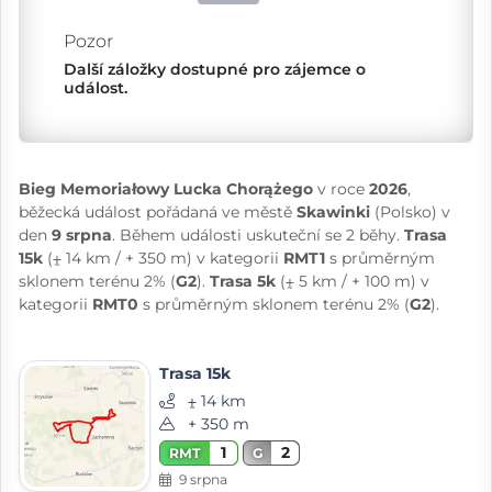
Pozor
Další záložky dostupné pro zájemce o
událost.
Bieg Memoriałowy Lucka Chorążego
v roce
2026
,
běžecká událost pořádaná ve městě
Skawinki
(Polsko) v
den
9 srpna
. Během události uskuteční se 2 běhy.
Trasa
15k
(⨦ 14 km / + 350 m) v kategorii
RMT1
s průměrným
sklonem terénu 2% (
G2
).
Trasa 5k
(⨦ 5 km / + 100 m) v
kategorii
RMT0
s průměrným sklonem terénu 2% (
G2
).
Trasa 15k
⨦ 14 km
+ 350 m
1
2
RMT
G
9 srpna