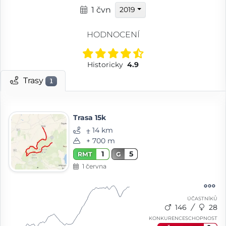
1 čvn
2019
HODNOCENÍ
Historicky
4.9
Trasy
1
Trasa 15k
⨦ 14 km
+ 700 m
1
5
RMT
G
1 června
ÚČASTNÍKŮ
146
28
KONKURENCESCHOPNOST