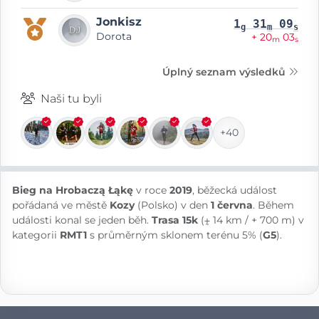
Jonkisz
1
31
09
g
m
s
Dorota
+ 20
03
m
s
Úplný seznam výsledků
Naši tu byli
+40
Bieg na Hrobaczą Łąkę
v roce
2019
, běžecká událost
pořádaná ve městě
Kozy
(Polsko) v den
1 června
. Během
události konal se jeden běh.
Trasa 15k
(⨦ 14 km / + 700 m) v
kategorii
RMT1
s průměrným sklonem terénu 5% (
G5
).