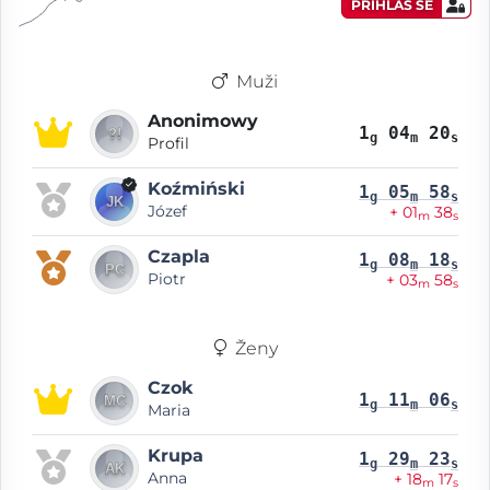
PŘIHLAS SE
Muži
Anonimowy
1
04
20
g
m
s
Profil
Koźmiński
1
05
58
g
m
s
Józef
+ 01
38
m
s
Czapla
1
08
18
g
m
s
Piotr
+ 03
58
m
s
Ženy
Czok
1
11
06
g
m
s
Maria
Krupa
1
29
23
g
m
s
Anna
+ 18
17
m
s