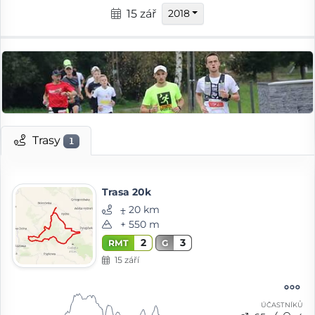
15 zář
2018
Trasy
1
Trasa 20k
⨦ 20 km
+ 550 m
2
3
RMT
G
15 září
ÚČASTNÍKŮ