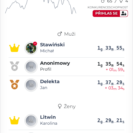
65
4
KONKURENCESCHOPNOST
PŘIHLAS SE
Muži
Stawiński
1
33
55
g
m
s
Michał
Anonimowy
1
35
54
g
m
s
Profil
+ 01
59
m
s
Delekta
1
37
29
g
m
s
Jan
+ 03
34
m
s
Ženy
Litwin
2
29
21
g
m
s
Karolina