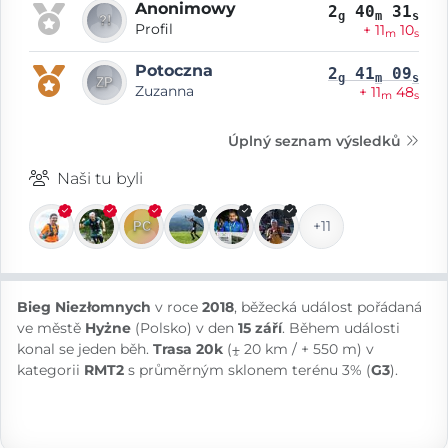
Anonimowy
2
40
31
g
m
s
Profil
+ 11
10
m
s
Potoczna
2
41
09
g
m
s
Zuzanna
+ 11
48
m
s
Úplný seznam výsledků
Naši tu byli
+11
Bieg Niezłomnych
v roce
2018
, běžecká událost pořádaná
ve městě
Hyżne
(Polsko) v den
15 září
. Během události
konal se jeden běh.
Trasa 20k
(⨦ 20 km / + 550 m) v
kategorii
RMT2
s průměrným sklonem terénu 3% (
G3
).