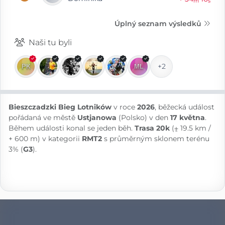
m
s
Úplný seznam výsledků
Naši tu byli
+2
Bieszczadzki Bieg Lotników
v roce
2026
, běžecká událost
pořádaná ve městě
Ustjanowa
(Polsko) v den
17 května
.
Během události konal se jeden běh.
Trasa 20k
(⨦ 19.5 km /
+ 600 m) v kategorii
RMT2
s průměrným sklonem terénu
3% (
G3
).