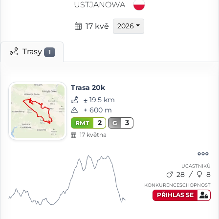
USTJANOWA
17 kvě
2026
Trasy
1
Trasa 20k
⨦ 19.5 km
+ 600 m
2
3
RMT
G
17 května
ÚČASTNÍKŮ
28
8
KONKURENCESCHOPNOST
PŘIHLAS SE