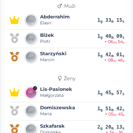
Muži
Abderrahim
1
33
15
g
m
s
Elasri
Biżek
1
40
09
g
m
s
Piotr
+ 06
54
m
s
Starzyński
1
42
01
g
m
s
Marcin
+ 08
46
m
s
Ženy
Lis-Pasionek
1
45
57
g
m
s
Małgorzata
Domiszewska
1
51
42
g
m
s
Maria
+ 05
45
m
s
Szkafarak
2
20
13
g
m
s
Dominika
+ 34
16