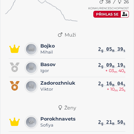
38
26
KONKURENCESCHOPNOST
PŘIHLAS SE
Muži
Bojko
2
05
39
g
m
s
Mihail
Basov
2
09
19
g
m
s
Igor
+ 03
40
m
s
Zadorozhniuk
2
16
04
g
m
s
Viktor
+ 10
25
m
s
Ženy
Porokhnavets
2
21
50
g
m
s
Sofiya