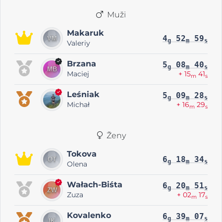
Muži
Makaruk
4
52
59
g
m
s
Valeriy
Brzana
5
08
40
g
m
s
Maciej
+ 15
41
m
s
Leśniak
5
09
28
g
m
s
Michał
+ 16
29
m
s
Ženy
Tokova
6
18
34
g
m
s
Olena
Wałach-Biśta
6
20
51
g
m
s
Zuza
+ 02
17
m
s
Kovalenko
6
39
07
g
m
s