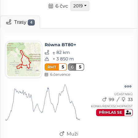
6 čvc
2019
Trasy
4
Równa BT80+
⨦ 82 km
+ 3 850 m
5
5
RMT
G
6 července
ÚČASTNÍKŮ
99
33
KONKURENCESCHOPNOST
PŘIHLAS SE
Muži