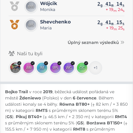
Wójcik
2
41
14
g
m
s
Monika
+ 19
24
m
s
Shevchenko
2
41
15
g
m
s
Maria
+ 19
25
m
s
Úplný seznam výsledků
Naši tu byli
+1
Bojko Trail
v roce
2019
, běžecká událost pořádaná ve
městě
Żdeniewo
(Polsko) v den
6 července
. Během
události konaly se 4 běhy.
Równa BT80+
(⨦ 82 km / + 3 850
m) v kategorii
RMT5
s průměrným sklonem terénu 5%
(
G5
).
Pikuj BT40+
(⨦ 46.5 km / + 2 350 m) v kategorii
RMT4
s průměrným sklonem terénu 5% (
G5
).
Borżawa BT150+
(⨦
155.5 km / + 7 950 m) v kategorii
RMT8
s průměrným