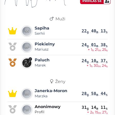
PŘIHLAS SE
Muži
Sapiha
22
40
13
g
m
s
Serhii
Piekielny
24
01
38
g
m
s
Mariusz
+ 1
21
25
h
m
s
Paluch
24
10
37
g
m
s
Marek
+ 1
30
24
h
m
s
Ženy
Janerka-Moron
28
58
44
g
m
s
Marzka
Anonimowy
31
14
11
g
m
s
Profil
+ 2
15
27
h
m
s