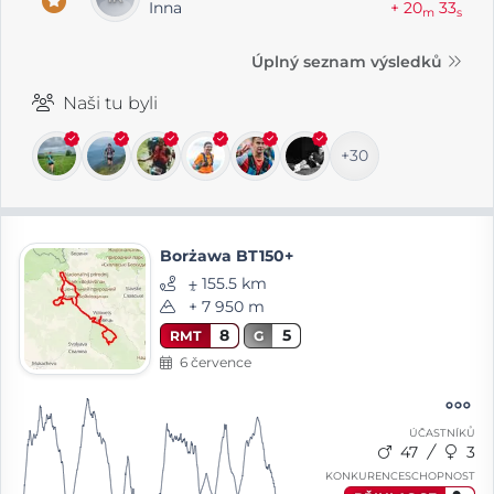
Inna
+ 20
33
m
s
Úplný seznam výsledků
Naši tu byli
+30
Borżawa BT150+
⨦ 155.5 km
+ 7 950 m
8
5
RMT
G
6 července
ÚČASTNÍKŮ
47
3
KONKURENCESCHOPNOST