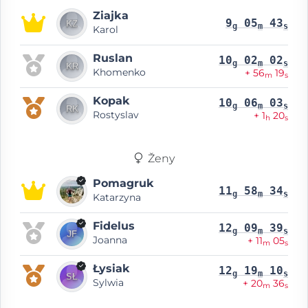
Ziajka
9
05
43
g
m
s
Karol
Ruslan
10
02
02
g
m
s
Khomenko
+ 56
19
m
s
Kopak
10
06
03
g
m
s
Rostyslav
+ 1
20
h
s
Ženy
Pomagruk
11
58
34
g
m
s
Katarzyna
Fidelus
12
09
39
g
m
s
Joanna
+ 11
05
m
s
Łysiak
12
19
10
g
m
s
Sylwia
+ 20
36
m
s