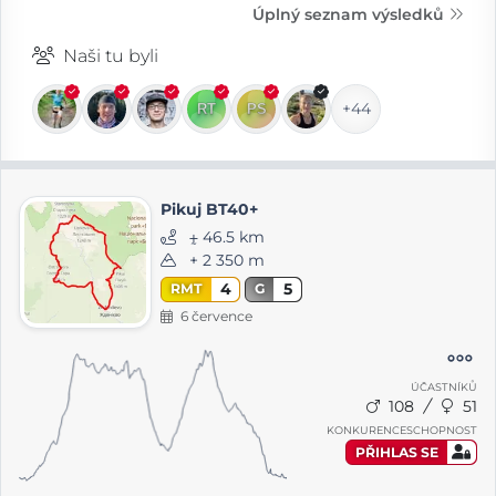
Úplný seznam výsledků
Naši tu byli
+44
Pikuj BT40+
⨦ 46.5 km
+ 2 350 m
4
5
RMT
G
6 července
ÚČASTNÍKŮ
108
51
KONKURENCESCHOPNOST
PŘIHLAS SE