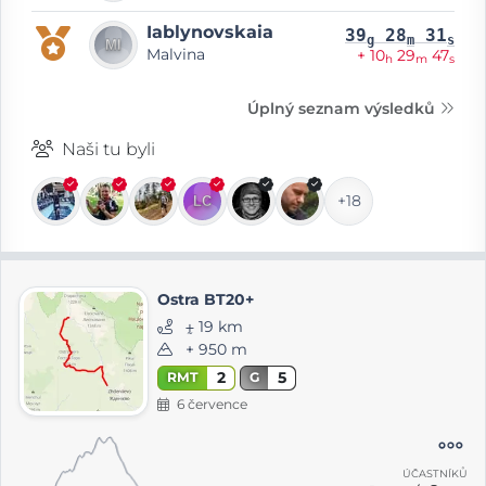
Iablynovskaia
39
28
31
g
m
s
Malvina
+ 10
29
47
h
m
s
Úplný seznam výsledků
Naši tu byli
+18
Ostra BT20+
⨦ 19 km
+ 950 m
2
5
RMT
G
6 července
ÚČASTNÍKŮ