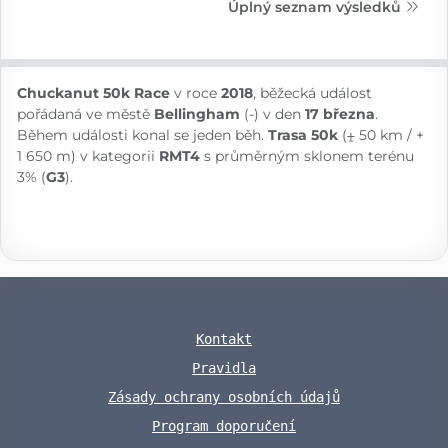
Úplný seznam výsledků
Chuckanut 50k Race
v roce
2018
, běžecká událost
pořádaná ve městě
Bellingham
(-) v den
17 března
.
Během události konal se jeden běh.
Trasa 50k
(⨦ 50 km / +
1 650 m) v kategorii
RMT4
s průměrným sklonem terénu
3% (
G3
).
Kontakt
Pravidla
Zásady ochrany osobních údajů
Program doporučení