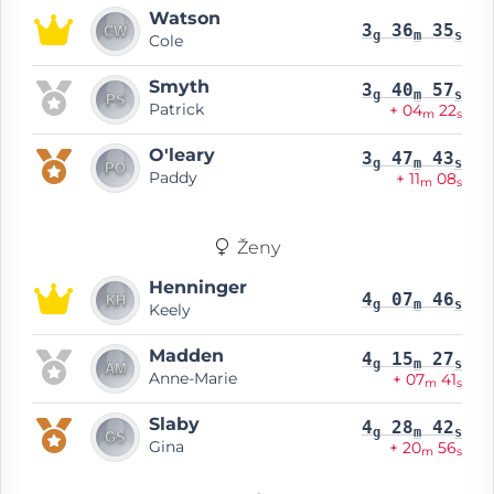
Watson
3
36
35
g
m
s
Cole
Smyth
3
40
57
g
m
s
Patrick
+ 04
22
m
s
O'leary
3
47
43
g
m
s
Paddy
+ 11
08
m
s
Ženy
Henninger
4
07
46
g
m
s
Keely
Madden
4
15
27
g
m
s
Anne-Marie
+ 07
41
m
s
Slaby
4
28
42
g
m
s
Gina
+ 20
56
m
s