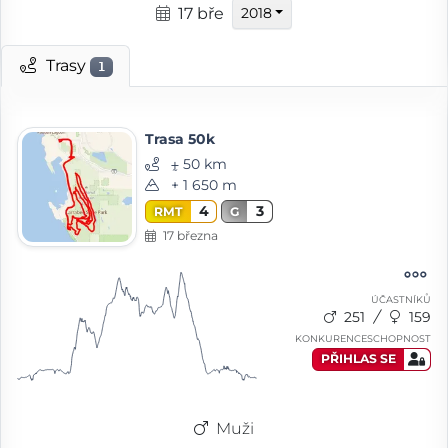
17 bře
2018
Trasy
1
Trasa 50k
⨦ 50 km
+ 1 650 m
4
3
RMT
G
17 března
ÚČASTNÍKŮ
251
159
KONKURENCESCHOPNOST
PŘIHLAS SE
Muži