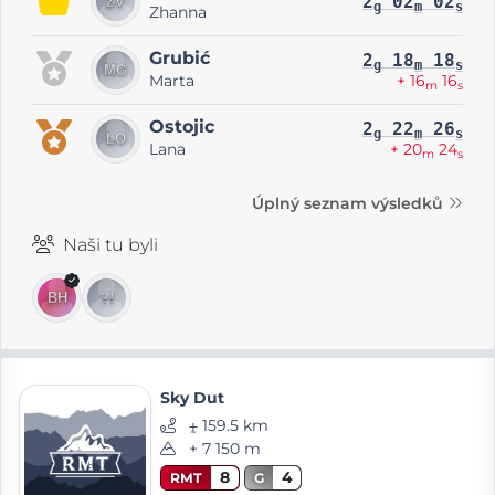
2
02
02
g
m
s
Zhanna
Grubić
2
18
18
g
m
s
Marta
+ 16
16
m
s
Ostojic
2
22
26
g
m
s
Lana
+ 20
24
m
s
Úplný seznam výsledků
Naši tu byli
Sky Dut
⨦ 159.5 km
+ 7 150 m
8
4
RMT
G