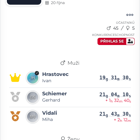
20 října
ÚČASTNÍKŮ
45
5
KONKURENCESCHOPNOST
PŘIHLAS SE
Muži
Hrastovec
19
31
30
g
m
s
Ivan
Schiemer
21
04
10
g
m
s
Gerhard
+ 1
32
40
h
m
s
Vidali
21
43
30
g
m
s
Miha
+ 2
12
h
m
Ženy