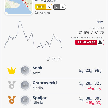
+ 2 550 m
4
5
RMT
G
20 října
ÚČASTNÍKŮ
196
76
KONKURENCESCHOPNOST
PŘIHLAS SE
Muži
Senk
5
23
06
g
m
s
Anze
Grabrovecki
5
28
32
g
m
s
Matija
+ 05
26
m
s
Špoljar
5
38
09
g
m
s
Nikola
+ 15
03
m
s