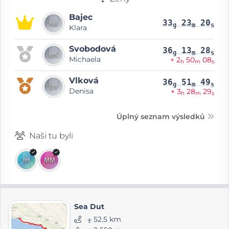
Bajec
33
23
20
g
m
s
Klara
Svobodová
36
13
28
g
m
s
Michaela
+ 2
50
08
h
m
s
Vlková
36
51
49
g
m
s
Denisa
+ 3
28
29
h
m
s
Úplný seznam výsledků
Naši tu byli
Sea Dut
⨦ 52.5 km