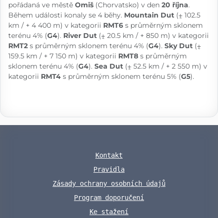
pořádaná ve městě
Omiš
(Chorvatsko) v den
20 října
.
Během události konaly se 4 běhy.
Mountain Dut
(⨦ 102.5
km / + 4 400 m) v kategorii
RMT6
s průměrným sklonem
terénu 4% (
G4
).
River Dut
(⨦ 20.5 km / + 850 m) v kategorii
RMT2
s průměrným sklonem terénu 4% (
G4
).
Sky Dut
(⨦
159.5 km / + 7 150 m) v kategorii
RMT8
s průměrným
sklonem terénu 4% (
G4
).
Sea Dut
(⨦ 52.5 km / + 2 550 m) v
kategorii
RMT4
s průměrným sklonem terénu 5% (
G5
).
Kontakt
Pravidla
Zásady ochrany osobních údajů
Program doporučení
Ke stažení