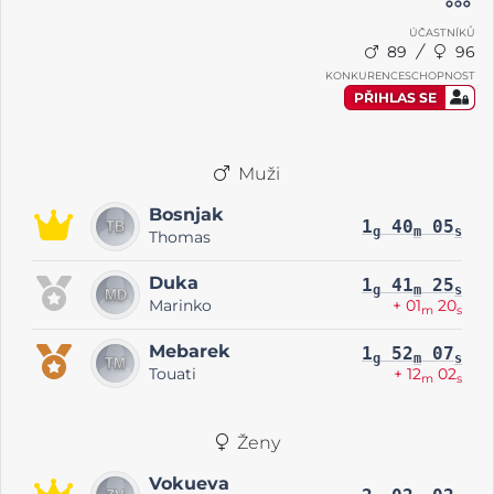
ÚČASTNÍKŮ
89
96
KONKURENCESCHOPNOST
PŘIHLAS SE
Muži
Bosnjak
1
40
05
g
m
s
Thomas
Duka
1
41
25
g
m
s
Marinko
+ 01
20
m
s
Mebarek
1
52
07
g
m
s
Touati
+ 12
02
m
s
Ženy
Vokueva