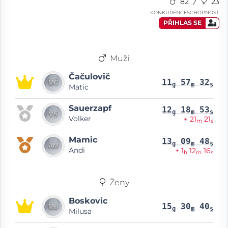
82
23
KONKURENCESCHOPNOST
PŘIHLAS SE
Muži
Čačulovič
11
57
32
g
m
s
Matic
Sauerzapf
12
18
53
g
m
s
Volker
+ 21
21
m
s
Mamic
13
09
48
g
m
s
Andi
+ 1
12
16
h
m
s
Ženy
Boskovic
15
30
40
g
m
s
Milusa