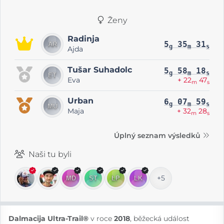
Ženy
Radinja
5
35
31
g
m
s
Ajda
Tušar Suhadolc
5
58
18
g
m
s
Eva
+ 22
47
m
s
Urban
6
07
59
g
m
s
Maja
+ 32
28
m
s
Úplný seznam výsledků
Naši tu byli
+5
Dalmacija Ultra-Trail®
v roce
2018
, běžecká událost