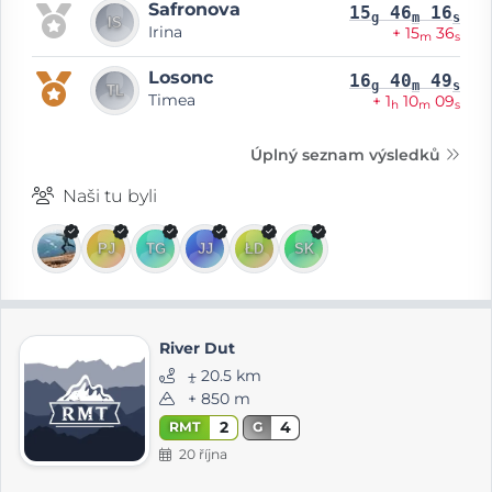
Safronova
15
46
16
g
m
s
Irina
+ 15
36
m
s
Losonc
16
40
49
g
m
s
Timea
+ 1
10
09
h
m
s
Úplný seznam výsledků
Naši tu byli
River Dut
⨦ 20.5 km
+ 850 m
2
4
RMT
G
20 října