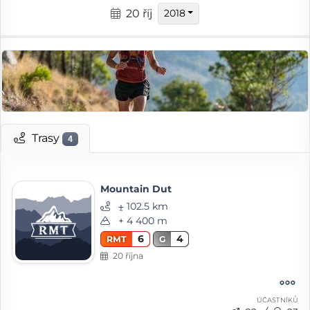
20 říj
2018
Trasy
4
Mountain Dut
⨦ 102.5 km
+ 4 400 m
6
4
RMT
G
20 října
ÚČASTNÍKŮ