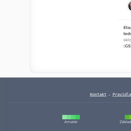
Eta
led
skl
(
G5
Kontakt
Pravidl
Amatér
Základ