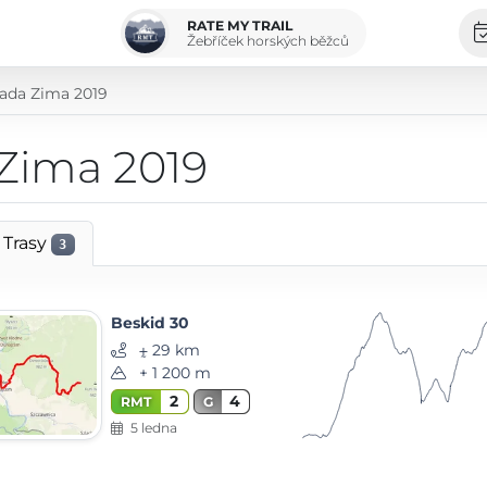
RATE MY TRAIL
Žebříček horských běžců
ada Zima 2019
Zima 2019
Trasy
3
Beskid 30
⨦ 29 km
+ 1 200 m
2
4
RMT
G
5 ledna