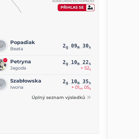
KONKURENCESCHOPNOST
PŘIHLAS SE
Popadiak
2
09
30
g
m
s
Beata
Petryna
2
10
22
g
m
s
Jagoda
+ 52
s
Szabłowska
2
10
35
g
m
s
Iwona
+ 01
05
m
s
Úplný seznam výsledků