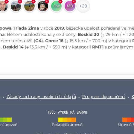
+60
powa Triada Zima
v roce
2019
, běžecká událost pořádaná ve m
na
. Během události konaly se 3 běhy.
Beskid 30
(⨦ 29 km / + 1 2
onem terénu 4% (
G4
).
Gorce 16
(⨦ 15.5 km / + 700 m) v kategorii
).
Beskid 14
(⨦ 13.5 km / + 550 m) v kategorii
RMT1
s průměrným 
a
Zásady ochrany osobních údajů
Program doporučení
K
TVŮJ VÝKON MÁ BARVU
ní úroveň
Pokročilá úroveň
Úroveň 