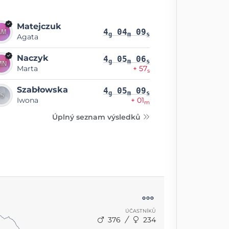
Matejczuk
4
04
09
g
m
s
Agata
Naczyk
4
05
06
g
m
s
Marta
+ 57
s
Szabłowska
4
05
09
g
m
s
Iwona
+ 01
m
Úplný seznam výsledků
ÚČASTNÍKŮ
376
234