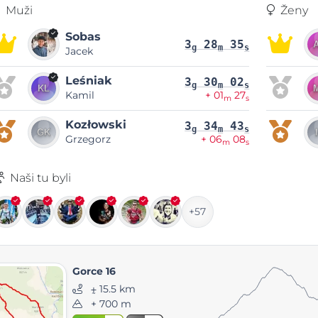
Muži
Ženy
Sobas
3
28
35
g
m
s
Jacek
Leśniak
3
30
02
g
m
s
Kamil
+ 01
27
m
s
Kozłowski
3
34
43
g
m
s
Grzegorz
+ 06
08
m
s
Naši tu byli
+57
Gorce 16
⨦ 15.5 km
+ 700 m