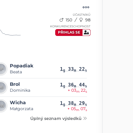
ÚČASTNÍKŮ
150
98
KONKURENCESCHOPNOST
PŘIHLAS SE
Popadiak
1
33
22
g
m
s
Beata
Brol
1
36
44
g
m
s
Dominika
+ 03
22
m
s
Wicha
1
38
29
g
m
s
Małgorzata
+ 05
07
m
s
Úplný seznam výsledků