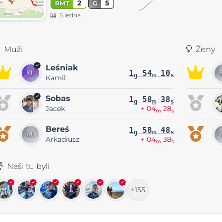
2
5
RMT
G
5 ledna
Muži
Ženy
Leśniak
1
54
10
g
m
s
Kamil
Sobas
1
58
38
g
m
s
Jacek
+ 04
28
m
s
Bereś
1
58
48
g
m
s
Arkadiusz
+ 04
38
m
s
Naši tu byli
+155