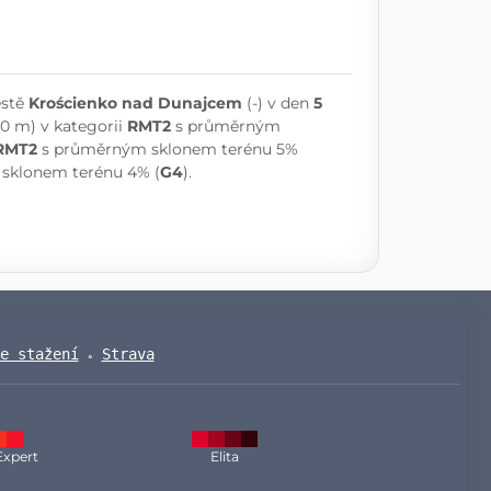
ěstě
Krościenko nad Dunajcem
(-) v den
5
00 m) v kategorii
RMT2
s průměrným
RMT2
s průměrným sklonem terénu 5%
sklonem terénu 4% (
G4
).
e stažení
Strava
Expert
Elita