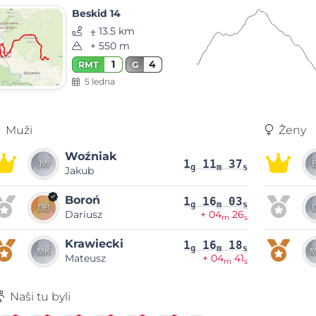
Beskid 14
⨦ 13.5 km
+ 550 m
1
4
RMT
G
5 ledna
Muži
Ženy
Woźniak
1
11
37
g
m
s
Jakub
Boroń
1
16
03
g
m
s
Dariusz
+ 04
26
m
s
Krawiecki
1
16
18
g
m
s
Mateusz
+ 04
41
m
s
Naši tu byli