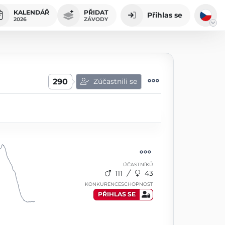
KALENDÁŘ
PŘIDAT
Přihlas se
2026
ZÁVODY
290
Zúčastnili se
ÚČASTNÍKŮ
111
43
KONKURENCESCHOPNOST
PŘIHLAS SE