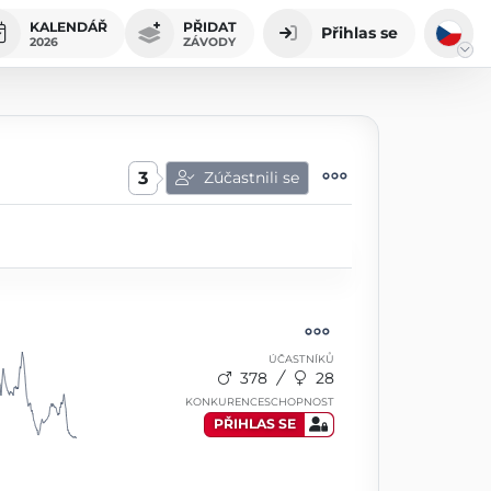
KALENDÁŘ
PŘIDAT
Přihlas se
2026
ZÁVODY
3
Zúčastnili se
ÚČASTNÍKŮ
378
28
KONKURENCESCHOPNOST
PŘIHLAS SE