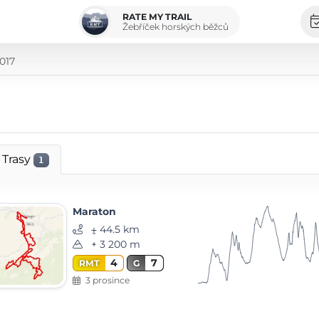
RATE MY TRAIL
Žebříček horských běžců
2017
Trasy
1
Maraton
⨦ 44.5 km
+ 3 200 m
4
7
RMT
G
3 prosince