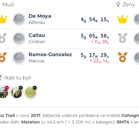
Muži
Ženy
De Moya
4
54
15
g
m
s
Alfonso
Callau
5
05
50
g
m
s
Cristian
+ 11
35
m
s
Ramos-Gonzalez
5
17
29
g
m
s
Marcos
+ 23
14
m
s
Naši tu byli
co Trail
v roce
2017
, běžecká událost pořádaná ve městě
Cehegí
jeden běh.
Maraton
(⨦ 44.5 km / + 3 200 m) v kategorii
RMT4
s p