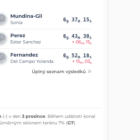
Mundina-Gil
6
37
15
g
m
s
Sonia
Perez
6
43
30
g
m
s
Ester Sanchez
+ 06
15
m
s
Fernandez
6
52
18
g
m
s
Del Campo Yolanda
+ 15
03
m
s
Úplný seznam výsledků
n
(-) v den
3 prosince
. Během události konal
růměrným sklonem terénu 7% (
G7
).