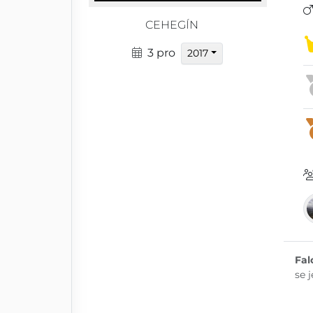
CEHEGÍN
3 pro
2017
Fal
se 