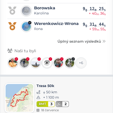
Borowska
9
12
25
g
m
s
Karolina
+ 40
36
m
s
Werenkowicz-Wrona
9
31
44
g
m
s
Ilona
+ 59
55
m
s
Úplný seznam výsledků
Naši tu byli
+6
Trasa 50k
⨦ 50 km
+ 1 100 m
3
2
RMT
G
18 července