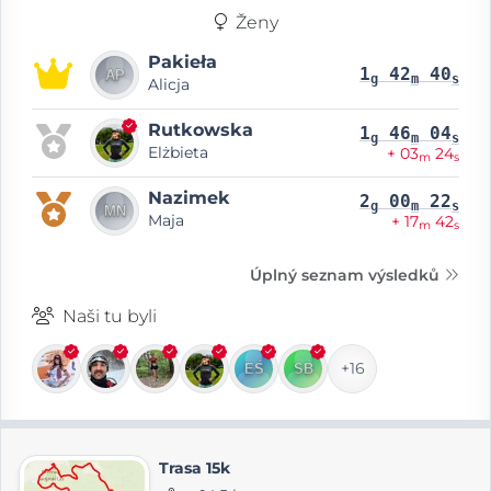
Ženy
Pakieła
1
42
40
g
m
s
Alicja
Rutkowska
1
46
04
g
m
s
Elżbieta
+ 03
24
m
s
Nazimek
2
00
22
g
m
s
Maja
+ 17
42
m
s
Úplný seznam výsledků
Naši tu byli
+16
Trasa 15k