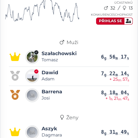
ÚČASTNÍKŮ
32
13
KONKURENCESCHOPNOST
PŘIHLAS SE
Muži
Szałachowski
6
56
17
g
m
s
Tomasz
Dawid
7
22
14
g
m
s
Adam
+ 25
57
m
s
Barrena
8
18
04
g
m
s
Josi
+ 1
21
47
h
m
s
Ženy
Aszyk
8
31
49
g
m
s
Dagmara