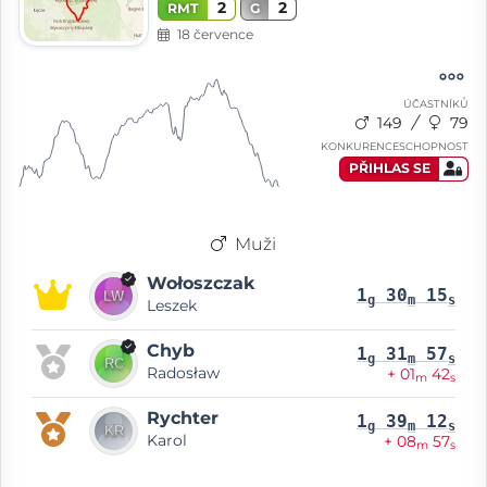
2
2
RMT
G
18 července
ÚČASTNÍKŮ
149
79
KONKURENCESCHOPNOST
PŘIHLAS SE
Muži
Wołoszczak
1
30
15
g
m
s
Leszek
Chyb
1
31
57
g
m
s
Radosław
+ 01
42
m
s
Rychter
1
39
12
g
m
s
Karol
+ 08
57
m
s