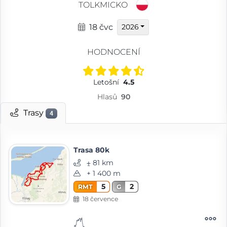
TOLKMICKO
18 čvc
2026
HODNOCENÍ
Letošní
4.5
Hlasů
90
Trasy
4
Trasa 80k
⨦ 81 km
+ 1 400 m
5
2
RMT
G
18 července