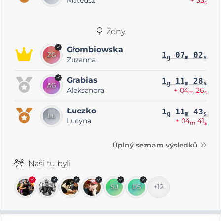
Mateusz
+ 33
s
Ženy
Głombiowska
1
07
02
g
m
s
Zuzanna
Grabias
1
11
28
g
m
s
Aleksandra
+ 04
26
m
s
Łuczko
1
11
43
g
m
s
Lucyna
+ 04
41
m
s
Úplný seznam výsledků
Naši tu byli
+12