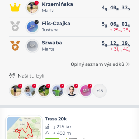
Krzemińska
4
40
33
g
m
s
Marta
Flis-Czajka
5
06
01
g
m
s
Justyna
+ 25
28
m
s
Szwaba
5
12
19
g
m
s
Marta
+ 31
46
m
s
Úplný seznam výsledků
Naši tu byli
+15
Trasa 20k
⨦ 21.5 km
+ 400 m