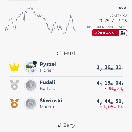
ÚČASTNÍKŮ
75
25
KONKURENCESCHOPNOST
PŘIHLAS SE
Muži
Pyszel
3
36
31
g
m
s
Florian
Fudali
4
15
04
g
m
s
Bartosz
+ 38
33
m
s
Śliwiński
4
44
50
g
m
s
Marcin
+ 1
08
19
h
m
s
Ženy