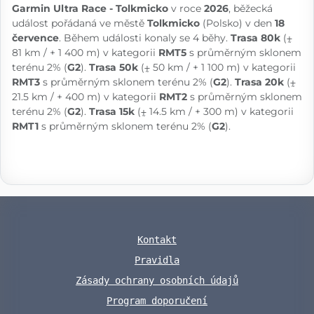
Garmin Ultra Race - Tolkmicko
v roce
2026
, běžecká
událost pořádaná ve městě
Tolkmicko
(Polsko) v den
18
července
. Během události konaly se 4 běhy.
Trasa 80k
(⨦
81 km / + 1 400 m) v kategorii
RMT5
s průměrným sklonem
terénu 2% (
G2
).
Trasa 50k
(⨦ 50 km / + 1 100 m) v kategorii
RMT3
s průměrným sklonem terénu 2% (
G2
).
Trasa 20k
(⨦
21.5 km / + 400 m) v kategorii
RMT2
s průměrným sklonem
terénu 2% (
G2
).
Trasa 15k
(⨦ 14.5 km / + 300 m) v kategorii
RMT1
s průměrným sklonem terénu 2% (
G2
).
Kontakt
Pravidla
Zásady ochrany osobních údajů
Program doporučení