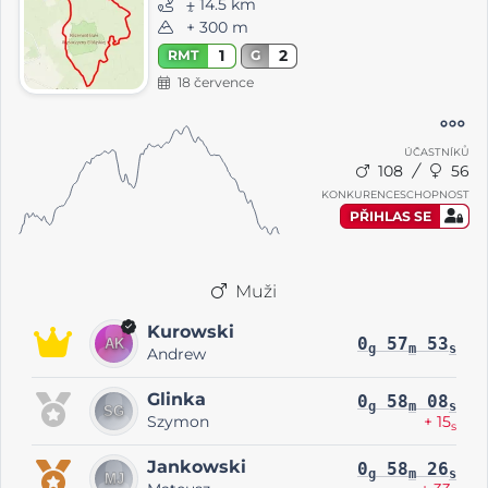
⨦ 14.5 km
+ 300 m
1
2
RMT
G
18 července
ÚČASTNÍKŮ
108
56
KONKURENCESCHOPNOST
PŘIHLAS SE
Muži
Kurowski
0
57
53
g
m
s
Andrew
Glinka
0
58
08
g
m
s
Szymon
+ 15
s
Jankowski
0
58
26
g
m
s