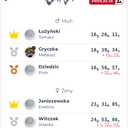
PŘIHLAS SE
Muži
Łużyński
16
26
11
g
m
s
Tomasz
Gryczka
16
39
34
g
m
s
Mateusz
+ 13
23
m
s
Dziedzic
16
58
57
g
m
s
Piotr
+ 32
46
m
s
Ženy
Janiszewska
23
31
05
g
m
s
Ewelina
Witczak
24
53
08
g
m
s
Jolanta
+ 1
22
03
h
m
s