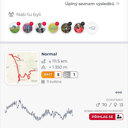
Úplný seznam výsledků
Naši tu byli
+52
Normal
⨦ 111.5 km
+ 1 350 m
5
1
RMT
G
11 května
ÚČASTNÍKŮ
70
13
KONKURENCESCHOPNOST
PŘIHLAS SE