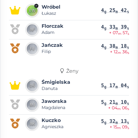
Wróbel
4
25
42
g
m
s
Łukasz
Florczak
4
33
39
g
m
s
Adam
+ 07
57
m
s
Jańczak
4
38
18
g
m
s
Filip
+ 12
36
m
s
Ženy
Śmigielska
5
17
04
g
m
s
Danuta
Jaworska
5
21
10
g
m
s
Magdalena
+ 04
06
m
s
Kuczko
5
32
13
g
m
s
Agnieszka
+ 15
09
m
s