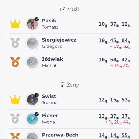
Muži
Pasik
10
37
12
g
m
s
Tomasz
Siergiejewicz
10
45
04
g
m
s
Grzegorz
+ 07
52
m
s
Jóźwiak
10
50
42
g
m
s
Michał
+ 13
30
m
s
Ženy
Świst
12
15
53
g
m
s
Joanna
Ficner
13
37
37
g
m
s
Iwona
+ 1
21
44
h
m
s
Przerwa-Bech
14
14
55
g
m
s