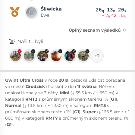
Śliwicka
26
13
20
g
m
s
Ewa
+ 2
42
15
h
m
s
Úplný seznam výsledků
Naši tu byli
+7
Gwint Ultra Cross
v roce
2019
, běžecká událost pořádaná
ve městě
Grodzisk
(Polsko) v den
11 května
. Během
události konaly se 3 běhy.
Mini
(⨦ 55.5 km / + 650 m) v
kategorii
RMT3
s průměrným sklonem terénu 1% (
G1
).
Normal
(⨦ 111.5 km / + 1 350 m) v kategorii
RMT5
s
průměrným sklonem terénu 1% (
G1
).
Super
(⨦ 166.5 km / + 1
600 m) v kategorii
RMT7
s průměrným sklonem terénu 1%
(
G1
).