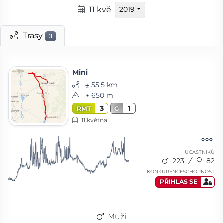
11 kvě
2019
Trasy
3
Mini
⨦ 55.5 km
+ 650 m
3
1
RMT
G
11 května
ÚČASTNÍKŮ
223
82
KONKURENCESCHOPNOST
PŘIHLAS SE
Muži