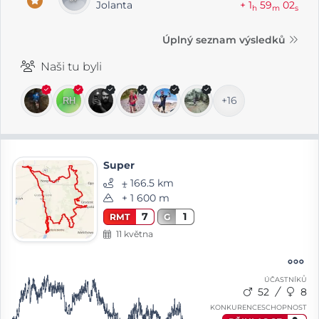
Jolanta
+ 1
59
02
h
m
s
Úplný seznam výsledků
Naši tu byli
+16
Super
⨦ 166.5 km
+ 1 600 m
7
1
RMT
G
11 května
ÚČASTNÍKŮ
52
8
KONKURENCESCHOPNOST