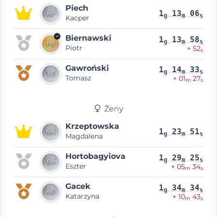
Piech
1
13
06
g
m
s
Kacper
Biernawski
1
13
58
g
m
s
Piotr
+ 52
s
Gawroński
1
14
33
g
m
s
Tomasz
+ 01
27
m
s
Ženy
Krzeptowska
1
23
51
g
m
s
Magdalena
Hortobagyiova
1
29
25
g
m
s
Eszter
+ 05
34
m
s
Gacek
1
34
34
g
m
s
Katarzyna
+ 10
43
m
s