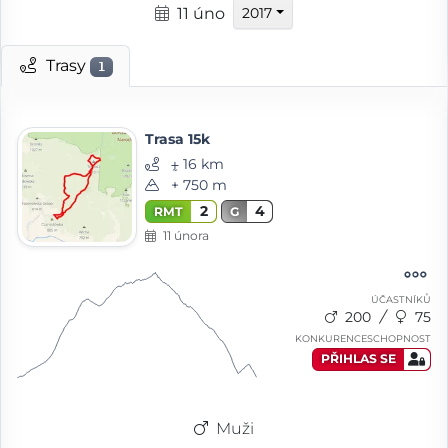
11 úno
2017
Trasy
1
Trasa 15k
⨦ 16 km
+ 750 m
2
4
RMT
G
11 února
ÚČASTNÍKŮ
200
75
KONKURENCESCHOPNOST
PŘIHLAS SE
Muži