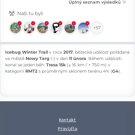
Úplný seznam výsledků
Naši tu byli
+57
Icebug Winter Trail
v roce
2017
, běžecká událost pořádaná
ve městě
Nowy Targ
(-) v den
11 února
. Během události
konal se jeden běh.
Trasa 15k
(⨦ 16 km / + 750 m) v
kategorii
RMT2
s průměrným sklonem terénu 4% (
G4
).
Kontakt
Pravidla