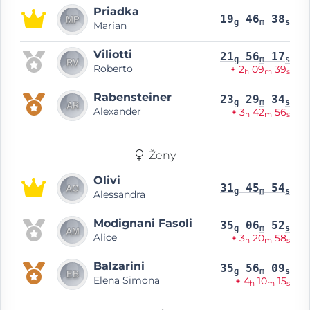
Priadka
19
46
38
g
m
s
Marian
Viliotti
21
56
17
g
m
s
Roberto
+ 2
09
39
h
m
s
Rabensteiner
23
29
34
g
m
s
Alexander
+ 3
42
56
h
m
s
Ženy
Olivi
31
45
54
g
m
s
Alessandra
Modignani Fasoli
35
06
52
g
m
s
Alice
+ 3
20
58
h
m
s
Balzarini
35
56
09
g
m
s
Elena Simona
+ 4
10
15
h
m
s