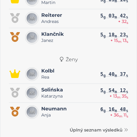
g
m
s
Martin
Reiterer
5
03
42
g
m
s
Andreas
+ 32
s
Klančnik
5
18
23
g
m
s
Janez
+ 15
13
m
s
Ženy
Kolbl
5
40
37
g
m
s
Rea
Solińska
5
54
12
g
m
s
Katarzyna
+ 13
35
m
s
Neumann
6
16
48
g
m
s
Anja
+ 36
11
m
s
Úplný seznam výsledků