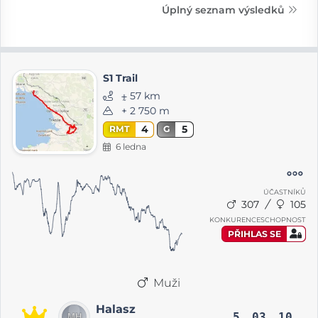
Úplný seznam výsledků
S1 Trail
⨦ 57 km
+ 2 750 m
4
5
RMT
G
6 ledna
ÚČASTNÍKŮ
307
105
KONKURENCESCHOPNOST
PŘIHLAS SE
Muži
Halasz
5
03
10