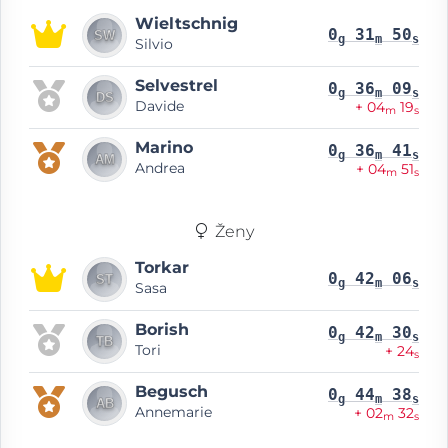
Wieltschnig
0
31
50
g
m
s
Silvio
Selvestrel
0
36
09
g
m
s
Davide
+ 04
19
m
s
Marino
0
36
41
g
m
s
Andrea
+ 04
51
m
s
Ženy
Torkar
0
42
06
g
m
s
Sasa
Borish
0
42
30
g
m
s
Tori
+ 24
s
Begusch
0
44
38
g
m
s
Annemarie
+ 02
32
m
s