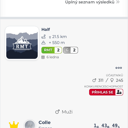
Úplný seznam výsledků
Half
⨦ 21.5 km
+ 550 m
2
2
RMT
G
6 ledna
ÚČASTNÍKŮ
311
245
KONKURENCESCHOPNOST
PŘIHLAS SE
Muži
Colle
1
43
49
g
m
s