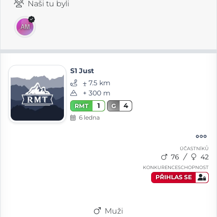
Naši tu byli
S1 Just
⨦ 7.5 km
+ 300 m
1
4
RMT
G
6 ledna
ÚČASTNÍKŮ
76
42
KONKURENCESCHOPNOST
PŘIHLAS SE
Muži