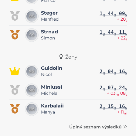
Franco
Steger
1
44
09
g
m
s
Manfred
+ 20
s
Strnad
1
44
11
g
m
s
Simon
+ 22
s
Ženy
Guidolin
2
04
16
g
m
s
Nicol
Miniussi
2
07
24
g
m
s
Michela
+ 03
08
m
s
Karbalaii
2
15
16
g
m
s
Mahya
+ 11
m
Úplný seznam výsledků