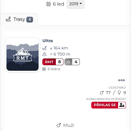
6 led
2019
Trasy
4
Ultra
⨦ 164 km
+ 6 700 m
8
4
RMT
G
6 ledna
ÚČASTNÍKŮ
77
9
KONKURENCESCHOPNOST
PŘIHLAS SE
Muži