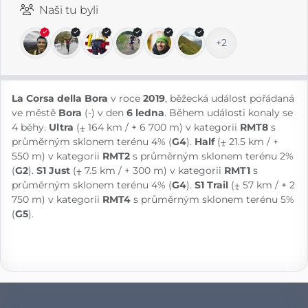
Naši tu byli
+2
La Corsa della Bora
v roce
2019
, běžecká událost pořádaná
ve městě
Bora
(-) v den
6 ledna
. Během události konaly se
4 běhy.
Ultra
(⨦ 164 km / + 6 700 m) v kategorii
RMT8
s
průměrným sklonem terénu 4% (
G4
).
Half
(⨦ 21.5 km / +
550 m) v kategorii
RMT2
s průměrným sklonem terénu 2%
(
G2
).
S1 Just
(⨦ 7.5 km / + 300 m) v kategorii
RMT1
s
průměrným sklonem terénu 4% (
G4
).
S1 Trail
(⨦ 57 km / + 2
750 m) v kategorii
RMT4
s průměrným sklonem terénu 5%
(
G5
).