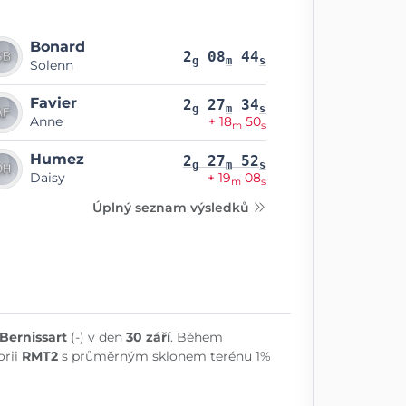
Bonard
2
08
44
g
m
s
Solenn
Favier
2
27
34
g
m
s
Anne
+ 18
50
m
s
Humez
2
27
52
g
m
s
Daisy
+ 19
08
m
s
Úplný seznam výsledků
Bernissart
(-) v den
30 září
. Během
orii
RMT2
s průměrným sklonem terénu 1%