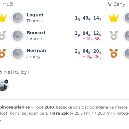
Muži
Ženy
Loquet
1
49
14
g
m
s
Thomas
Boucart
2
04
12
g
m
s
Jerome
+ 14
58
m
s
Herman
2
04
20
g
m
s
Jimmy
+ 15
06
m
s
Naši tu byli
Dinosaurienne
v roce
2018
, běžecká událost pořádaná ve městě
losti konal se jeden běh.
Trasa 25k
(⨦ 26.5 km / + 200 m) v kateg
.