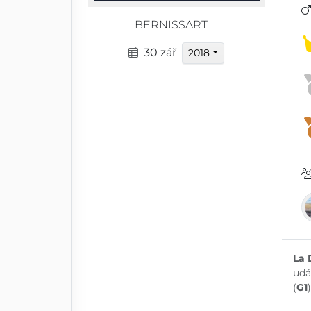
BERNISSART
30 zář
2018
La 
udá
(
G1
)