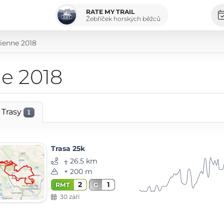
RATE MY TRAIL
Žebříček horských běžců
ienne 2018
e 2018
Trasy
1
Trasa 25k
⨦ 26.5 km
+ 200 m
2
1
RMT
G
30 září