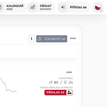
KALENDÁŘ
PŘIDAT
Přihlas se
2026
ZÁVODY
1
Zúčastnili se
ÚČASTNÍKŮ
89
24
KONKURENCESCHOPNOST
PŘIHLAS SE