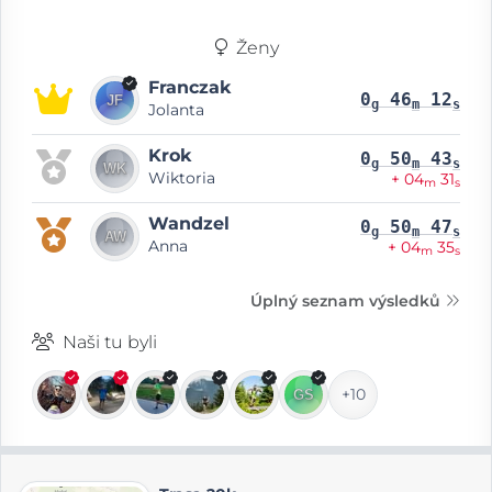
Ženy
Franczak
0
46
12
g
m
s
Jolanta
Krok
0
50
43
g
m
s
Wiktoria
+ 04
31
m
s
Wandzel
0
50
47
g
m
s
Anna
+ 04
35
m
s
Úplný seznam výsledků
Naši tu byli
+10