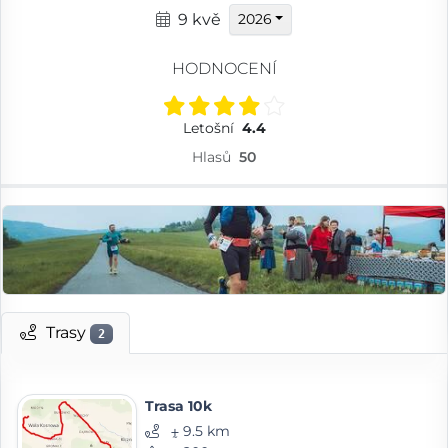
9 kvě
2026
HODNOCENÍ
Letošní
4.4
Hlasů
50
Trasy
2
Trasa 10k
⨦ 9.5 km