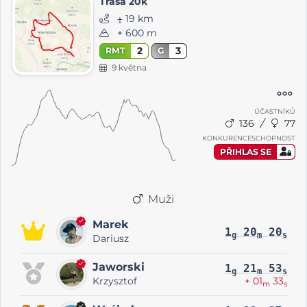
Trasa 20k
⨦ 19 km
+ 600 m
2
3
RMT
G
9 května
ÚČASTNÍKŮ
136
77
KONKURENCESCHOPNOST
PŘIHLAS SE
Muži
Marek
1
20
20
g
m
s
Dariusz
Jaworski
1
21
53
g
m
s
Krzysztof
+ 01
33
m
s