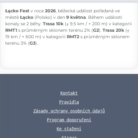
Łącko Fest
v roce
2026
, běžecká událost pořádaná ve
městě
Łącko
(Polsko) v den
9 května
. Během události
konaly se 2 běhy.
Trasa 10k
(⨦ 9.5 km / + 200 m) v kategorii
RMT1
s průměrným sklonem terénu 2% (
G2
).
Trasa 20k
(⨦
19 km / + 600 m) v kategorii
RMT2
s průměrným sklonem
terénu 3% (
G3
).
Kontakt
Pravidla
Zásady ochrany osobních údajů
Program doporučení
Ke stažení
Strava