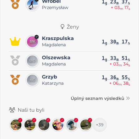
Wróbel
1
23
37
g
m
s
Przemysław
+ 03
17
m
s
Ženy
Kraszpulska
1
30
17
g
m
s
Magdalena
Olszewska
1
33
51
g
m
s
Magdalena
+ 03
34
m
s
Grzyb
1
36
55
g
m
s
Katarzyna
+ 06
38
m
s
Úplný seznam výsledků
Naši tu byli
+39