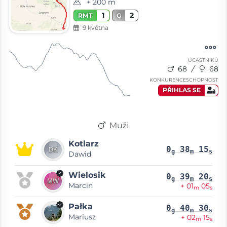
+ 200 m
1
2
RMT
G
9 května
ÚČASTNÍKŮ
68
68
KONKURENCESCHOPNOST
PŘIHLAS SE
Muži
Kotlarz
0
38
15
g
m
s
Dawid
Wielosik
0
39
20
g
m
s
Marcin
+ 01
05
m
s
Pałka
0
40
30
g
m
s
Mariusz
+ 02
15
m
s