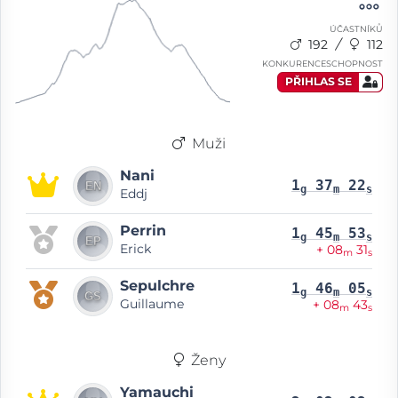
ÚČASTNÍKŮ
192
112
KONKURENCESCHOPNOST
PŘIHLAS SE
Muži
Nani
1
37
22
g
m
s
Eddj
Perrin
1
45
53
g
m
s
Erick
+ 08
31
m
s
Sepulchre
1
46
05
g
m
s
Guillaume
+ 08
43
m
s
Ženy
Yamauchi