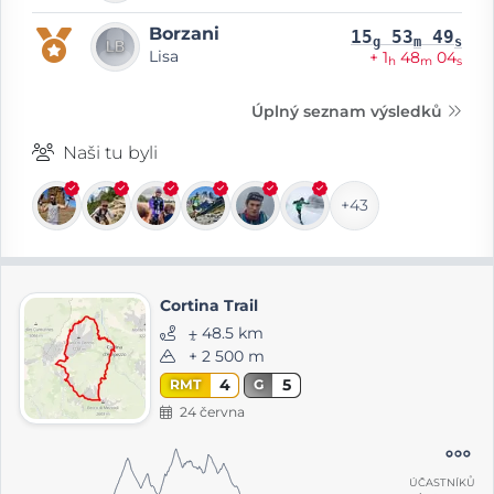
Borzani
15
53
49
g
m
s
Lisa
+ 1
48
04
h
m
s
Úplný seznam výsledků
Naši tu byli
+43
Cortina Trail
⨦ 48.5 km
+ 2 500 m
4
5
RMT
G
24 června
ÚČASTNÍKŮ