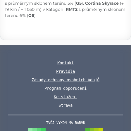
s průměrným sklonem terénu 5% (
G5
).
Cortina Skyrace
(⨦
19 km / + 1 050 m) v kategorii
RMT2
s průměrným sklonem
terénu 6% (
G6
).
Kontakt
Pravidla
Zásady ochrany osobních údajů
Program doporučení
Ke stažení
Strava
TVŮJ VÝKON MÁ BARVU