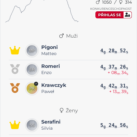
1050
314
KONKURENCESCHOPNOST
PŘIHLAS SE
Muži
Pigoni
4
28
52
g
m
s
Matteo
Romeri
4
37
26
g
m
s
Enzo
+ 08
34
m
s
Krawczyk
4
42
31
g
m
s
Paweł
+ 13
39
m
s
Ženy
Serafini
5
24
56
g
m
s
Silvia