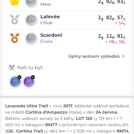
2
02
03
g
m
s
Mara
Lalevée
2
02
57
g
m
s
Chloé
+ 54
s
Scardoni
2
11
01
g
m
s
Giulia
+ 08
58
m
s
Úplný seznam výsledků
Naši tu byli
Lavaredo Ultra Trail
v roce
2017
, běžecká událost pořádaná
ve městě
Cortina d’Ampezzo
(Itálie) v den
24 června
.
Během události konaly se 3 běhy.
LUT 120
(⨦ 119 km / + 7
000 m) v kategorii
RMT7
s průměrným sklonem terénu 6%
(
G6
).
Cortina Trail
(⨦ 48.5 km / + 2 500 m) v kategorii
RMT4