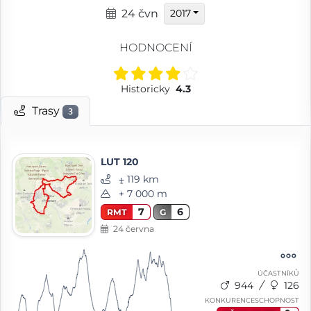
24 čvn
2017
HODNOCENÍ
Historicky
4.3
Trasy
3
LUT 120
⨦ 119 km
+ 7 000 m
7
6
RMT
G
24 června
ÚČASTNÍKŮ
944
126
KONKURENCESCHOPNOST