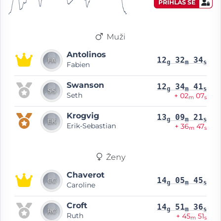
PŘIHLAS SE
Muži
Antolinos
12
32
34
g
m
s
Fabien
Swanson
12
34
41
g
m
s
Seth
+ 02
07
m
s
Krogvig
13
09
21
g
m
s
Erik-Sebastian
+ 36
47
m
s
Ženy
Chaverot
14
05
45
g
m
s
Caroline
Croft
14
51
36
g
m
s
Ruth
+ 45
51
m
s