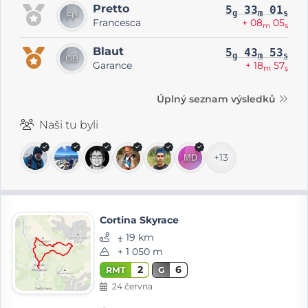
Pretto
5
33
01
g
m
s
Francesca
+ 08
05
m
s
Blaut
5
43
53
g
m
s
Garance
+ 18
57
m
s
Úplný seznam výsledků
Naši tu byli
+13
Cortina Skyrace
⨦ 19 km
+ 1 050 m
2
6
RMT
G
24 června