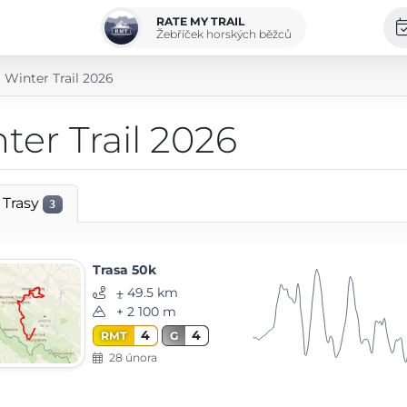
RATE MY TRAIL
Žebříček horských běžců
Winter Trail 2026
er Trail 2026
Trasy
3
Trasa 50k
⨦ 49.5 km
+ 2 100 m
4
4
RMT
G
28 února