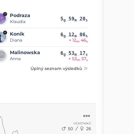
Podraza
5
59
20
g
m
s
Klaudia
Konik
6
12
06
g
m
s
Diana
+ 12
46
m
s
Malinowska
6
53
17
g
m
s
Anna
+ 53
57
m
s
Úplný seznam výsledků
ÚČASTNÍKŮ
50
26