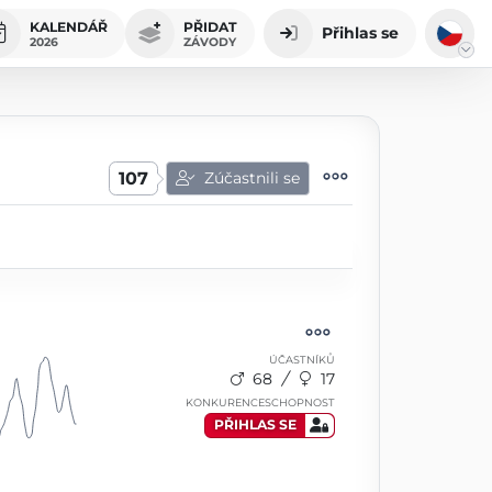
KALENDÁŘ
PŘIDAT
Přihlas se
2026
ZÁVODY
107
Zúčastnili se
ÚČASTNÍKŮ
68
17
KONKURENCESCHOPNOST
PŘIHLAS SE