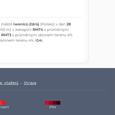
e městě
Iwonicz-Zdrój
(Polsko) v den
28
 100 m) v kategorii
RMT4
s průměrným
i
RMT3
s průměrným sklonem terénu 4%
klonem terénu 4% (
G4
).
e stažení
Strava
Expert
Elita