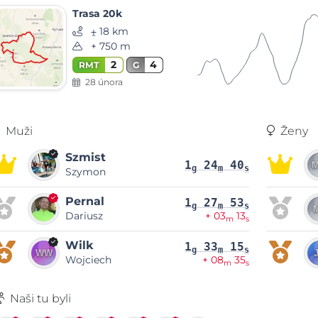
Trasa 20k
⨦ 18 km
+ 750 m
2
4
RMT
G
28 února
Muži
Ženy
Szmist
1
24
40
g
m
s
Szymon
Pernal
1
27
53
g
m
s
Dariusz
+ 03
13
m
s
Wilk
1
33
15
g
m
s
Wojciech
+ 08
35
m
s
Naši tu byli