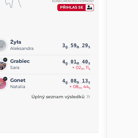
KONKURENCESCHOPNOST
PŘIHLAS SE
Żyła
3
59
29
g
m
s
Aleksandra
Grabiec
4
01
40
g
m
s
Sara
+ 02
11
m
s
Gonet
4
08
13
g
m
s
Natalia
+ 08
44
m
s
Úplný seznam výsledků