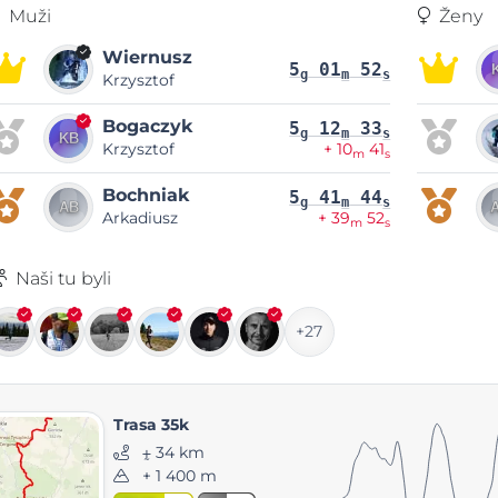
Muži
Ženy
Wiernusz
5
01
52
g
m
s
Krzysztof
Bogaczyk
5
12
33
g
m
s
Krzysztof
+ 10
41
m
s
Bochniak
5
41
44
g
m
s
Arkadiusz
+ 39
52
m
s
Naši tu byli
+27
Trasa 35k
⨦ 34 km
+ 1 400 m