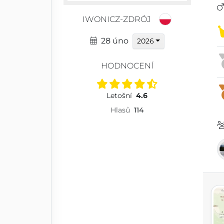
IWONICZ-ZDRÓJ
28 úno
2026
HODNOCENÍ
Letošní
4.6
Hlasů
114