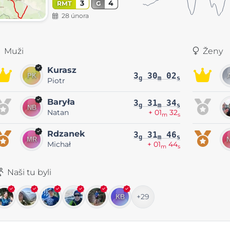
3
4
RMT
G
28 února
Muži
Ženy
Kurasz
3
30
02
g
m
s
Piotr
Baryła
3
31
34
g
m
s
Natan
+ 01
32
m
s
Rdzanek
3
31
46
g
m
s
Michał
+ 01
44
m
s
Naši tu byli
+29