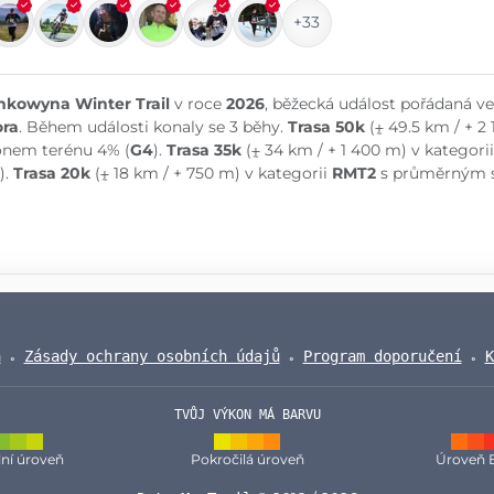
+33
kowyna Winter Trail
v roce
2026
, běžecká událost pořádaná v
ra
. Během události konaly se 3 běhy.
Trasa 50k
(⨦ 49.5 km / + 2
onem terénu 4% (
G4
).
Trasa 35k
(⨦ 34 km / + 1 400 m) v kategori
).
Trasa 20k
(⨦ 18 km / + 750 m) v kategorii
RMT2
s průměrným s
a
Zásady ochrany osobních údajů
Program doporučení
K
TVŮJ VÝKON MÁ BARVU
ní úroveň
Pokročilá úroveň
Úroveň 