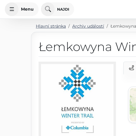
Menu
NAJDI
Hlavní stránka
Archiv událostí
Łemkowyna 
Łemkowyna Wint