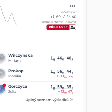
ÚČASTNÍKŮ
69
40
KONKURENCESCHOPNOST
PŘIHLAS SE
Wilczyńska
1
46
48
g
m
s
Miriam
Prokop
1
56
44
g
m
s
Monika
+ 09
56
m
s
Gorczyca
1
59
35
g
m
s
Julia
+ 12
47
m
s
Úplný seznam výsledků