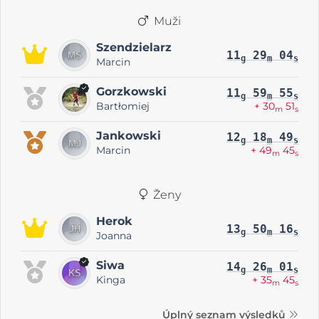
Muži
Szendzielarz
11
29
04
g
m
s
Marcin
Gorzkowski
11
59
55
g
m
s
Bartłomiej
+ 30
51
m
s
Jankowski
12
18
49
g
m
s
Marcin
+ 49
45
m
s
Ženy
Herok
13
50
16
g
m
s
Joanna
Siwa
14
26
01
g
m
s
Kinga
+ 35
45
m
s
Úplný seznam výsledků