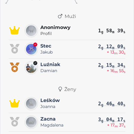
Muži
Anonimowy
1
58
39
g
m
s
Profil
Stec
2
12
09
g
m
s
Jakub
+ 13
30
m
s
Luźniak
2
15
34
g
m
s
Damian
+ 16
55
m
s
Ženy
Leśków
2
46
40
g
m
s
Joanna
Zacna
3
04
17
g
m
s
Magdalena
+ 17
37
m
s