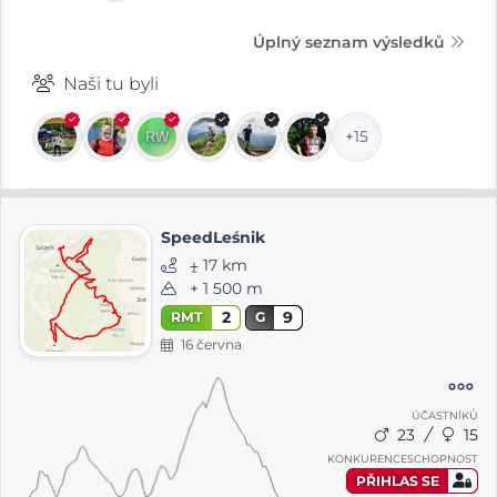
Úplný seznam výsledků
Naši tu byli
+15
SpeedLeśnik
⨦ 17 km
+ 1 500 m
2
9
RMT
G
16 června
ÚČASTNÍKŮ
23
15
KONKURENCESCHOPNOST
PŘIHLAS SE