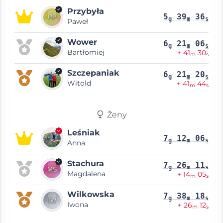
Przybyła
5
39
36
g
m
s
Paweł
Wower
6
21
06
g
m
s
Bartłomiej
+ 41
30
m
s
Szczepaniak
6
21
20
g
m
s
Witold
+ 41
44
m
s
Ženy
Leśniak
7
12
06
g
m
s
Anna
Stachura
7
26
11
g
m
s
Magdalena
+ 14
05
m
s
Wilkowska
7
38
18
g
m
s
Iwona
+ 26
12
m
s