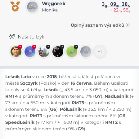
Węgorek
3
09
38
g
m
s
Monika
+ 22
58
m
s
Úplný seznam výsledků
Naši tu byli
+1
Leśnik Lato
v roce
2018
, běžecká událost pořádaná ve
městě
Szczyrk
(Polsko) v den
16 června
. Během události
konaly se 4 běhy.
Leśnik
(⨦ 43.5 km / + 3 050 m) v kategorii
RMT4
s průměrným sklonem terénu 7% (
G7
).
NadLeśnik
(⨦
77 km / + 4 650 m) v kategorii
RMT5
s průměrným
sklonem terénu 6% (
G6
).
PółLeśnik
(⨦ 35.5 km / + 2 250 m)
v kategorii
RMT3
s průměrným sklonem terénu 6% (
G6
).
SpeedLeśnik
(⨦ 17 km / + 1 500 m) v kategorii
RMT2
s
průměrným sklonem terénu 9% (
G9
).