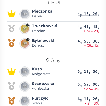
Muži
Pieczonka
4
15
20
g
m
s
Daniel
Truszkowski
4
49
48
g
m
s
Damian
+ 34
28
m
s
Bytniewski
4
53
30
g
m
s
Dariusz
+ 38
10
m
s
Ženy
Kuso
5
19
56
g
m
s
Małgorzata
Sosnowska
5
57
00
g
m
s
Agnieszka
+ 37
04
m
s
Furczyk
6
11
26
g
m
s
Sylwia
+ 51
30
m
s