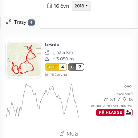
16 čvn
2018
Trasy
4
Leśnik
⨦ 43.5 km
+ 3 050 m
4
7
RMT
G
16 června
ÚČASTNÍKŮ
53
15
KONKURENCESCHOPNOST
PŘIHLAS SE
Muži