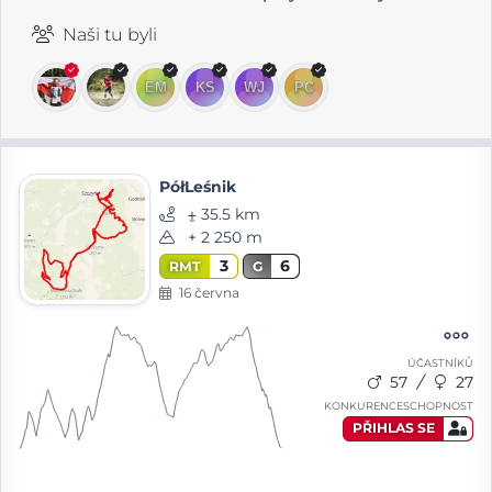
Naši tu byli
PółLeśnik
⨦ 35.5 km
+ 2 250 m
3
6
RMT
G
16 června
ÚČASTNÍKŮ
57
27
KONKURENCESCHOPNOST
PŘIHLAS SE