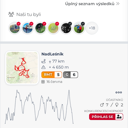
Úplný seznam výsledků
Naši tu byli
+18
NadLeśnik
⨦ 77 km
+ 4 650 m
5
6
RMT
G
16 června
ÚČASTNÍKŮ
7
2
KONKURENCESCHOPNOST
PŘIHLAS SE