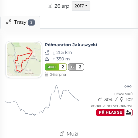
26 srp
2017
Trasy
3
Półmaraton Jakuszycki
⨦ 21.5 km
+ 350 m
2
2
RMT
G
26 srpna
ÚČASTNÍKŮ
304
102
KONKURENCESCHOPNOST
PŘIHLAS SE
Muži