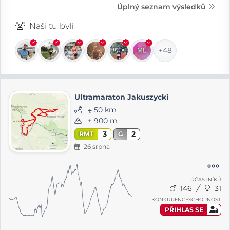
Úplný seznam výsledků
Naši tu byli
+48
Ultramaraton Jakuszycki
⨦ 50 km
+ 900 m
3
2
RMT
G
26 srpna
ÚČASTNÍKŮ
146
31
KONKURENCESCHOPNOST
PŘIHLAS SE