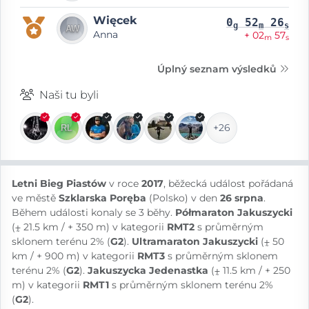
Więcek
0
52
26
g
m
s
Anna
+ 02
57
m
s
Úplný seznam výsledků
Naši tu byli
+26
Letni Bieg Piastów
v roce
2017
, běžecká událost pořádaná
ve městě
Szklarska Poręba
(Polsko) v den
26 srpna
.
Během události konaly se 3 běhy.
Półmaraton Jakuszycki
(⨦ 21.5 km / + 350 m) v kategorii
RMT2
s průměrným
sklonem terénu 2% (
G2
).
Ultramaraton Jakuszycki
(⨦ 50
km / + 900 m) v kategorii
RMT3
s průměrným sklonem
terénu 2% (
G2
).
Jakuszycka Jedenastka
(⨦ 11.5 km / + 250
m) v kategorii
RMT1
s průměrným sklonem terénu 2%
(
G2
).