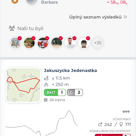
Barbara
+ 58
08
m
s
Úplný seznam výsledků
Naši tu byli
+35
Jakuszycka Jedenastka
⨦ 11.5 km
+ 250 m
1
2
RMT
G
26 srpna
ÚČASTNÍKŮ
242
171
KONKURENCESCHOPNOST