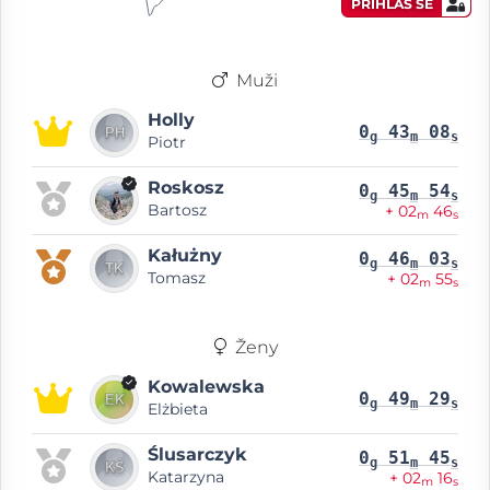
PŘIHLAS SE
Muži
Holly
0
43
08
g
m
s
Piotr
Roskosz
0
45
54
g
m
s
Bartosz
+ 02
46
m
s
Kałużny
0
46
03
g
m
s
Tomasz
+ 02
55
m
s
Ženy
Kowalewska
0
49
29
g
m
s
Elżbieta
Ślusarczyk
0
51
45
g
m
s
Katarzyna
+ 02
16
m
s