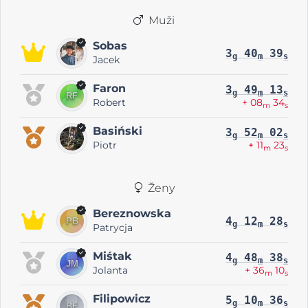
Muži
Sobas
3
40
39
g
m
s
Jacek
Faron
3
49
13
g
m
s
Robert
+ 08
34
m
s
Basiński
3
52
02
g
m
s
Piotr
+ 11
23
m
s
Ženy
Bereznowska
4
12
28
g
m
s
Patrycja
Miśtak
4
48
38
g
m
s
Jolanta
+ 36
10
m
s
Filipowicz
5
10
36
g
m
s