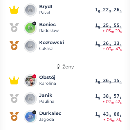
Brýdl
1
22
26
g
m
s
Pavel
Boniec
1
25
55
g
m
s
Radosław
+ 03
29
m
s
Kozłowski
1
26
13
g
m
s
Łukasz
+ 03
47
m
s
Ženy
Obstój
1
36
15
g
m
s
Karolina
Janik
1
38
57
g
m
s
Paulina
+ 02
42
m
s
Durkalec
1
43
06
g
m
s
Jagoda
+ 06
51
m
s