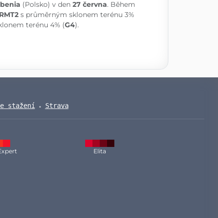
benia
(Polsko) v den
27 června
. Během
RMT2
s průměrným sklonem terénu 3%
lonem terénu 4% (
G4
).
e stažení
Strava
Expert
Elita