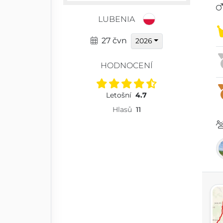
LUBENIA
27 čvn
2026
HODNOCENÍ
Letošní
4.7
Hlasů
11