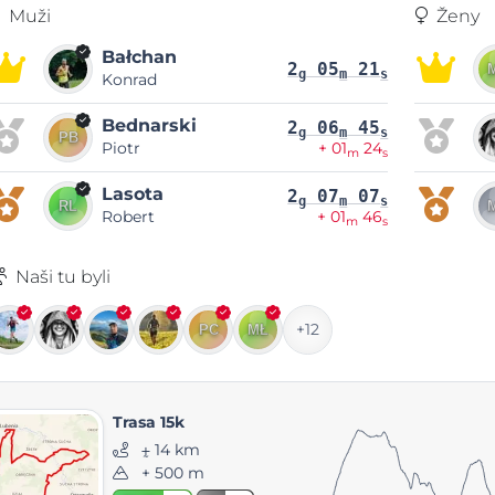
Muži
Ženy
Bałchan
2
05
21
g
m
s
Konrad
Bednarski
2
06
45
g
m
s
Piotr
+ 01
24
m
s
Lasota
2
07
07
g
m
s
Robert
+ 01
46
m
s
Naši tu byli
+12
Trasa 15k
⨦ 14 km
+ 500 m