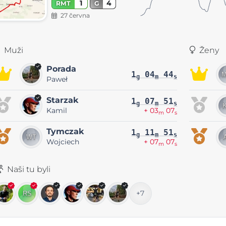
1
4
RMT
G
27 června
Muži
Ženy
Porada
1
04
44
g
m
s
Paweł
Starzak
1
07
51
g
m
s
Kamil
+ 03
07
m
s
Tymczak
1
11
51
g
m
s
Wojciech
+ 07
07
m
s
Naši tu byli
+7