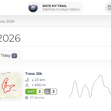
RATE MY TRAIL
Žebříček horských běžců
oss 2026
2026
Trasy
2
Trasa 25k
⨦ 23 km
+ 650 m
2
3
RMT
G
27 června