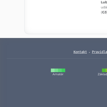
Lub
udá
(
G3
Kontakt
Pravidl
Amatér
Základ