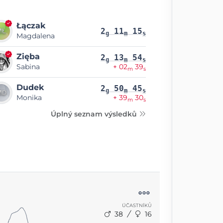
Łączak
2
11
15
g
m
s
Magdalena
Zięba
2
13
54
g
m
s
Sabina
+ 02
39
m
s
Dudek
2
50
45
g
m
s
Monika
+ 39
30
m
s
Úplný seznam výsledků
ÚČASTNÍKŮ
38
16