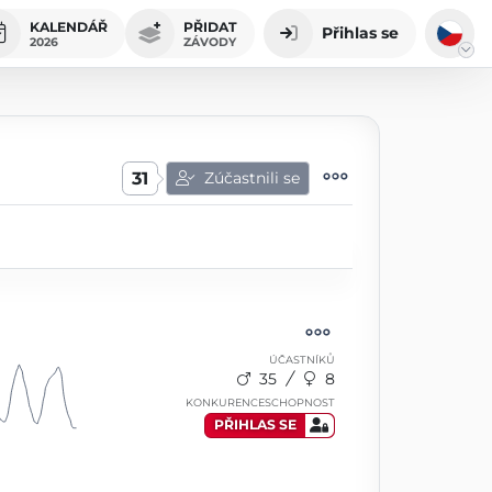
KALENDÁŘ
PŘIDAT
Přihlas se
2026
ZÁVODY
31
Zúčastnili se
ÚČASTNÍKŮ
35
8
KONKURENCESCHOPNOST
PŘIHLAS SE