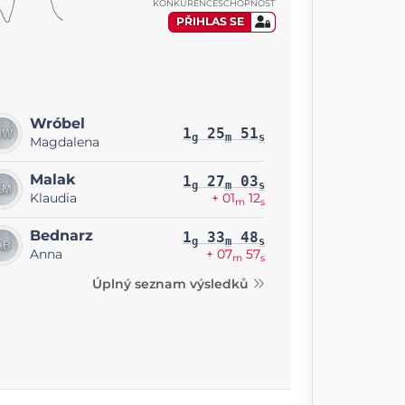
KONKURENCESCHOPNOST
PŘIHLAS SE
Wróbel
1
25
51
g
m
s
Magdalena
Malak
1
27
03
g
m
s
Klaudia
+ 01
12
m
s
Bednarz
1
33
48
g
m
s
Anna
+ 07
57
m
s
Úplný seznam výsledků