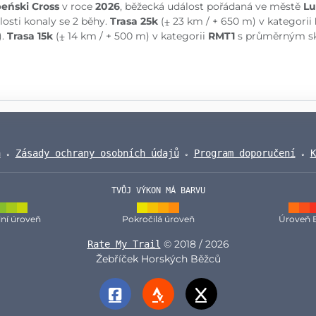
eński Cross
v roce
2026
, běžecká událost pořádaná ve městě
Lu
losti konaly se 2 běhy.
Trasa 25k
(⨦ 23 km / + 650 m) v kategorii
).
Trasa 15k
(⨦ 14 km / + 500 m) v kategorii
RMT1
s průměrným sk
a
Zásady ochrany osobních údajů
Program doporučení
K
TVŮJ VÝKON MÁ BARVU
ní úroveň
Pokročilá úroveň
Úroveň 
© 2018 / 2026
Rate My Trail
Žebříček Horských Běžců