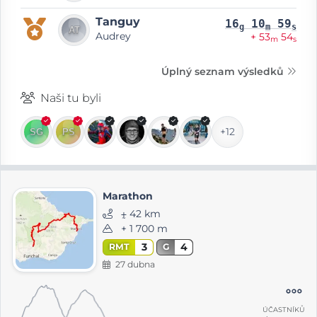
Tanguy
16
10
59
g
m
s
Audrey
+ 53
54
m
s
Úplný seznam výsledků
Naši tu byli
+12
Marathon
⨦ 42 km
+ 1 700 m
3
4
RMT
G
27 dubna
ÚČASTNÍKŮ