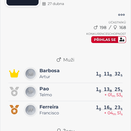
27 dubna
ÚČASTNÍKŮ
198
168
KONKURENCESCHOPNOST
PŘIHLAS SE
Muži
Barbosa
1
11
32
g
m
s
Artur
Pao
1
13
25
g
m
s
Telmo
+ 01
53
m
s
Ferreira
1
16
23
g
m
s
Francisco
+ 04
51
m
s