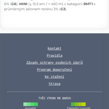
6% (
G6
).
MINI
(⨦ 15.5 km / + 450 m) v kategorii
RMT1
s
průměrným sklonem terénu 3% (
G3
).
Kontakt
Pravidla
Zásady ochrany osobních údajů
Program doporučení
Ke stažení
Strava
TVŮJ VÝKON MÁ BARVU
Amatér
Základní úroveň