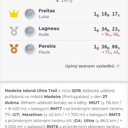
Ženy
Freitas
1
18
17
g
m
s
Luísa
Lagneau
1
34
23
g
m
s
Aude
+ 16
06
m
s
Pereira
1
36
00
g
m
s
Paula
+ 17
43
m
s
Úplný seznam výsledků
Madeira Island Ultra Trail
v roce
2019
, běžecká událost
pořádaná ve městě
Madeira
(Portugalsko) v den
27
dubna
. Během události konaly se 4 běhy.
MIUT
(⨦ 116 km /
+ 8 400 m) v kategorii
RMT7
s průměrným sklonem terénu
7% (
G7
).
Marathon
(⨦ 42 km / + 1 700 m) v kategorii
RMT3
s průměrným sklonem terénu 4% (
G4
).
Ultra
(⨦ 86.5 km / +
5 000 m) v kategorii
RMT6
s průměrným sklonem terénu