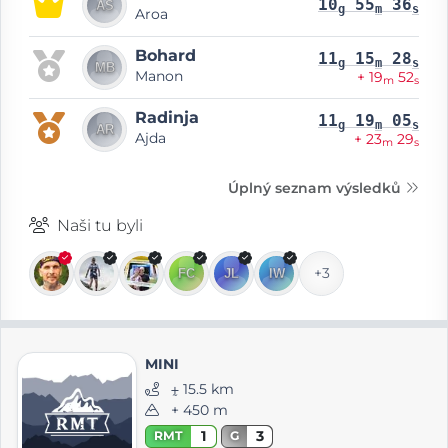
10
55
36
g
m
s
Aroa
Bohard
11
15
28
g
m
s
Manon
+ 19
52
m
s
Radinja
11
19
05
g
m
s
Ajda
+ 23
29
m
s
Úplný seznam výsledků
Naši tu byli
+3
MINI
⨦ 15.5 km
+ 450 m
1
3
RMT
G