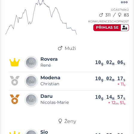
ÚČASTNÍKŮ
311
83
KONKURENCESCHOPNOST
PŘIHLAS SE
Muži
Rovera
10
02
06
g
m
s
René
Modena
10
02
17
g
m
s
Christian
+ 11
s
Daru
10
14
57
g
m
s
Nicolas-Marie
+ 12
51
m
s
Ženy
Sio