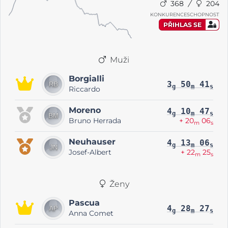
368
204
KONKURENCESCHOPNOST
PŘIHLAS SE
Muži
Borgialli
3
50
41
g
m
s
Riccardo
Moreno
4
10
47
g
m
s
Bruno Herrada
+ 20
06
m
s
Neuhauser
4
13
06
g
m
s
Josef-Albert
+ 22
25
m
s
Ženy
Pascua
4
28
27
g
m
s
Anna Comet