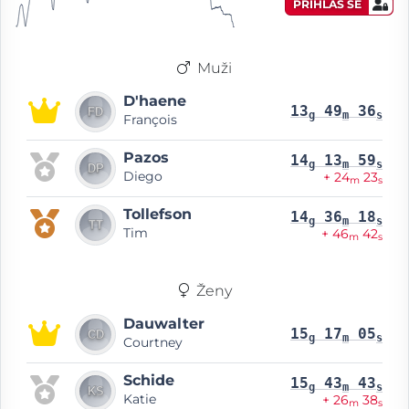
PŘIHLAS SE
Muži
D'haene
13
49
36
g
m
s
François
Pazos
14
13
59
g
m
s
Diego
+ 24
23
m
s
Tollefson
14
36
18
g
m
s
Tim
+ 46
42
m
s
Ženy
Dauwalter
15
17
05
g
m
s
Courtney
Schide
15
43
43
g
m
s
Katie
+ 26
38
m
s