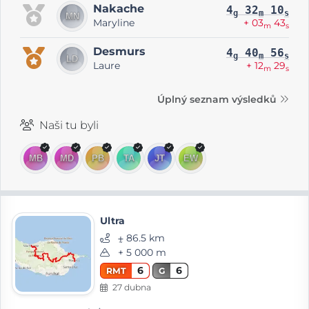
Nakache
4
32
10
g
m
s
Maryline
+ 03
43
m
s
Desmurs
4
40
56
g
m
s
Laure
+ 12
29
m
s
Úplný seznam výsledků
Naši tu byli
Ultra
⨦ 86.5 km
+ 5 000 m
6
6
RMT
G
27 dubna