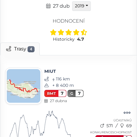
27 dub
2019
HODNOCENÍ
Historicky
4.7
Trasy
4
MIUT
⨦ 116 km
+ 8 400 m
7
7
RMT
G
27 dubna
ÚČASTNÍKŮ
571
69
KONKURENCESCHOPNOST