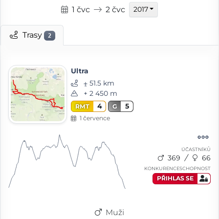
1 čvc
2 čvc
2017
Trasy
2
Ultra
⨦ 51.5 km
+ 2 450 m
4
5
RMT
G
1 července
ÚČASTNÍKŮ
369
66
KONKURENCESCHOPNOST
PŘIHLAS SE
Muži