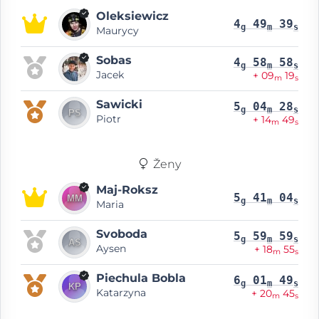
Oleksiewicz
4
49
39
g
m
s
Maurycy
Sobas
4
58
58
g
m
s
Jacek
+ 09
19
m
s
Sawicki
5
04
28
g
m
s
Piotr
+ 14
49
m
s
Ženy
Maj-Roksz
5
41
04
g
m
s
Maria
Svoboda
5
59
59
g
m
s
Aysen
+ 18
55
m
s
Piechula Bobla
6
01
49
g
m
s
Katarzyna
+ 20
45
m
s