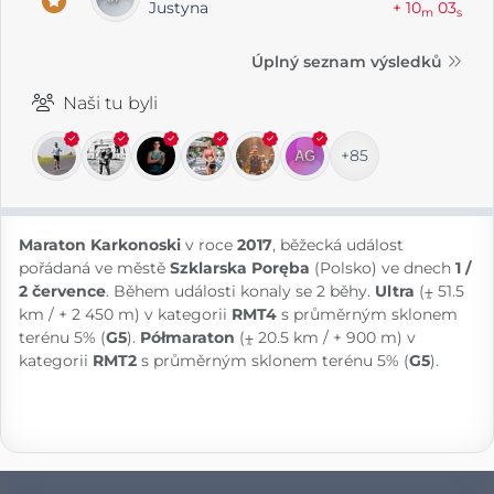
Justyna
+ 10
03
m
s
Úplný seznam výsledků
Naši tu byli
+85
Maraton Karkonoski
v roce
2017
, běžecká událost
pořádaná ve městě
Szklarska Poręba
(Polsko) ve dnech
1 /
2 července
. Během události konaly se 2 běhy.
Ultra
(⨦ 51.5
km / + 2 450 m) v kategorii
RMT4
s průměrným sklonem
terénu 5% (
G5
).
Półmaraton
(⨦ 20.5 km / + 900 m) v
kategorii
RMT2
s průměrným sklonem terénu 5% (
G5
).