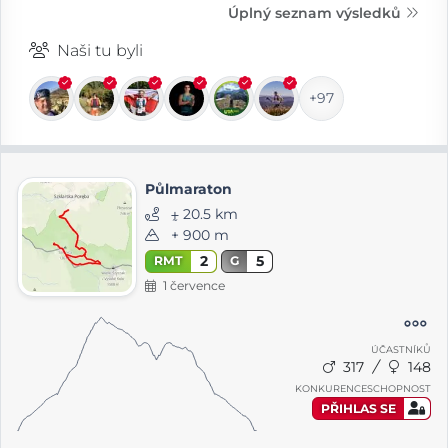
Úplný seznam výsledků
Naši tu byli
+97
Půlmaraton
⨦ 20.5 km
+ 900 m
2
5
RMT
G
1 července
ÚČASTNÍKŮ
317
148
KONKURENCESCHOPNOST
PŘIHLAS SE