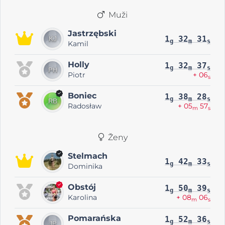
Muži
Jastrzębski
1
32
31
g
m
s
Kamil
Holly
1
32
37
g
m
s
Piotr
+ 06
s
Boniec
1
38
28
g
m
s
Radosław
+ 05
57
m
s
Ženy
Stelmach
1
42
33
g
m
s
Dominika
Obstój
1
50
39
g
m
s
Karolina
+ 08
06
m
s
Pomarańska
1
52
36
g
m
s