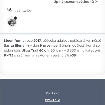
Úplný seznam výsledků
Naši tu byli
Moon Run
v roce
2017
, běžecká událost pořádaná ve městě
Santa Elena
(-) v den
9 prosince
. Během události konal se
jeden běh.
Ultra Trail 60k
(⨦ 60 km / + 3 300 m) v kategorii
RMT5
s průměrným sklonem terénu 5% (
G5
).
Kontakt
Pravidla