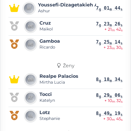
Youssefi-Dizagetakieh Arce
7
01
44
g
m
s
Ashur
Cruz
7
23
26
g
m
s
Maikol
+ 21
42
m
s
Gamboa
7
25
14
g
m
s
Ricardo
+ 23
30
m
s
Ženy
Realpe Palacios
8
18
34
g
m
s
Mirtha Lucia
Tocci
8
29
06
g
m
s
Katelyn
+ 10
32
m
s
Lotz
8
49
19
g
m
s
Stephanie
+ 30
45
m
s