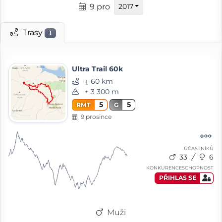
9 pro
2017
Trasy
1
Ultra Trail 60k
⨦ 60 km
+ 3 300 m
5
5
RMT
G
9 prosince
ÚČASTNÍKŮ
33
6
KONKURENCESCHOPNOST
PŘIHLAS SE
Muži