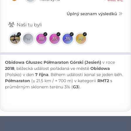
m
s
Úplný seznam výsledků
Naši tu byli
Obidowa Głuszec Półmaraton Górski (Jesień)
v roce
2018
, běžecká událost pořádaná ve městě
Obidowa
(Polsko) v den
7 října
. Během události konal se jeden běh.
Półmaraton
(⨦ 21.5 km / + 700 m) v kategorii
RMT2
s
průměrným sklonem terénu 3% (
G3
).