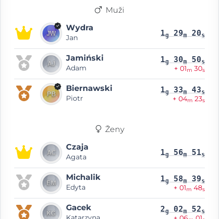
Muži
Wydra
1
29
20
g
m
s
Jan
Jamiński
1
30
50
g
m
s
Adam
+ 01
30
m
s
Biernawski
1
33
43
g
m
s
Piotr
+ 04
23
m
s
Ženy
Czaja
1
56
51
g
m
s
Agata
Michalik
1
58
39
g
m
s
Edyta
+ 01
48
m
s
Gacek
2
02
52
g
m
s
Katarzyna
+ 06
01