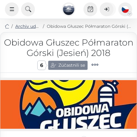
Archiv událostí
Obidowa Głuszec Półmaraton Górski (Jesień) 2018
Obidowa Głuszec Półmaraton
Górski (Jesień) 2018
6
Zúčastnili se