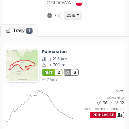
OBIDOWA
7 říj
2018
Trasy
1
Půlmaraton
⨦ 21.5 km
+ 700 m
2
3
RMT
G
7 října
ÚČASTNÍKŮ
36
12
KONKURENCESCHOPNOST
PŘIHLAS SE