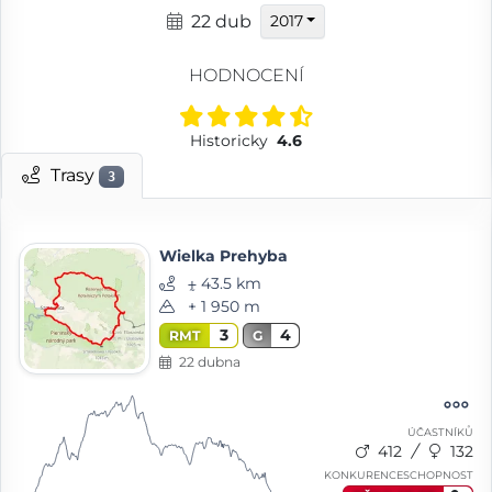
22 dub
2017
HODNOCENÍ
Historicky
4.6
Trasy
3
Wielka Prehyba
⨦ 43.5 km
+ 1 950 m
3
4
RMT
G
22 dubna
ÚČASTNÍKŮ
412
132
KONKURENCESCHOPNOST