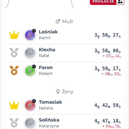
PŘIHLAS SE
Muži
Leśniak
3
50
27
g
m
s
Kamil
Klecha
3
58
08
g
m
s
Rafał
+ 07
41
m
s
Faron
3
59
17
g
m
s
Robert
+ 08
50
m
s
Ženy
Tomasiak
4
42
59
g
m
s
Natalia
Solińska
4
47
18
g
m
s
Katarzyna
+ 04
19
m
s