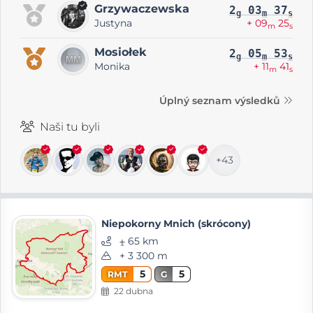
Grzywaczewska
2
03
37
g
m
s
Justyna
+ 09
25
m
s
Mosiołek
2
05
53
g
m
s
Monika
+ 11
41
m
s
Úplný seznam výsledků
Naši tu byli
+43
Niepokorny Mnich (skrócony)
⨦ 65 km
+ 3 300 m
5
5
RMT
G
22 dubna