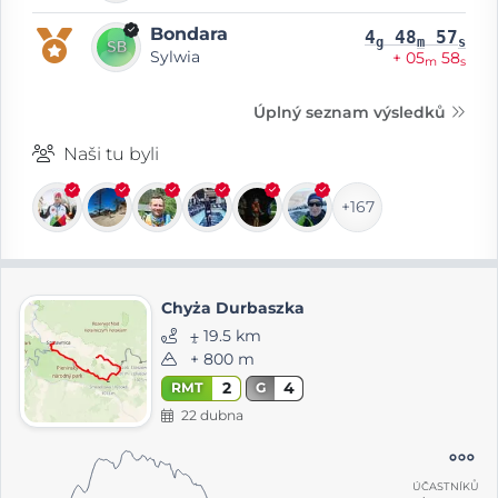
Bondara
4
48
57
g
m
s
Sylwia
+ 05
58
m
s
Úplný seznam výsledků
Naši tu byli
+167
Chyża Durbaszka
⨦ 19.5 km
+ 800 m
2
4
RMT
G
22 dubna
ÚČASTNÍKŮ