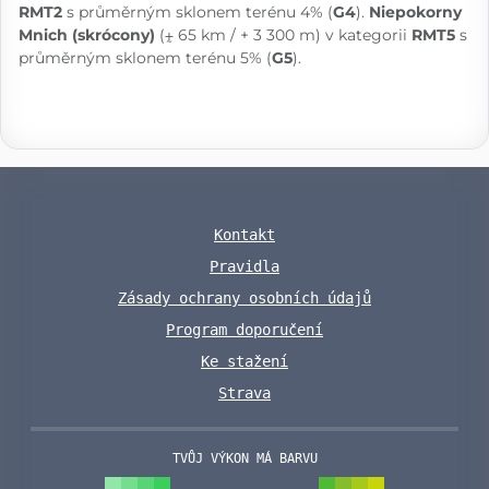
RMT2
s průměrným sklonem terénu 4% (
G4
).
Niepokorny
Mnich (skrócony)
(⨦ 65 km / + 3 300 m) v kategorii
RMT5
s
průměrným sklonem terénu 5% (
G5
).
Kontakt
Pravidla
Zásady ochrany osobních údajů
Program doporučení
Ke stažení
Strava
TVŮJ VÝKON MÁ BARVU