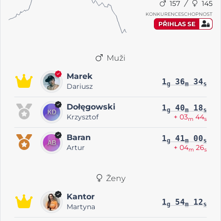
157
145
KONKURENCESCHOPNOST
PŘIHLAS SE
Muži
Marek
1
36
34
g
m
s
Dariusz
Dołęgowski
1
40
18
g
m
s
Krzysztof
+ 03
44
m
s
Baran
1
41
00
g
m
s
Artur
+ 04
26
m
s
Ženy
Kantor
1
54
12
g
m
s
Martyna