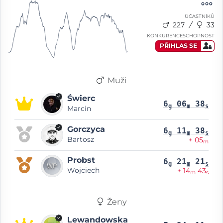
ÚČASTNÍKŮ
227
33
KONKURENCESCHOPNOST
PŘIHLAS SE
Muži
Świerc
6
06
38
g
m
s
Marcin
Gorczyca
6
11
38
g
m
s
Bartosz
+ 05
m
Probst
6
21
21
g
m
s
Wojciech
+ 14
43
m
s
Ženy
Lewandowska