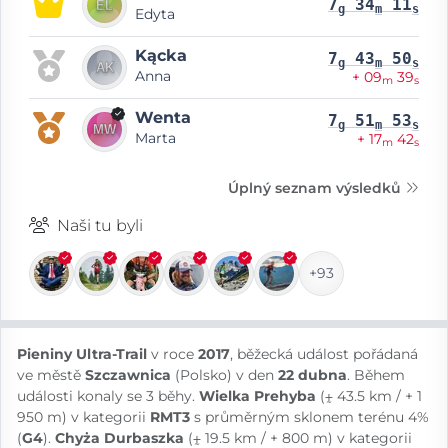
7
34
11
g
m
s
Edyta
Kącka
7
43
50
g
m
s
Anna
+ 09
39
m
s
Wenta
7
51
53
g
m
s
Marta
+ 17
42
m
s
Úplný seznam výsledků
Naši tu byli
+93
Pieniny Ultra-Trail
v roce
2017
, běžecká událost pořádaná
ve městě
Szczawnica
(Polsko) v den
22 dubna
. Během
události konaly se 3 běhy.
Wielka Prehyba
(⨦ 43.5 km / + 1
950 m) v kategorii
RMT3
s průměrným sklonem terénu 4%
(
G4
).
Chyża Durbaszka
(⨦ 19.5 km / + 800 m) v kategorii