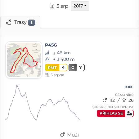
5 srp
2017
Trasy
1
P45G
⨦ 46 km
+ 3 400 m
4
7
RMT
G
5 srpna
ÚČASTNÍKŮ
112
26
KONKURENCESCHOPNOST
PŘIHLAS SE
Muži