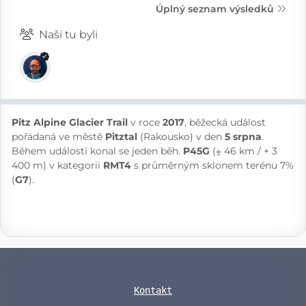
Úplný seznam výsledků
Naši tu byli
Pitz Alpine Glacier Trail
v roce
2017
, běžecká událost
pořádaná ve městě
Pitztal
(Rakousko) v den
5 srpna
.
Během události konal se jeden běh.
P45G
(⨦ 46 km / + 3
400 m) v kategorii
RMT4
s průměrným sklonem terénu 7%
(
G7
).
Kontakt