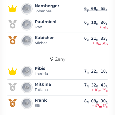
Namberger
6
09
55
g
m
s
Johannes
Paulmichl
6
10
36
g
m
s
Ivan
+ 41
s
Kabicher
6
21
33
g
m
s
Michael
+ 11
38
m
s
Ženy
Pibis
7
22
18
g
m
s
Laetitia
Mitkina
7
32
43
g
m
s
Tatiana
+ 10
25
m
s
Frank
8
09
30
g
m
s
Elfi
+ 47
12
m
s