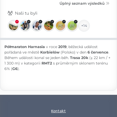
Úplný seznam výsledků
Naši tu byli
+14
Półmaraton Harnasia
v roce
2019
, běžecká událost
pořádaná ve městě
Korbielów
(Polsko) v den
6 července
.
Během události konal se jeden běh.
Trasa 20k
(⨦ 22 km / +
1 300 m) v kategorii
RMT2
s průměrným sklonem terénu
6% (
G6
).
Kontakt