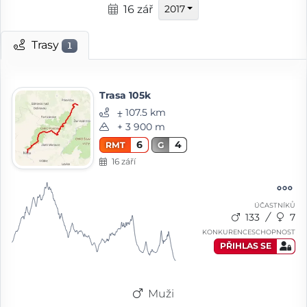
16 zář
2017
Trasy
1
Trasa 105k
⨦ 107.5 km
+ 3 900 m
6
4
RMT
G
16 září
ÚČASTNÍKŮ
133
7
KONKURENCESCHOPNOST
PŘIHLAS SE
Muži