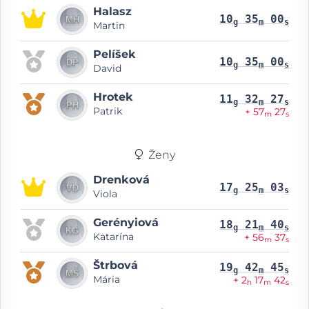
Halasz
10
35
00
g
m
s
Martin
Pelíšek
10
35
00
g
m
s
David
Hrotek
11
32
27
g
m
s
Patrik
+ 57
27
m
s
Ženy
Drenková
17
25
03
g
m
s
Viola
Gerényiová
18
21
40
g
m
s
Katarína
+ 56
37
m
s
Štrbová
19
42
45
g
m
s
Mária
+ 2
17
42
h
m
s