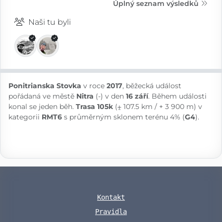
Úplný seznam výsledků
Naši tu byli
Ponitrianska Stovka
v roce
2017
, běžecká událost
pořádaná ve městě
Nitra
(-) v den
16 září
. Během události
konal se jeden běh.
Trasa 105k
(⨦ 107.5 km / + 3 900 m) v
kategorii
RMT6
s průměrným sklonem terénu 4% (
G4
).
Kontakt
Pravidla