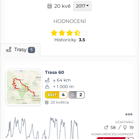
20 kvě
2017
HODNOCENÍ
Historicky
3.5
Trasy
5
Trasa 60
⨦ 64 km
+ 1 000 m
4
2
RMT
G
20 května
ÚČASTNÍKŮ
58
19
KONKURENCESCHOPNOST