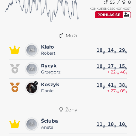
55
8
KONKURENCESCHOPNOST
PŘIHLAS SE
Muži
Kłało
10
14
29
g
m
s
Robert
Rycyk
10
37
15
g
m
s
Grzegorz
+ 22
46
m
s
Koszyk
10
41
38
g
m
s
Daniel
+ 27
09
m
s
Ženy
Ściuba
11
10
10
g
m
s
Aneta