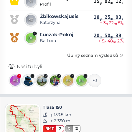
15
02
12
g
m
s
Profil
Żbikowska­jusis
18
25
03
g
m
s
Katarzyna
+ 3
22
51
h
m
s
Łuczak-Pokój
20
50
39
g
m
s
Barbara
+ 5
48
27
h
m
s
Úplný seznam výsledků
Naši tu byli
+3
Trasa 150
⨦ 153.5 km
+ 2 350 m
7
2
RMT
G