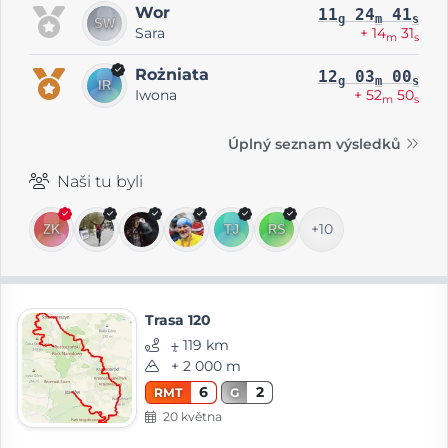
Wor
11
24
41
g
m
s
Sara
+ 14
31
m
s
Rożniata
12
03
00
g
m
s
Iwona
+ 52
50
m
s
Úplný seznam výsledků
Naši tu byli
+10
Trasa 120
⨦ 119 km
+ 2 000 m
6
2
RMT
G
20 května