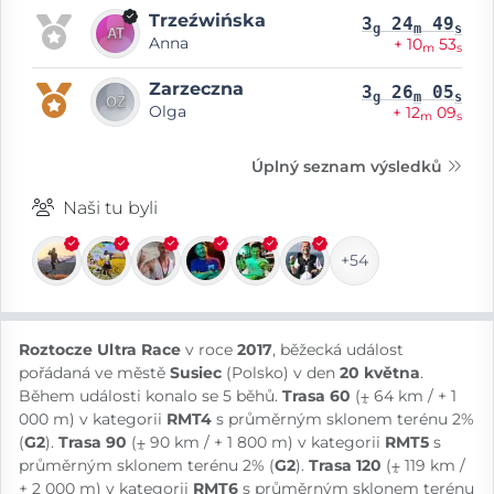
Trzeźwińska
3
24
49
g
m
s
Anna
+ 10
53
m
s
Zarzeczna
3
26
05
g
m
s
Olga
+ 12
09
m
s
Úplný seznam výsledků
Naši tu byli
+54
Roztocze Ultra Race
v roce
2017
, běžecká událost
pořádaná ve městě
Susiec
(Polsko) v den
20 května
.
Během události konalo se 5 běhů.
Trasa 60
(⨦ 64 km / + 1
000 m) v kategorii
RMT4
s průměrným sklonem terénu 2%
(
G2
).
Trasa 90
(⨦ 90 km / + 1 800 m) v kategorii
RMT5
s
průměrným sklonem terénu 2% (
G2
).
Trasa 120
(⨦ 119 km /
+ 2 000 m) v kategorii
RMT6
s průměrným sklonem terénu