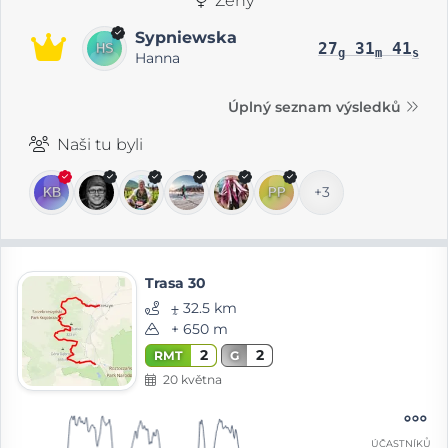
Ženy
Sypniewska
27
31
41
g
m
s
Hanna
Úplný seznam výsledků
Naši tu byli
+3
Trasa 30
⨦ 32.5 km
+ 650 m
2
2
RMT
G
20 května
ÚČASTNÍKŮ