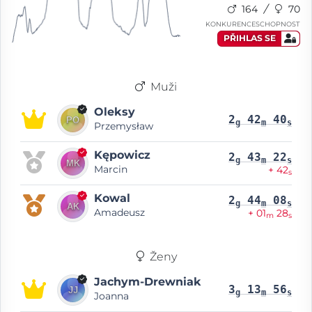
164
70
KONKURENCESCHOPNOST
PŘIHLAS SE
Muži
Oleksy
2
42
40
g
m
s
Przemysław
Kępowicz
2
43
22
g
m
s
Marcin
+ 42
s
Kowal
2
44
08
g
m
s
Amadeusz
+ 01
28
m
s
Ženy
Jachym-Drewniak
3
13
56
g
m
s
Joanna