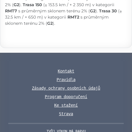
2% (
G2
).
Trasa 150
(⨦ 153.5 km / + 2 350 m) v kategorii
RMT7
s průměrným sklonem terénu 2% (
G2
).
Trasa 30
(⨦
32.5 km / + 650 m) v kategorii
RMT2
s průměrným
sklonem terénu 2% (
G2
).
Kontakt
Pravidla
Zásady ochrany osobních údajů
Program doporučení
Ke stažení
Strava
TVŮJ VÝKON MÁ BARVU