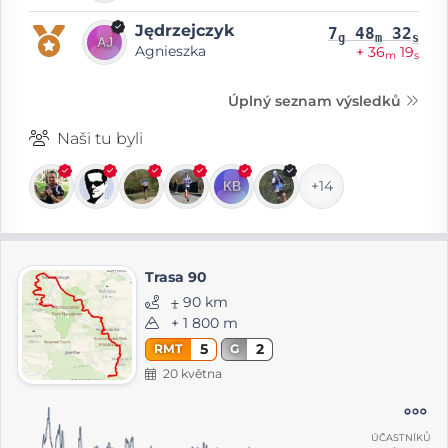
Jędrzejczyk
7
48
32
g
m
s
Agnieszka
+ 36
19
m
s
Úplný seznam výsledků
Naši tu byli
+14
Trasa 90
⨦ 90 km
+ 1 800 m
5
2
RMT
G
20 května
ÚČASTNÍKŮ