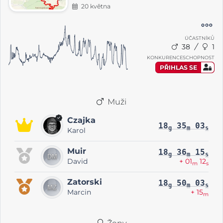
20 května
ÚČASTNÍKŮ
38
1
KONKURENCESCHOPNOST
PŘIHLAS SE
Muži
Czajka
18
35
03
g
m
s
Karol
Muir
18
36
15
g
m
s
David
+ 01
12
m
s
Zatorski
18
50
03
g
m
s
Marcin
+ 15
m