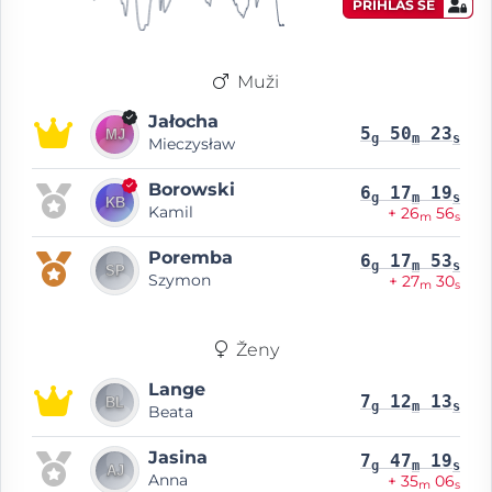
PŘIHLAS SE
Muži
Jałocha
5
50
23
g
m
s
Mieczysław
Borowski
6
17
19
g
m
s
Kamil
+ 26
56
m
s
Poremba
6
17
53
g
m
s
Szymon
+ 27
30
m
s
Ženy
Lange
7
12
13
g
m
s
Beata
Jasina
7
47
19
g
m
s
Anna
+ 35
06
m
s