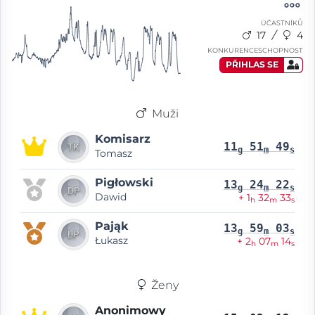
ÚČASTNÍKŮ
17
4
KONKURENCESCHOPNOST
PŘIHLAS SE
Muži
Komisarz
11
51
49
g
m
s
Tomasz
Pigłowski
13
24
22
g
m
s
Dawid
+ 1
32
33
h
m
s
Pająk
13
59
03
g
m
s
Łukasz
+ 2
07
14
h
m
s
Ženy
Anonimowy