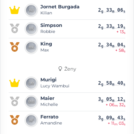
Jornet Burgada
2
33
06
g
m
s
Kilian
Simpson
2
33
19
g
m
s
Robbie
+ 13
s
King
2
34
04
g
m
s
Max
+ 58
s
Ženy
Murigi
2
58
40
g
m
s
Lucy Wambui
Maier
3
05
12
g
m
s
Michelle
+ 06
32
m
s
Ferrato
3
09
43
g
m
s
Amandine
+ 11
03
m
s