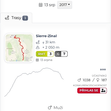
13 srp
2017
Trasy
1
Sierre-Zinal
⨦ 31 km
+ 2 050 m
3
7
RMT
G
13 srpna
ÚČASTNÍKŮ
1038
187
KONKURENCESCHOPNOST
PŘIHLAS SE
Muži