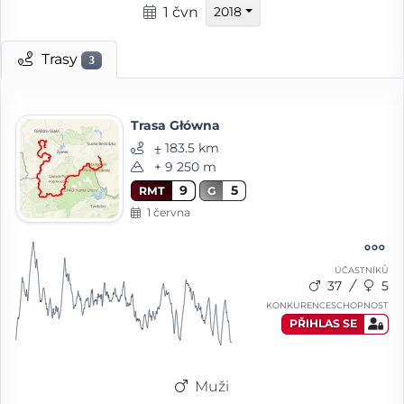
1 čvn
2018
Trasy
3
Trasa Główna
⨦ 183.5 km
+ 9 250 m
9
5
RMT
G
1 června
ÚČASTNÍKŮ
37
5
KONKURENCESCHOPNOST
PŘIHLAS SE
Muži