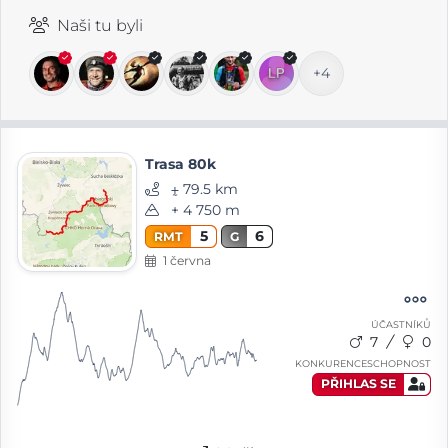
Naši tu byli
+4
Trasa 80k
⨦ 79.5 km
+ 4 750 m
5
6
RMT
G
1 června
ÚČASTNÍKŮ
7
0
KONKURENCESCHOPNOST
PŘIHLAS SE