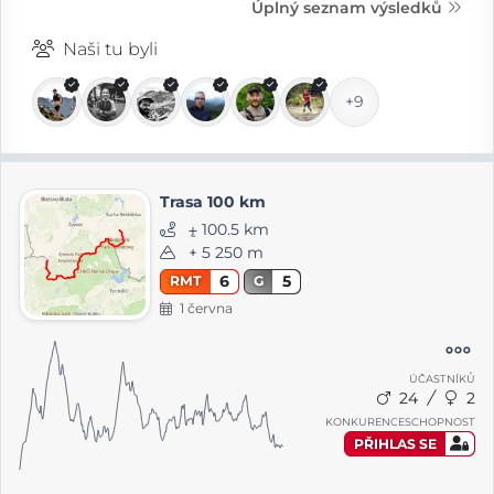
Úplný seznam výsledků
Naši tu byli
+9
Trasa 100 km
⨦ 100.5 km
+ 5 250 m
6
5
RMT
G
1 června
ÚČASTNÍKŮ
24
2
KONKURENCESCHOPNOST
PŘIHLAS SE