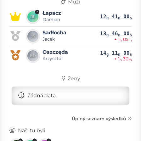
Muži
Łapacz
12
41
00
g
m
s
Damian
Sadłocha
13
46
00
g
m
s
Jacek
+ 1
05
h
m
Oszczęda
14
11
00
g
m
s
Krzysztof
+ 1
30
h
m
Ženy
Žádná data.
Úplný seznam výsledků
Naši tu byli