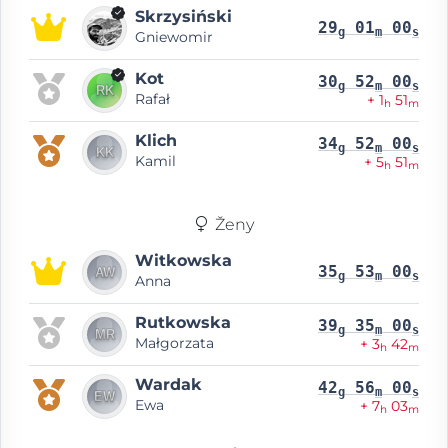
Skrzysiński
29
01
00
g
m
s
Gniewomir
Kot
30
52
00
g
m
s
Rafał
+ 1
51
h
m
Klich
34
52
00
g
m
s
Kamil
+ 5
51
h
m
Ženy
Witkowska
35
53
00
g
m
s
Anna
Rutkowska
39
35
00
g
m
s
Małgorzata
+ 3
42
h
m
Wardak
42
56
00
g
m
s
Ewa
+ 7
03
h
m