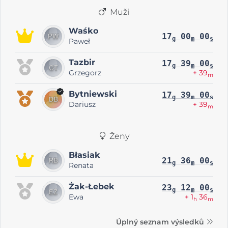
Muži
Waśko
17
00
00
g
m
s
Paweł
Tazbir
17
39
00
g
m
s
Grzegorz
+ 39
m
Bytniewski
17
39
00
g
m
s
Dariusz
+ 39
m
Ženy
Błasiak
21
36
00
g
m
s
Renata
Żak-Łebek
23
12
00
g
m
s
Ewa
+ 1
36
h
m
Úplný seznam výsledků