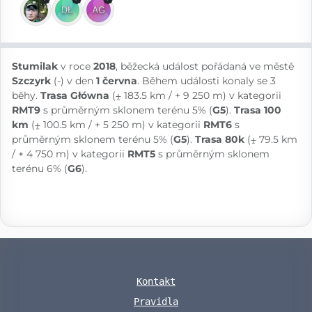
Stumilak
v roce
2018
, běžecká událost pořádaná ve městě
Szczyrk
(-) v den
1 června
. Během události konaly se 3
běhy.
Trasa Główna
(⨦ 183.5 km / + 9 250 m) v kategorii
RMT9
s průměrným sklonem terénu 5% (
G5
).
Trasa 100
km
(⨦ 100.5 km / + 5 250 m) v kategorii
RMT6
s
průměrným sklonem terénu 5% (
G5
).
Trasa 80k
(⨦ 79.5 km
/ + 4 750 m) v kategorii
RMT5
s průměrným sklonem
terénu 6% (
G6
).
Kontakt
Pravidla