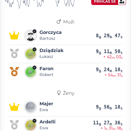
PŘIHLAS SE
Muži
Gorczyca
8
29
47
g
m
s
Bartosz
Dziądziak
9
11
50
g
m
s
Łukasz
+ 42
03
m
s
Faron
9
24
18
g
m
s
Robert
+ 54
31
m
s
Ženy
Majer
9
56
18
g
m
s
Ewa
Ardelli
11
27
36
g
m
s
Ewa
+ 1
31
18
h
m
s