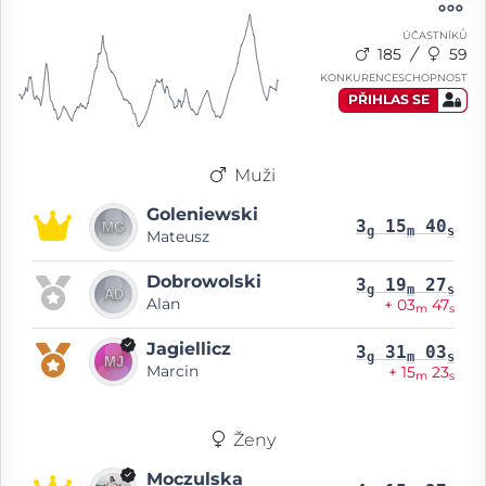
ÚČASTNÍKŮ
185
59
KONKURENCESCHOPNOST
PŘIHLAS SE
Muži
Goleniewski
3
15
40
g
m
s
Mateusz
Dobrowolski
3
19
27
g
m
s
Alan
+ 03
47
m
s
Jagiellicz
3
31
03
g
m
s
Marcin
+ 15
23
m
s
Ženy
Moczulska