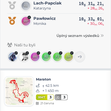
Lach-Papciak
10
31
21
g
m
s
Katarzyna
+ 28
26
m
s
Pawłowicz
10
33
01
g
m
s
Monika
+ 30
06
m
s
Úplný seznam výsledků
Naši tu byli
+9
Maraton
⨦ 42.5 km
+ 1 450 m
3
3
RMT
G
21 června