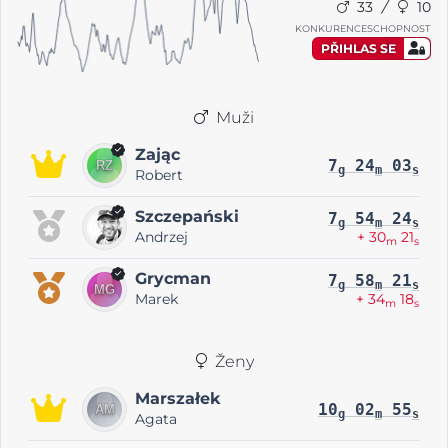
33
10
KONKURENCESCHOPNOST
PŘIHLAS SE
Muži
Zając
7
24
03
g
m
s
Robert
Szczepański
7
54
24
g
m
s
Andrzej
+ 30
21
m
s
Grycman
7
58
21
g
m
s
Marek
+ 34
18
m
s
Ženy
Marszałek
10
02
55
g
m
s
Agata