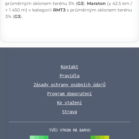
průměrným sklonem terénu 3% (
G3
).
Maraton
(⨦ 42.5 km /
+ 1 450 m) v kategorii
RMT3
s průměrným sklonem terénu
3% (
G3
).
Kontakt
Pravidla
Zásady ochrany osobních údajů
Program doporučení
Ke stažení
Strava
TVŮJ VÝKON MÁ BARVU