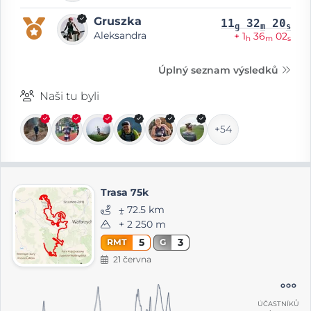
Gruszka
11
32
20
g
m
s
Aleksandra
+ 1
36
02
h
m
s
Úplný seznam výsledků
Naši tu byli
+54
Trasa 75k
⨦ 72.5 km
+ 2 250 m
5
3
RMT
G
21 června
ÚČASTNÍKŮ