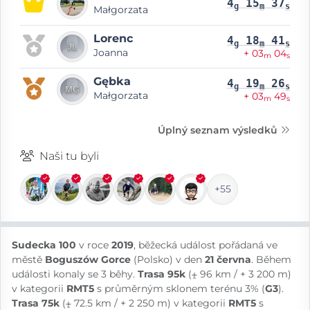
4
15
37
g
m
s
Małgorzata
Lorenc
4
18
41
g
m
s
Joanna
+ 03
04
m
s
Gębka
4
19
26
g
m
s
Małgorzata
+ 03
49
m
s
Úplný seznam výsledků
Naši tu byli
+55
Sudecka 100
v roce
2019
, běžecká událost pořádaná ve
městě
Boguszów Gorce
(Polsko) v den
21 června
. Během
události konaly se 3 běhy.
Trasa 95k
(⨦ 96 km / + 3 200 m)
v kategorii
RMT5
s průměrným sklonem terénu 3% (
G3
).
Trasa 75k
(⨦ 72.5 km / + 2 250 m) v kategorii
RMT5
s