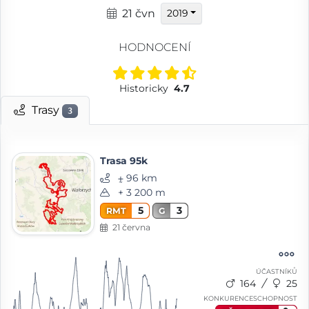
21 čvn
2019
HODNOCENÍ
Historicky
4.7
Trasy
3
Trasa 95k
⨦ 96 km
+ 3 200 m
5
3
RMT
G
21 června
ÚČASTNÍKŮ
164
25
KONKURENCESCHOPNOST