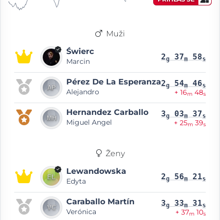
Muži
Świerc
2
37
58
g
m
s
Marcin
Pérez De La Esperanza
2
54
46
g
m
s
Alejandro
+ 16
48
m
s
Hernandez Carballo
3
03
37
g
m
s
Miguel Angel
+ 25
39
m
s
Ženy
Lewandowska
2
56
21
g
m
s
Edyta
Caraballo Martín
3
33
31
g
m
s
Verónica
+ 37
10
m
s