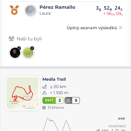
Pérez Ramallo
3
52
24
g
m
s
Laura
+ 56
03
m
s
Úplný seznam výsledků
Naši tu byli
Media Trail
⨦ 20 km
+ 1 100 m
2
5
RMT
G
31 března
ÚČASTNÍKŮ