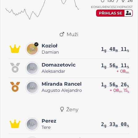
130
26
KONKURENCESCHOPNOST
PŘIHLAS SE
Muži
Kozioł
1
48
11
g
m
s
Damian
Domazetovic
1
56
11
g
m
s
Aleksandar
+ 08
m
Miranda Rancel
1
56
26
g
m
s
Augusto Alejandro
+ 08
15
m
s
Ženy
Perez
2
33
08
g
m
s
Tere