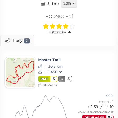
31 bře
2019
HODNOCENÍ
Historicky
4
Trasy
2
Master Trail
⨦ 30.5 km
+ 1 450 m
3
5
RMT
G
31 března
ÚČASTNÍKŮ
59
10
KONKURENCESCHOPNOST
PŘIHLAS SE