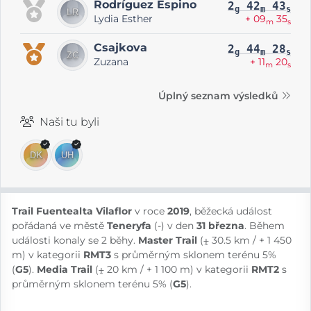
Rodríguez Espino
2
42
43
g
m
s
Lydia Esther
+ 09
35
m
s
Csajkova
2
44
28
g
m
s
Zuzana
+ 11
20
m
s
Úplný seznam výsledků
Naši tu byli
Trail Fuentealta Vilaflor
v roce
2019
, běžecká událost
pořádaná ve městě
Teneryfa
(-) v den
31 března
. Během
události konaly se 2 běhy.
Master Trail
(⨦ 30.5 km / + 1 450
m) v kategorii
RMT3
s průměrným sklonem terénu 5%
(
G5
).
Media Trail
(⨦ 20 km / + 1 100 m) v kategorii
RMT2
s
průměrným sklonem terénu 5% (
G5
).