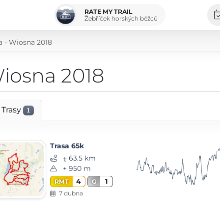
RATE MY TRAIL
Žebříček horských běžců
a - Wiosna 2018
Wiosna 2018
Trasy
1
Trasa 65k
⨦ 63.5 km
+ 950 m
4
1
RMT
G
7 dubna