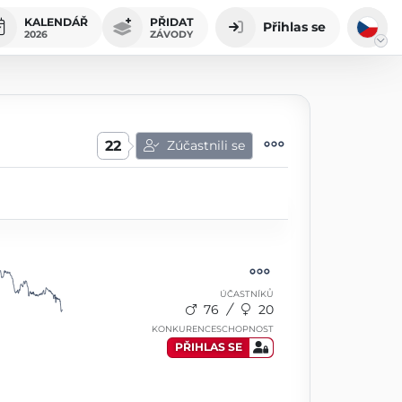
KALENDÁŘ
PŘIDAT
Přihlas se
2026
ZÁVODY
22
Zúčastnili se
ÚČASTNÍKŮ
76
20
KONKURENCESCHOPNOST
PŘIHLAS SE