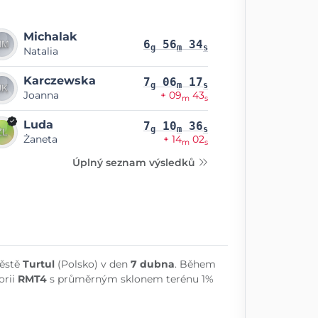
Michalak
6
56
34
g
m
s
Natalia
Karczewska
7
06
17
g
m
s
Joanna
+ 09
43
m
s
Luda
7
10
36
g
m
s
Żaneta
+ 14
02
m
s
Úplný seznam výsledků
městě
Turtul
(Polsko) v den
7 dubna
. Během
orii
RMT4
s průměrným sklonem terénu 1%