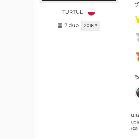
TURTUL
7 dub
2018
Ult
udá
(
G1
)