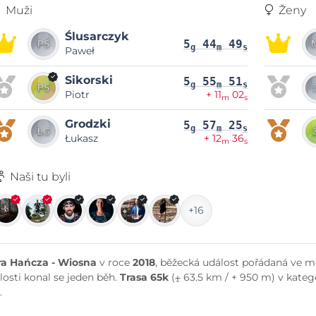
Muži
Ženy
Ślusarczyk
5
44
49
g
m
s
Paweł
Sikorski
5
55
51
g
m
s
Piotr
+ 11
02
m
s
Grodzki
5
57
25
g
m
s
Łukasz
+ 12
36
m
s
Naši tu byli
+16
ra Hańcza - Wiosna
v roce
2018
, běžecká událost pořádaná ve 
losti konal se jeden běh.
Trasa 65k
(⨦ 63.5 km / + 950 m) v kateg
.