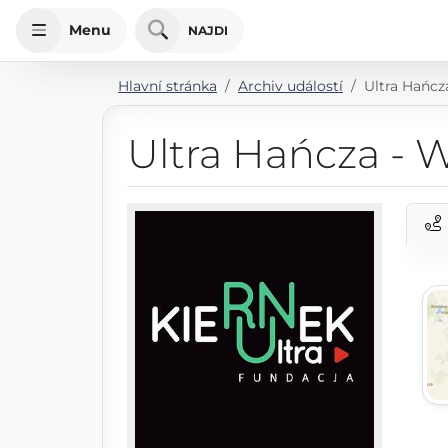
Menu
NAJDI
Hlavní stránka
Archiv událostí
Ultra Hańcz
Ultra Hańcza - 