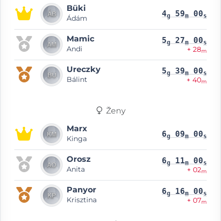
Büki
4
59
00
g
m
s
Ádám
Mamic
5
27
00
g
m
s
Andi
+ 28
m
Ureczky
5
39
00
g
m
s
Bálint
+ 40
m
Ženy
Marx
6
09
00
g
m
s
Kinga
Orosz
6
11
00
g
m
s
Anita
+ 02
m
Panyor
6
16
00
g
m
s
Krisztina
+ 07
m