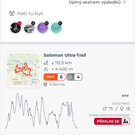
Úplný seznam výsledků
Naši tu byli
Salomon Ultra-Trail
⨦ 112.5 km
+ 4 400 m
6
4
RMT
G
4 června
ÚČASTNÍKŮ
71
13
KONKURENCESCHOPNOST
PŘIHLAS SE