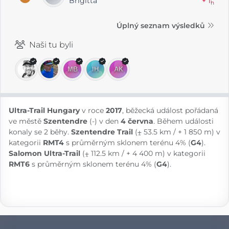
Brigitta
+ 1
h
Úplný seznam výsledků
Naši tu byli
Ultra-Trail Hungary
v roce
2017
, běžecká událost pořádaná
ve městě
Szentendre
(-) v den
4 června
. Během události
konaly se 2 běhy.
Szentendre Trail
(⨦ 53.5 km / + 1 850 m) v
kategorii
RMT4
s průměrným sklonem terénu 4% (
G4
).
Salomon Ultra-Trail
(⨦ 112.5 km / + 4 400 m) v kategorii
RMT6
s průměrným sklonem terénu 4% (
G4
).