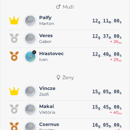
Muži
Palfy
12
11
00
g
m
s
Marton
Veres
12
37
00
g
m
s
Gabor
+ 26
m
Hrastovec
12
40
00
g
m
s
Ivan
+ 29
m
Ženy
Vincze
15
05
00
g
m
s
Zsófi
Makai
15
45
00
g
m
s
Viktória
+ 40
m
Csernus
16
05
00
g
m
s