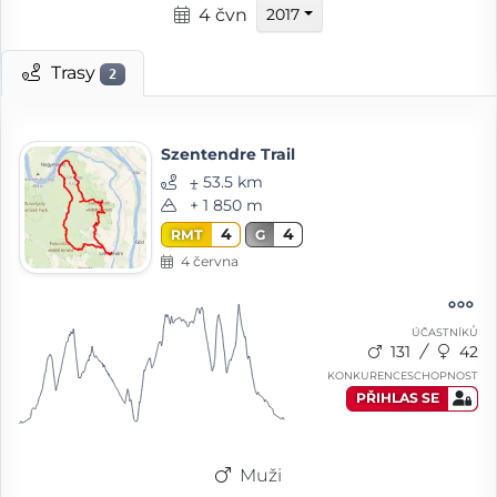
4 čvn
2017
Trasy
2
Szentendre Trail
⨦ 53.5 km
+ 1 850 m
4
4
RMT
G
4 června
ÚČASTNÍKŮ
131
42
KONKURENCESCHOPNOST
PŘIHLAS SE
Muži