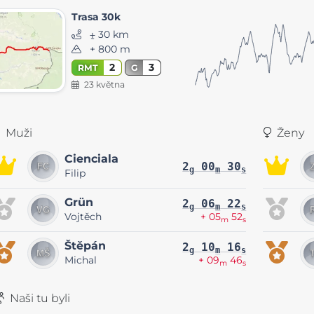
Trasa 30k
⨦ 30 km
+ 800 m
2
3
RMT
G
23 května
Muži
Ženy
Cienciala
2
00
30
g
m
s
Filip
Grün
2
06
22
g
m
s
Vojtěch
+ 05
52
m
s
Štěpán
2
10
16
g
m
s
Michal
+ 09
46
m
s
Naši tu byli