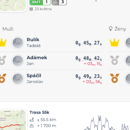
1
3
RMT
G
23 května
Muži
Ženy
Rulík
0
45
27
g
m
s
Tadeáš
Adámek
0
48
42
g
m
s
Jan
+ 03
15
m
s
Spáčil
0
49
23
g
m
s
Jaroslav
+ 03
56
m
s
Trasa 55k
⨦ 55.5 km
+ 1 700 m