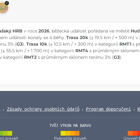
ašský HRB
v roce
2026
, běžecká událost pořádaná ve městě
Hut
em události konaly se 4 běhy.
Trasa 20k
(⨦ 19.5 km / + 500 m) v
énu 3% (
G3
).
Trasa 10k
(⨦ 10.5 km / + 300 m) v kategorii
RMT1
s p
(⨦ 55.5 km / + 1 700 m) v kategorii
RMT4
s průměrným sklonem 
v kategorii
RMT2
s průměrným sklonem terénu 3% (
G3
).
a
Zásady ochrany osobních údajů
Program doporučení
K
TVŮJ VÝKON MÁ BARVU
ní úroveň
Pokročilá úroveň
Úroveň 