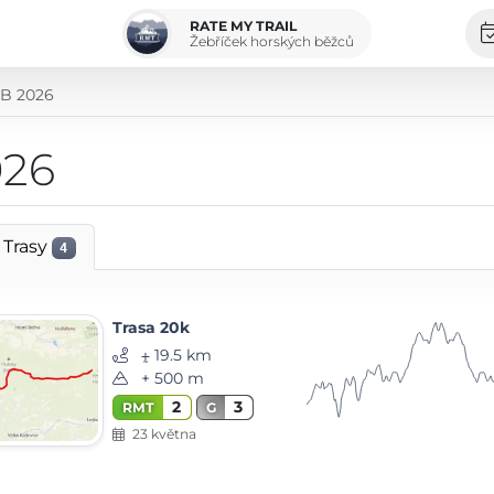
RATE MY TRAIL
Žebříček horských běžců
RB 2026
026
Trasy
4
Trasa 20k
⨦ 19.5 km
+ 500 m
2
3
RMT
G
23 května