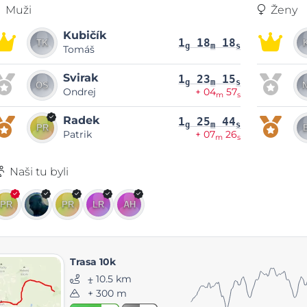
Muži
Ženy
Kubičík
1
18
18
g
m
s
Tomáš
Svirak
1
23
15
g
m
s
Ondrej
+ 04
57
m
s
Radek
1
25
44
g
m
s
Patrik
+ 07
26
m
s
Naši tu byli
Trasa 10k
⨦ 10.5 km
+ 300 m