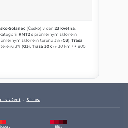
isko-Solanec
(Česko) v den
23 května
.
 kategorii
RMT2
s průměrným sklonem
růměrným sklonem terénu 3% (
G3
).
Trasa
terénu 3% (
G3
).
Trasa 30k
(⨦ 30 km / + 800
e stažení
Strava
Expert
Elita