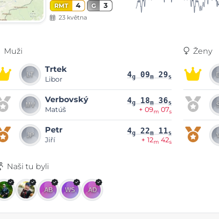
4
3
RMT
G
23 května
Muži
Ženy
Trtek
4
09
29
g
m
s
Libor
Verbovský
4
18
36
g
m
s
Matúš
+ 09
07
m
s
Petr
4
22
11
g
m
s
Jiří
+ 12
42
m
s
Naši tu byli