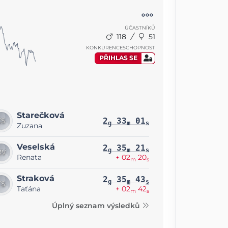
ÚČASTNÍKŮ
118
51
KONKURENCESCHOPNOST
PŘIHLAS SE
Starečková
2
33
01
g
m
s
Zuzana
Veselská
2
35
21
g
m
s
Renata
+ 02
20
m
s
Straková
2
35
43
g
m
s
Taťána
+ 02
42
m
s
Úplný seznam výsledků