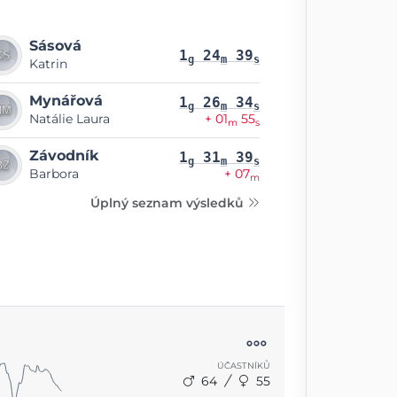
Sásová
1
24
39
g
m
s
Katrin
Mynářová
1
26
34
g
m
s
Natálie Laura
+ 01
55
m
s
Závodník
1
31
39
g
m
s
Barbora
+ 07
m
Úplný seznam výsledků
ÚČASTNÍKŮ
64
55