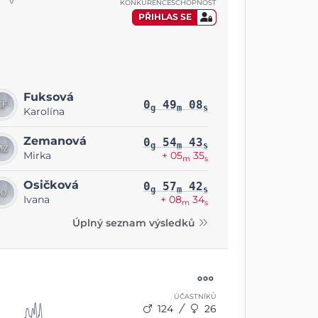
KONKURENCESCHOPNOST
PŘIHLAS SE
Fuksová
0
49
08
g
m
s
Karolína
Zemanová
0
54
43
g
m
s
Mirka
+ 05
35
m
s
Osičková
0
57
42
g
m
s
Ivana
+ 08
34
m
s
Úplný seznam výsledků
ÚČASTNÍKŮ
124
26