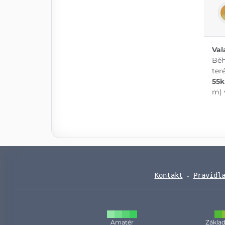
Val
Běh
ter
55k
m) 
Kontakt
Pravidl
Amatér
Základ