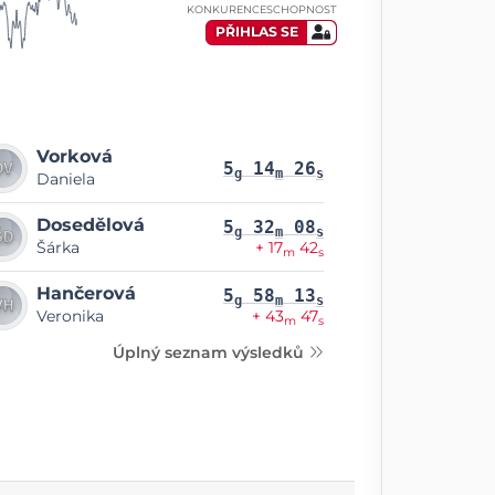
KONKURENCESCHOPNOST
PŘIHLAS SE
Vorková
5
14
26
g
m
s
Daniela
Dosedělová
5
32
08
g
m
s
Šárka
+ 17
42
m
s
Hančerová
5
58
13
g
m
s
Veronika
+ 43
47
m
s
Úplný seznam výsledků