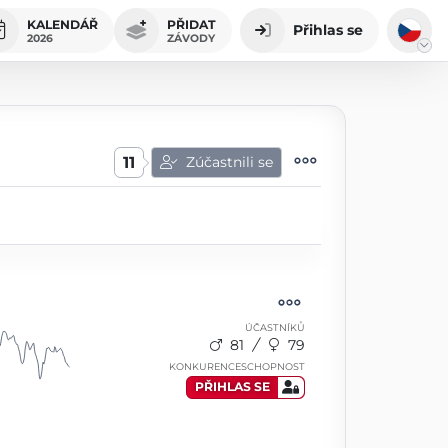
KALENDÁŘ
PŘIDAT
Přihlas se
2026
ZÁVODY
11
Zúčastnili se
ÚČASTNÍKŮ
81
79
KONKURENCESCHOPNOST
PŘIHLAS SE