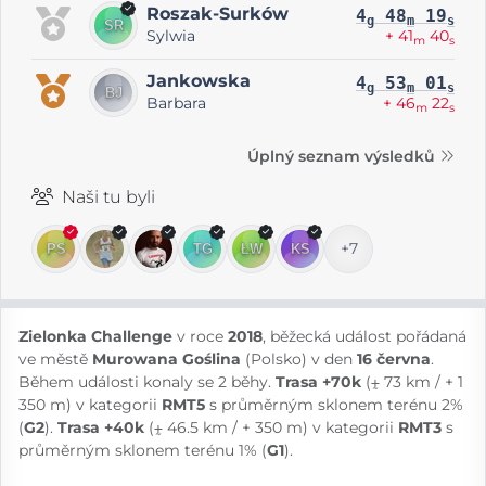
Roszak-Surków
4
48
19
g
m
s
Sylwia
+ 41
40
m
s
Jankowska
4
53
01
g
m
s
Barbara
+ 46
22
m
s
Úplný seznam výsledků
Naši tu byli
+7
Zielonka Challenge
v roce
2018
, běžecká událost pořádaná
ve městě
Murowana Goślina
(Polsko) v den
16 června
.
Během události konaly se 2 běhy.
Trasa +70k
(⨦ 73 km / + 1
350 m) v kategorii
RMT5
s průměrným sklonem terénu 2%
(
G2
).
Trasa +40k
(⨦ 46.5 km / + 350 m) v kategorii
RMT3
s
průměrným sklonem terénu 1% (
G1
).