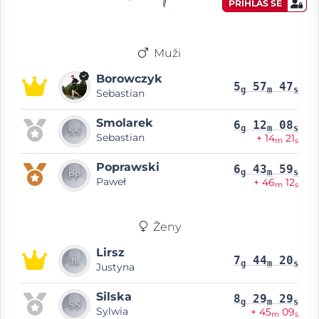
PŘIHLAS SE
Muži
Borowczyk
5
57
47
g
m
s
Sebastian
Smolarek
6
12
08
g
m
s
Sebastian
+ 14
21
m
s
Poprawski
6
43
59
g
m
s
Paweł
+ 46
12
m
s
Ženy
Lirsz
7
44
20
g
m
s
Justyna
Silska
8
29
29
g
m
s
Sylwia
+ 45
09
m
s