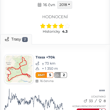
16 čvn
2018
HODNOCENÍ
Historicky
4.3
Trasy
2
Trasa +70k
⨦ 73 km
+ 1 350 m
5
2
RMT
G
16 června
ÚČASTNÍKŮ
33
8
KONKURENCESCHOPNOST