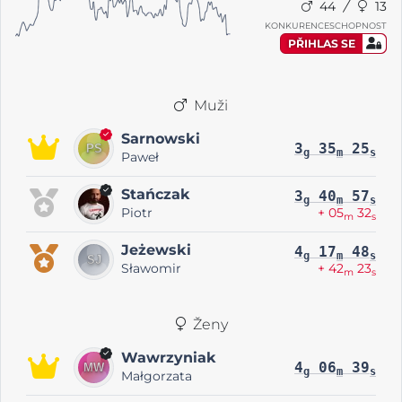
44
13
KONKURENCESCHOPNOST
PŘIHLAS SE
Muži
Sarnowski
3
35
25
g
m
s
Paweł
Stańczak
3
40
57
g
m
s
Piotr
+ 05
32
m
s
Jeżewski
4
17
48
g
m
s
Sławomir
+ 42
23
m
s
Ženy
Wawrzyniak
4
06
39
g
m
s
Małgorzata