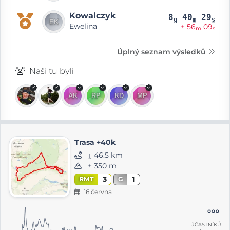
Kowalczyk
8
40
29
g
m
s
Ewelina
+ 56
09
m
s
Úplný seznam výsledků
Naši tu byli
Trasa +40k
⨦ 46.5 km
+ 350 m
3
1
RMT
G
16 června
ÚČASTNÍKŮ