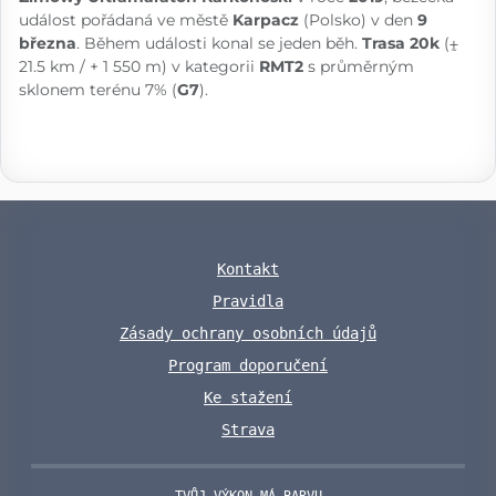
událost pořádaná ve městě
Karpacz
(Polsko) v den
9
března
. Během události konal se jeden běh.
Trasa 20k
(⨦
21.5 km / + 1 550 m) v kategorii
RMT2
s průměrným
sklonem terénu 7% (
G7
).
Kontakt
Pravidla
Zásady ochrany osobních údajů
Program doporučení
Ke stažení
Strava
TVŮJ VÝKON MÁ BARVU