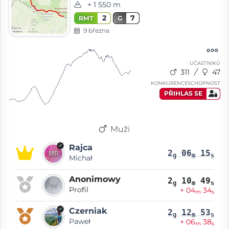
+ 1 550 m
2
7
RMT
G
9 března
ÚČASTNÍKŮ
311
47
KONKURENCESCHOPNOST
PŘIHLAS SE
Muži
Rajca
2
06
15
g
m
s
Michał
Anonimowy
2
10
49
g
m
s
Profil
+ 04
34
m
s
Czerniak
2
12
53
g
m
s
Paweł
+ 06
38
m
s