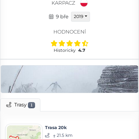
KARPACZ
9 bře
2019
HODNOCENÍ
Historicky
4.7
Trasy
1
Trasa 20k
⨦ 21.5 km