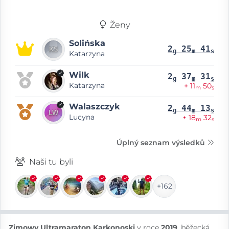
Ženy
Solińska
2
25
41
g
m
s
Katarzyna
Wilk
2
37
31
g
m
s
Katarzyna
+ 11
50
m
s
Walaszczyk
2
44
13
g
m
s
Lucyna
+ 18
32
m
s
Úplný seznam výsledků
Naši tu byli
+162
Zimowy Ultramaraton Karkonoski
v roce
2019
, běžecká