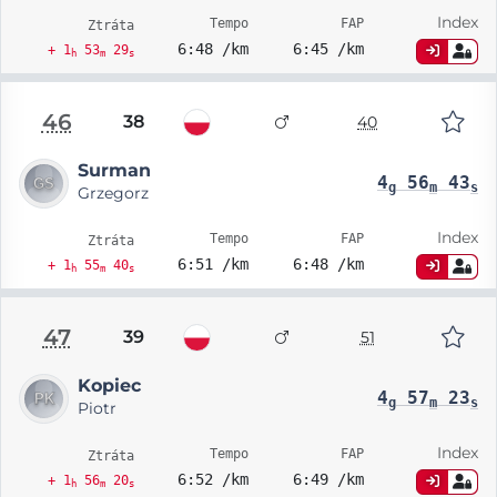
Index
Tempo
FAP
Ztráta
6:48 /km
6:45 /km
+ 1
53
29
h
m
s
46
38
40
Surman
4
56
43
g
m
s
Grzegorz
Index
Tempo
FAP
Ztráta
6:51 /km
6:48 /km
+ 1
55
40
h
m
s
47
39
51
Kopiec
4
57
23
g
m
s
Piotr
Index
Tempo
FAP
Ztráta
6:52 /km
6:49 /km
+ 1
56
20
h
m
s