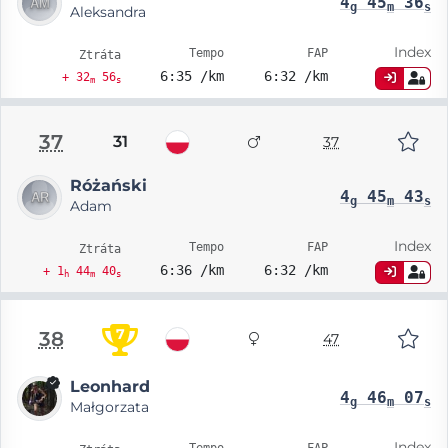
4
45
36
g
m
s
Aleksandra
Index
Tempo
FAP
Ztráta
6:35 /km
6:32 /km
+ 32
56
m
s
37
31
37
Różański
4
45
43
g
m
s
Adam
Index
Tempo
FAP
Ztráta
6:36 /km
6:32 /km
+ 1
44
40
h
m
s
7
38
47
Leonhard
4
46
07
g
m
s
Małgorzata
Index