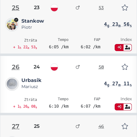
25
23
53
Stankow
4
23
56
g
m
s
Piotr
Index
Tempo
FAP
Ztráta
6:05 /km
6:02 /km
+ 1
22
53
h
m
s
26
24
58
Urbasik
4
27
11
g
m
s
Mariusz
Index
Tempo
FAP
Ztráta
6:10 /km
6:07 /km
+ 1
26
08
h
m
s
27
25
46