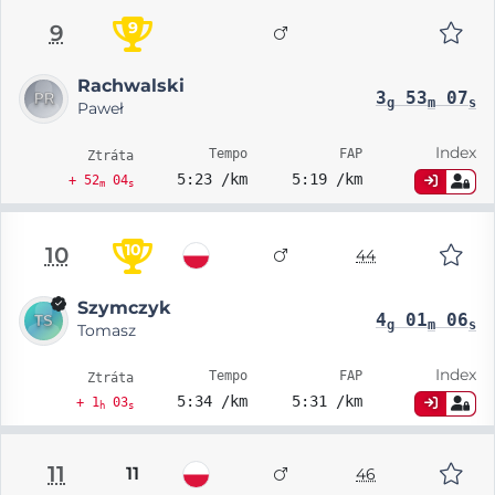
9
9
Rachwalski
3
53
07
g
m
s
Paweł
Index
Tempo
FAP
Ztráta
5:23 /km
5:19 /km
+ 52
04
m
s
10
10
44
Szymczyk
4
01
06
g
m
s
Tomasz
Index
Tempo
FAP
Ztráta
5:34 /km
5:31 /km
+ 1
03
h
s
11
11
46