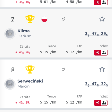
5:01 /km
4:58 /km
+ 36
16
m
s
7
7
Klima
3
47
29
g
m
s
Dariusz
Index
Tempo
FAP
Ztráta
5:15 /km
5:12 /km
+ 46
26
m
s
8
8
Serweciński
3
47
32
g
m
s
Marcin
Index
Tempo
FAP
Ztráta
5:15 /km
5:12 /km
+ 46
29
m
s