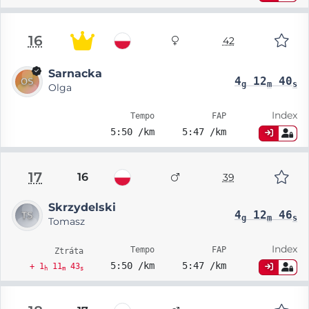
16
42
Sarnacka
4
12
40
g
m
s
Olga
Index
Tempo
FAP
5:50 /km
5:47 /km
17
16
39
Skrzydelski
4
12
46
g
m
s
Tomasz
Index
Tempo
FAP
Ztráta
5:50 /km
5:47 /km
+ 1
11
43
h
m
s