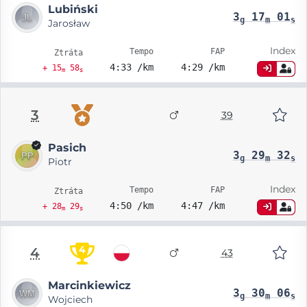
Lubiński
3
17
01
g
m
s
Jarosław
Index
Tempo
FAP
Ztráta
4:33 /km
4:29 /km
+ 15
58
m
s
3
39
Pasich
3
29
32
g
m
s
Piotr
Index
Tempo
FAP
Ztráta
4:50 /km
4:47 /km
+ 28
29
m
s
4
4
43
Marcinkiewicz
3
30
06
g
m
s
Wojciech