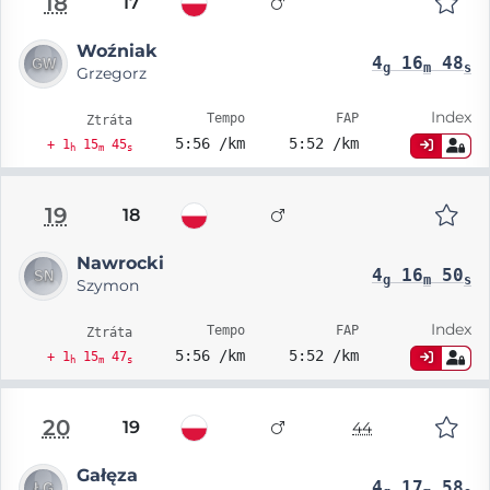
18
17
Woźniak
4
16
48
g
m
s
Grzegorz
Index
Tempo
FAP
Ztráta
5:56 /km
5:52 /km
+ 1
15
45
h
m
s
19
18
Nawrocki
4
16
50
g
m
s
Szymon
Index
Tempo
FAP
Ztráta
5:56 /km
5:52 /km
+ 1
15
47
h
m
s
20
19
44
Gałęza
4
17
58