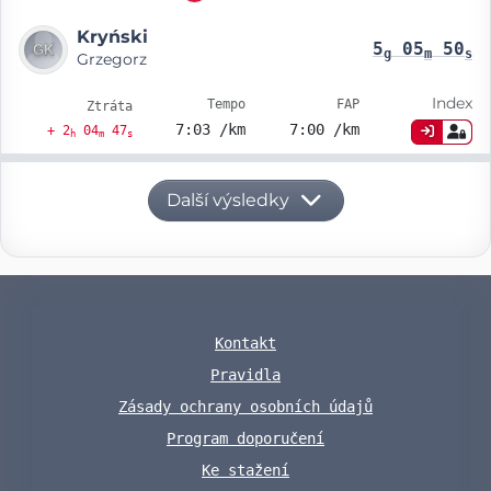
Kryński
5
05
50
g
m
s
Grzegorz
Index
Tempo
FAP
Ztráta
7:03 /km
7:00 /km
+ 2
04
47
h
m
s
Další výsledky
Kontakt
Pravidla
Zásady ochrany osobních údajů
Program doporučení
Ke stažení