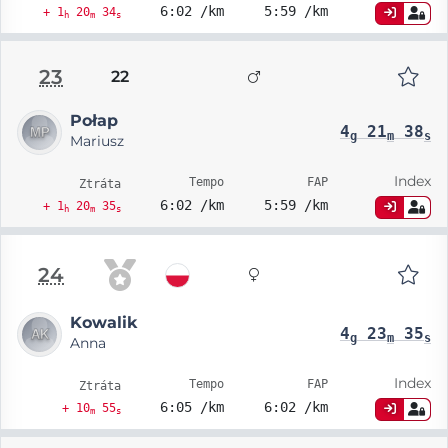
6:02 /km
5:59 /km
+ 1
20
34
h
m
s
23
22
Połap
4
21
38
g
m
s
Mariusz
Index
Tempo
FAP
Ztráta
6:02 /km
5:59 /km
+ 1
20
35
h
m
s
24
Kowalik
4
23
35
g
m
s
Anna
Index
Tempo
FAP
Ztráta
6:05 /km
6:02 /km
+ 10
55
m
s