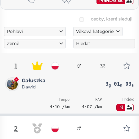
PŘIHLAS SE
osoby, které sleduji
Pohlaví
Věková kategorie
Země
1
36
Gałuszka
3
01
03
g
m
s
Dawid
Index
Tempo
FAP
4:10 /km
4:07 /km
2