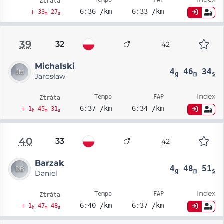
Tempo
FAP
Ztráta
6:36 /km
6:33 /km
+ 33
27
m
s
39
32
42
Michalski
4
46
34
g
m
s
Jarosław
Index
Tempo
FAP
Ztráta
6:37 /km
6:34 /km
+ 1
45
31
h
m
s
40
33
42
Barzak
4
48
51
g
m
s
Daniel
Index
Tempo
FAP
Ztráta
6:40 /km
6:37 /km
+ 1
47
48
h
m
s