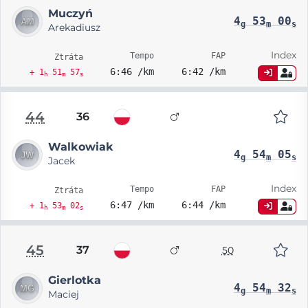
Muczyń
4
53
00
g
m
s
Arekadiusz
Index
Tempo
FAP
Ztráta
6:46 /km
6:42 /km
+ 1
51
57
h
m
s
44
36
Walkowiak
4
54
05
g
m
s
Jacek
Index
Tempo
FAP
Ztráta
6:47 /km
6:44 /km
+ 1
53
02
h
m
s
45
37
50
Gierlotka
4
54
32
g
m
s
Maciej