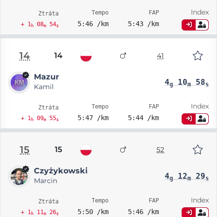
Index
Tempo
FAP
Ztráta
5:46 /km
5:43 /km
+ 1
08
54
h
m
s
14
14
41
Mazur
4
10
58
g
m
s
Kamil
Index
Tempo
FAP
Ztráta
5:47 /km
5:44 /km
+ 1
09
55
h
m
s
15
15
52
Czyżykowski
4
12
29
g
m
s
Marcin
Index
Tempo
FAP
Ztráta
5:50 /km
5:46 /km
+ 1
11
26
h
m
s