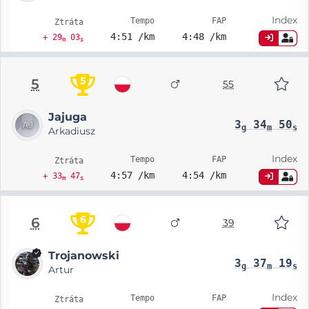
Index
Tempo
FAP
Ztráta
4:51 /km
4:48 /km
+ 29
03
m
s
5
5
55
Jajuga
3
34
50
g
m
s
Arkadiusz
Index
Tempo
FAP
Ztráta
4:57 /km
4:54 /km
+ 33
47
m
s
6
6
39
Trojanowski
3
37
19
g
m
s
Artur
Index
Tempo
FAP
Ztráta