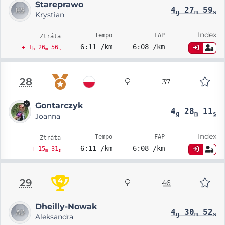
Stareprawo
4
27
59
g
m
s
Krystian
Index
Tempo
FAP
Ztráta
6:11 /km
6:08 /km
+ 1
26
56
h
m
s
28
37
Gontarczyk
4
28
11
g
m
s
Joanna
Index
Tempo
FAP
Ztráta
6:11 /km
6:08 /km
+ 15
31
m
s
4
29
46
Dheilly-Nowak
4
30
52
g
m
s
Aleksandra