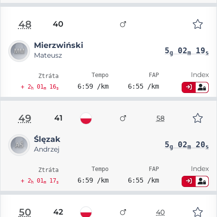
48
40
Mierzwiński
5
02
19
g
m
s
Mateusz
Index
Tempo
FAP
Ztráta
6:59 /km
6:55 /km
+ 2
01
16
h
m
s
49
41
58
Ślęzak
5
02
20
g
m
s
Andrzej
Index
Tempo
FAP
Ztráta
6:59 /km
6:55 /km
+ 2
01
17
h
m
s
50
42
40