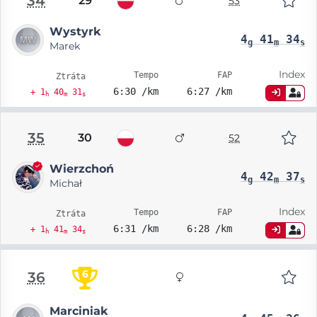
34
29
53
Wystyrk
4
41
34
g
m
s
Marek
Index
Tempo
FAP
Ztráta
6:30 /km
6:27 /km
+ 1
40
31
h
m
s
35
30
52
Wierzchoń
4
42
37
g
m
s
Michał
Index
Tempo
FAP
Ztráta
6:31 /km
6:28 /km
+ 1
41
34
h
m
s
6
36
Marciniak