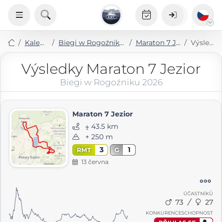
Kalendář
Biegi w Rogoźniku 2026
Maraton 7 Jezior
Výsledky
Výsledky Maraton 7 Jezior
Biegi w Rogoźniku 2026
Maraton 7 Jezior
⨦ 43.5 km
+ 250 m
3
1
RMT
G
13 června
ÚČASTNÍKŮ
73
27
KONKURENCESCHOPNOST