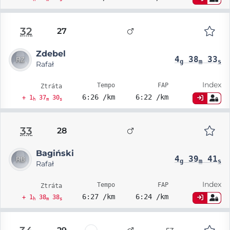
32
27
Zdebel
4
38
33
g
m
s
Rafał
Index
Tempo
FAP
Ztráta
6:26 /km
6:22 /km
+ 1
37
30
h
m
s
33
28
Bagiński
4
39
41
g
m
s
Rafał
Index
Tempo
FAP
Ztráta
6:27 /km
6:24 /km
+ 1
38
38
h
m
s