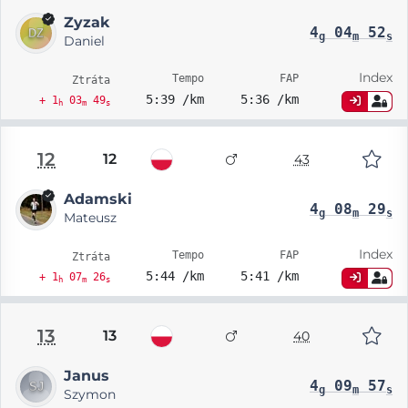
Zyzak
4
04
52
g
m
s
Daniel
Index
Tempo
FAP
Ztráta
5:39 /km
5:36 /km
+ 1
03
49
h
m
s
12
12
43
Adamski
4
08
29
g
m
s
Mateusz
Index
Tempo
FAP
Ztráta
5:44 /km
5:41 /km
+ 1
07
26
h
m
s
13
13
40
Janus
4
09
57
g
m
s
Szymon