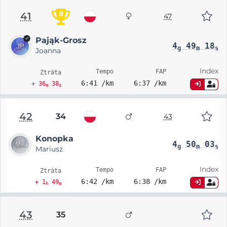
8
41
47
Pająk-Grosz
4
49
18
g
m
s
Joanna
Index
Tempo
FAP
Ztráta
6:41 /km
6:37 /km
+ 36
38
m
s
42
34
43
Konopka
4
50
03
g
m
s
Mariusz
Index
Tempo
FAP
Ztráta
6:42 /km
6:38 /km
+ 1
49
h
m
43
35