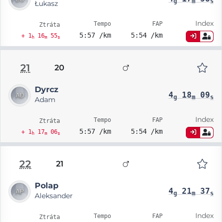
g
m
s
Łukasz
Index
Tempo
FAP
Ztráta
5:57 /km
5:54 /km
+ 1
16
55
h
m
s
21
20
Dyrcz
4
18
09
g
m
s
Adam
Index
Tempo
FAP
Ztráta
5:57 /km
5:54 /km
+ 1
17
06
h
m
s
22
21
Polap
4
21
37
g
m
s
Aleksander
Index
Tempo
FAP
Ztráta