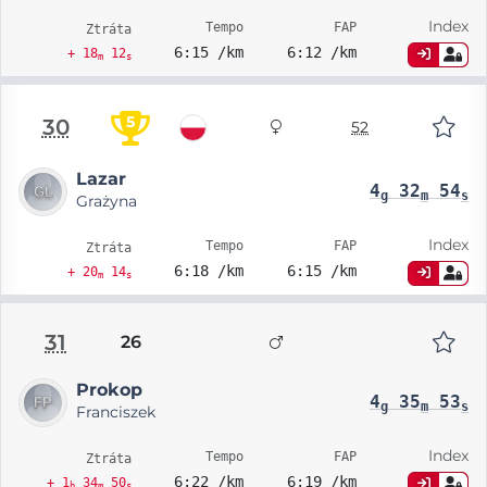
Index
Tempo
FAP
Ztráta
6:15 /km
6:12 /km
+ 18
12
m
s
5
30
52
Lazar
4
32
54
g
m
s
Grażyna
Index
Tempo
FAP
Ztráta
6:18 /km
6:15 /km
+ 20
14
m
s
31
26
Prokop
4
35
53
g
m
s
Franciszek
Index
Tempo
FAP
Ztráta
6:22 /km
6:19 /km
+ 1
34
50
h
m
s