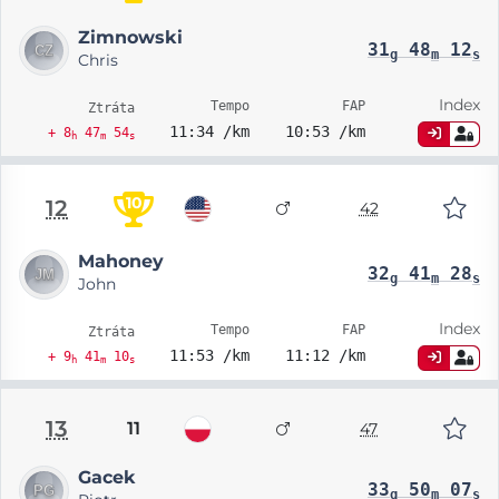
Zimnowski
31
48
12
g
m
s
Chris
Index
Tempo
FAP
Ztráta
11:34 /km
10:53 /km
+ 8
47
54
h
m
s
10
12
42
Mahoney
32
41
28
g
m
s
John
Index
Tempo
FAP
Ztráta
11:53 /km
11:12 /km
+ 9
41
10
h
m
s
13
11
47
Gacek
33
50
07
g
m
s