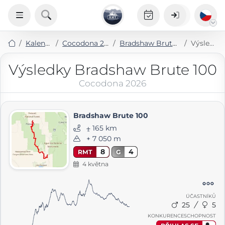
Kalendář
Cocodona 2026
Bradshaw Brute 100
Výsledky
Výsledky Bradshaw Brute 100
Cocodona 2026
Bradshaw Brute 100
⨦ 165 km
+ 7 050 m
8
4
RMT
G
4 května
ÚČASTNÍKŮ
25
5
KONKURENCESCHOPNOST