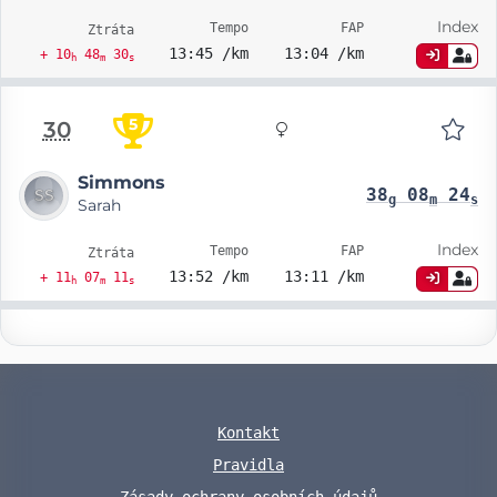
Index
Tempo
FAP
Ztráta
13:45 /km
13:04 /km
+ 10
48
30
h
m
s
5
30
Simmons
38
08
24
g
m
s
Sarah
Index
Tempo
FAP
Ztráta
13:52 /km
13:11 /km
+ 11
07
11
h
m
s
Kontakt
Pravidla
Zásady ochrany osobních údajů