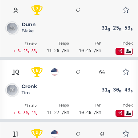
7
9
Dunn
31
25
53
g
m
s
Blake
Index
Tempo
FAP
Ztráta
11:26 /km
10:45 /km
+ 8
25
35
h
m
s
8
10
64
Cronk
31
30
43
g
m
s
Tim
Index
Tempo
FAP
Ztráta
11:27 /km
10:46 /km
+ 8
30
25
h
m
s
9
11
41