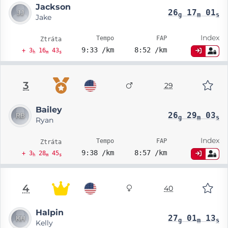
Jackson
26
17
01
g
m
s
Jake
Index
Tempo
FAP
Ztráta
9:33 /km
8:52 /km
+ 3
16
43
h
m
s
3
29
Bailey
26
29
03
g
m
s
Ryan
Index
Tempo
FAP
Ztráta
9:38 /km
8:57 /km
+ 3
28
45
h
m
s
4
40
Halpin
27
01
13
g
m
s
Kelly