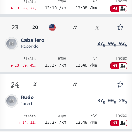
Index
Tempo
FAP
Ztráta
13:19 /km
12:38 /km
+ 13
36
23
h
m
s
23
20
51
Caballero
37
00
03
g
m
s
Rosendo
Index
Tempo
FAP
Ztráta
13:27 /km
12:46 /km
+ 13
59
45
h
m
s
24
21
Rude
37
00
29
g
m
s
Jared
Index
Tempo
FAP
Ztráta
13:27 /km
12:46 /km
+ 14
11
h
s