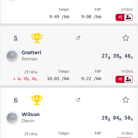
Index
Tempo
FAP
9:49 /km
9:08 /km
4
5
Gratteri
27
39
48
g
m
s
Roman
Index
Tempo
FAP
Ztráta
10:03 /km
9:22 /km
+ 4
39
30
h
m
s
5
6
Wilson
29
04
50
g
m
s
Devin
Index
Tempo
FAP
Ztráta