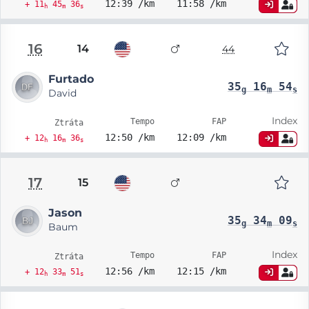
12:39 /km
11:58 /km
+ 11
45
36
h
m
s
16
14
44
Furtado
35
16
54
g
m
s
David
Index
Tempo
FAP
Ztráta
12:50 /km
12:09 /km
+ 12
16
36
h
m
s
17
15
Jason
35
34
09
g
m
s
Baum
Index
Tempo
FAP
Ztráta
12:56 /km
12:15 /km
+ 12
33
51
h
m
s