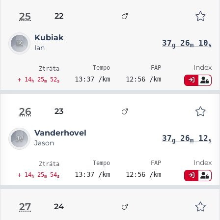
25
22
Kubiak
37
26
10
g
m
s
Ian
Index
Tempo
FAP
Ztráta
13:37 /km
12:56 /km
+ 14
25
52
h
m
s
26
23
Vanderhovel
37
26
12
g
m
s
Jason
Index
Tempo
FAP
Ztráta
13:37 /km
12:56 /km
+ 14
25
54
h
m
s
27
24