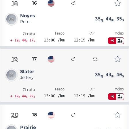
18
16
Noyes
35
44
35
g
m
s
Peter
Index
Tempo
FAP
Ztráta
13:00 /km
12:19 /km
+ 12
44
17
h
m
s
19
17
53
Slater
35
44
40
g
m
s
Jeffery
Index
Tempo
FAP
Ztráta
13:00 /km
12:19 /km
+ 12
44
22
h
m
s
20
18
Prairie