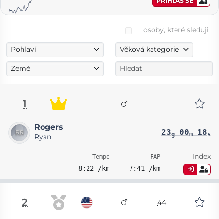
PŘIHLAS SE
osoby, které sleduji
Pohlaví
Věková kategorie
Země
1
Rogers
23
00
18
g
m
s
Ryan
Index
Tempo
FAP
8:22 /km
7:41 /km
2
44