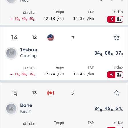
Piotr
Index
Tempo
FAP
Ztráta
12:18 /km
11:37 /km
+ 10
49
49
h
m
s
14
12
Joshua
34
06
37
g
m
s
Canning
Index
Tempo
FAP
Ztráta
12:24 /km
11:43 /km
+ 11
06
19
h
m
s
15
13
Bone
34
45
54
g
m
s
Kevin
Index
Tempo
FAP
Ztráta