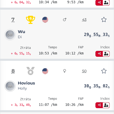
10:34 /km
9:53 /km
+ 6
04
32
h
m
s
6
7
43
Wu
29
55
33
g
m
s
Di
Index
Tempo
FAP
Ztráta
10:53 /km
10:12 /km
+ 6
55
15
h
m
s
8
50
Hovious
30
35
02
g
m
s
Holly
Index
Tempo
FAP
Ztráta
11:07 /km
10:26 /km
+ 3
33
49
h
m
s