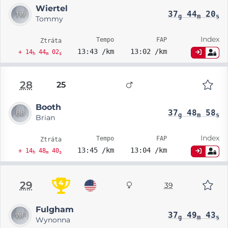
Wiertel
37
44
20
g
m
s
Tommy
Index
Tempo
FAP
Ztráta
13:43 /km
13:02 /km
+ 14
44
02
h
m
s
28
25
Booth
37
48
58
g
m
s
Brian
Index
Tempo
FAP
Ztráta
13:45 /km
13:04 /km
+ 14
48
40
h
m
s
4
29
39
Fulgham
37
49
43
g
m
s
Wynonna