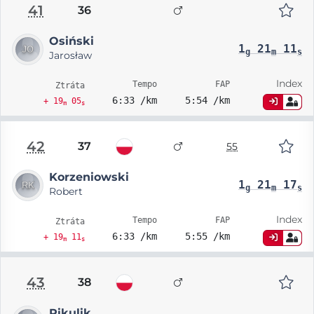
41
36
Osiński
1
21
11
g
m
s
Jarosław
Index
Tempo
FAP
Ztráta
6:33 /km
5:54 /km
+ 19
05
m
s
42
37
55
Korzeniowski
1
21
17
g
m
s
Robert
Index
Tempo
FAP
Ztráta
6:33 /km
5:55 /km
+ 19
11
m
s
43
38
Pikulik