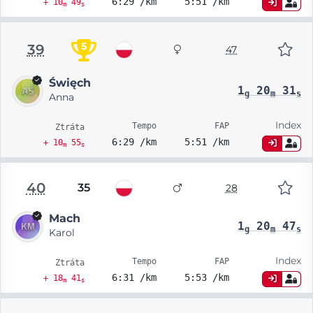
6:29 /km
5:51 /km
+ 10
49
m
s
5
39
47
Święch
1
20
31
g
m
s
Anna
Index
Tempo
FAP
Ztráta
6:29 /km
5:51 /km
+ 10
55
m
s
40
35
28
Mach
1
20
47
g
m
s
Karol
Index
Tempo
FAP
Ztráta
6:31 /km
5:53 /km
+ 18
41
m
s