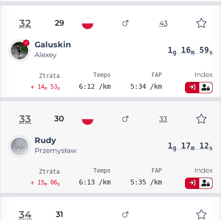
32
29
43
Galuskin
1
16
59
g
m
s
Alexey
Index
Tempo
FAP
Ztráta
6:12 /km
5:34 /km
+ 14
53
m
s
33
30
33
Rudy
1
17
12
g
m
s
Przemysław
Index
Tempo
FAP
Ztráta
6:13 /km
5:35 /km
+ 15
06
m
s
34
31