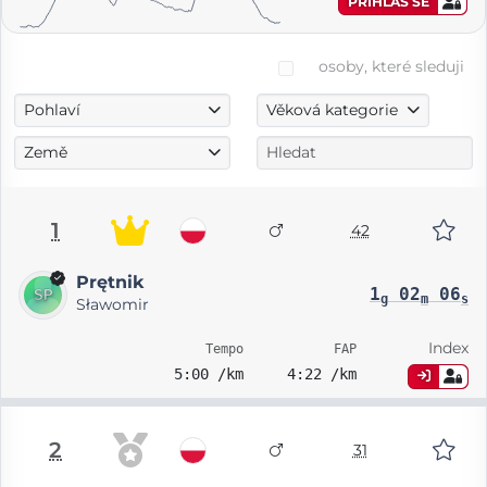
PŘIHLAS SE
osoby, které sleduji
Pohlaví
Věková kategorie
Země
1
42
Prętnik
1
02
06
g
m
s
Sławomir
Index
Tempo
FAP
5:00 /km
4:22 /km
2
31