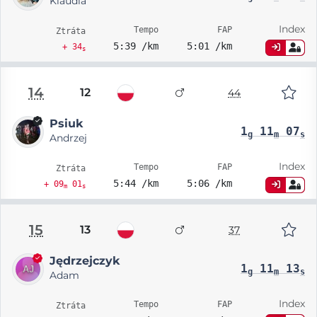
Klaudia
Index
Tempo
FAP
Ztráta
5:39 /km
5:01 /km
+ 34
s
14
12
44
Psiuk
1
11
07
g
m
s
Andrzej
Index
Tempo
FAP
Ztráta
5:44 /km
5:06 /km
+ 09
01
m
s
15
13
37
Jędrzejczyk
1
11
13
g
m
s
Adam
Index
Tempo
FAP
Ztráta