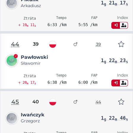
1
21
17
g
m
s
Arkadiusz
Index
Tempo
FAP
Ztráta
6:33 /km
5:55 /km
+ 19
11
m
s
44
39
39
Pawłowski
1
22
23
g
m
s
Sławomir
Index
Tempo
FAP
Ztráta
6:38 /km
6:00 /km
+ 20
17
m
s
45
40
44
Iwańczyk
1
22
46
g
m
s
Grzegorz
Index