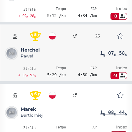
Index
Tempo
FAP
Ztráta
5:12 /km
4:34 /km
+ 02
28
m
s
5
5
25
Herchel
1
07
58
g
m
s
Paweł
Index
Tempo
FAP
Ztráta
5:29 /km
4:50 /km
+ 05
52
m
s
6
6
Marek
1
08
44
g
m
s
Bartlomiej
Index
Tempo
FAP
Ztráta