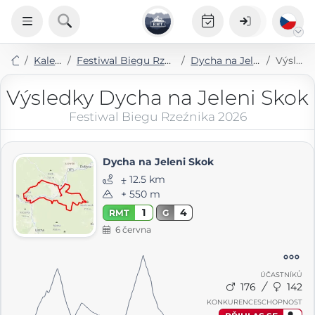
Kalendář
Festiwal Biegu Rzeźnika 2026
Dycha na Jeleni Skok
Výsledky
Výsledky Dycha na Jeleni Skok
Festiwal Biegu Rzeźnika 2026
Dycha na Jeleni Skok
⨦ 12.5 km
+ 550 m
1
4
RMT
G
6 června
ÚČASTNÍKŮ
176
142
KONKURENCESCHOPNOST