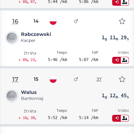
5:44 /km
5:06 /km
+ 09
07
m
s
16
14
Rabczewski
1
11
29
g
m
s
Kacper
Index
Tempo
FAP
Ztráta
5:46 /km
5:07 /km
+ 09
23
m
s
17
15
37
Walus
1
12
45
g
m
s
Bartłomiej
Index
Tempo
FAP
Ztráta
5:52 /km
5:14 /km
+ 10
39
m
s