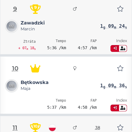
9
9
Zawadzki
1
09
24
g
m
s
Marcin
Index
Tempo
FAP
Ztráta
5:36 /km
4:57 /km
+ 07
18
m
s
10
Bętkowska
1
09
36
g
m
s
Maja
Index
Tempo
FAP
5:37 /km
4:58 /km
10
11
38