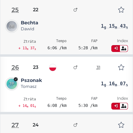
25
22
Bechta
1
15
43
g
m
s
Dawid
Index
Tempo
FAP
Ztráta
6:06 /km
5:28 /km
+ 13
37
m
s
26
23
31
Pszonak
1
16
07
g
m
s
Tomasz
Index
Tempo
FAP
Ztráta
6:08 /km
5:30 /km
+ 14
01
m
s
27
24