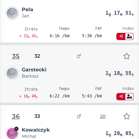
Pela
1
17
51
g
m
s
Jan
Index
Tempo
FAP
Ztráta
6:16 /km
5:38 /km
+ 15
45
m
s
35
32
Garstecki
1
18
55
g
m
s
Bartosz
Index
Tempo
FAP
Ztráta
6:22 /km
5:43 /km
+ 16
49
m
s
36
33
20
Kowalczyk
1
20
05
g
m
s
Michal