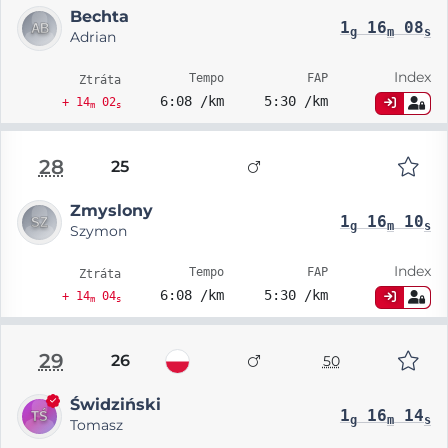
Bechta
1
16
08
g
m
s
Adrian
Index
Tempo
FAP
Ztráta
6:08 /km
5:30 /km
+ 14
02
m
s
28
25
Zmyslony
1
16
10
g
m
s
Szymon
Index
Tempo
FAP
Ztráta
6:08 /km
5:30 /km
+ 14
04
m
s
29
26
50
Świdziński
1
16
14
g
m
s
Tomasz