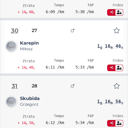
Index
Tempo
FAP
Ztráta
6:09 /km
5:30 /km
+ 14
08
m
s
30
27
Karepin
1
16
46
g
m
s
Miłosz
Index
Tempo
FAP
Ztráta
6:11 /km
5:33 /km
+ 14
40
m
s
31
28
Skubida
1
16
56
g
m
s
Grzegorz
Index
Tempo
FAP
Ztráta
6:12 /km
5:34 /km
+ 14
50
m
s