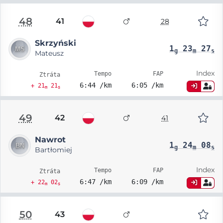
48
41
28
Skrzyński
1
23
27
g
m
s
Mateusz
Index
Tempo
FAP
Ztráta
6:44 /km
6:05 /km
+ 21
21
m
s
49
42
41
Nawrot
1
24
08
g
m
s
Bartłomiej
Index
Tempo
FAP
Ztráta
6:47 /km
6:09 /km
+ 22
02
m
s
50
43