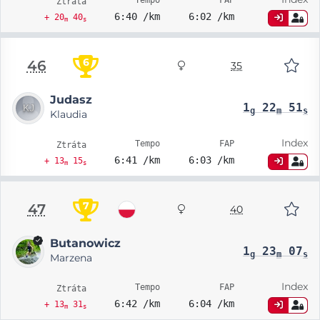
Tempo
FAP
Ztráta
6:40 /km
6:02 /km
+ 20
40
m
s
6
46
35
Judasz
1
22
51
g
m
s
Klaudia
Index
Tempo
FAP
Ztráta
6:41 /km
6:03 /km
+ 13
15
m
s
7
47
40
Butanowicz
1
23
07
g
m
s
Marzena
Index
Tempo
FAP
Ztráta
6:42 /km
6:04 /km
+ 13
31
m
s