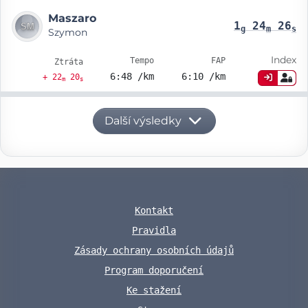
Maszaro
1
24
26
g
m
s
Szymon
Index
Tempo
FAP
Ztráta
6:48 /km
6:10 /km
+ 22
20
m
s
Další výsledky
Kontakt
Pravidla
Zásady ochrany osobních údajů
Program doporučení
Ke stažení