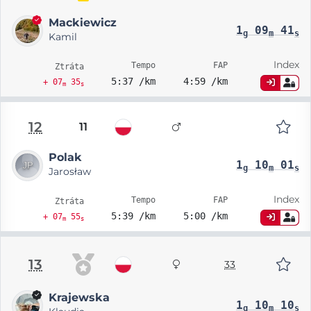
Mackiewicz
1
09
41
g
m
s
Kamil
Index
Tempo
FAP
Ztráta
5:37 /km
4:59 /km
+ 07
35
m
s
12
11
Polak
1
10
01
g
m
s
Jarosław
Index
Tempo
FAP
Ztráta
5:39 /km
5:00 /km
+ 07
55
m
s
13
33
Krajewska
1
10
10
g
m
s