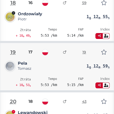
18
16
59
Ordzowiały
1
12
55
g
m
s
Piotr
Index
Tempo
FAP
Ztráta
5:53 /km
5:14 /km
+ 10
49
m
s
19
17
19
Pela
1
12
59
g
m
s
Tomasz
Index
Tempo
FAP
Ztráta
5:53 /km
5:15 /km
+ 10
53
m
s
20
18
43
Lewandowski