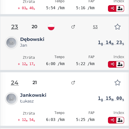
Index
Tempo
FAP
Ztráta
5:54 /km
5:16 /km
+ 03
40
m
s
23
20
53
Dębowski
1
14
23
g
m
s
Jan
Index
Tempo
FAP
Ztráta
6:00 /km
5:22 /km
+ 12
17
m
s
24
21
Jankowski
1
15
00
g
m
s
Łukasz
Index
Tempo
FAP
Ztráta
6:03 /km
5:25 /km
+ 12
54
m
s