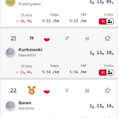
1
13
05
g
m
s
Przemysław
Index
Tempo
FAP
Ztráta
5:53 /km
5:15 /km
+ 10
59
m
s
21
19
41
Kurkowski
1
13
10
g
m
s
Sławomir
Index
Tempo
FAP
Ztráta
5:54 /km
5:16 /km
+ 11
04
m
s
22
32
Baran
1
13
16
g
m
s
Karolina