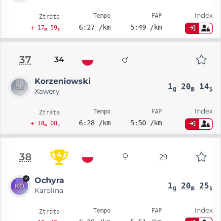
Index
Tempo
FAP
Ztráta
6:27 /km
5:49 /km
+ 17
59
m
s
37
34
Korzeniowski
1
20
14
g
m
s
Xawery
Index
Tempo
FAP
Ztráta
6:28 /km
5:50 /km
+ 18
08
m
s
4
38
29
Ochyra
1
20
25
g
m
s
Karolina
Index
Tempo
FAP
Ztráta