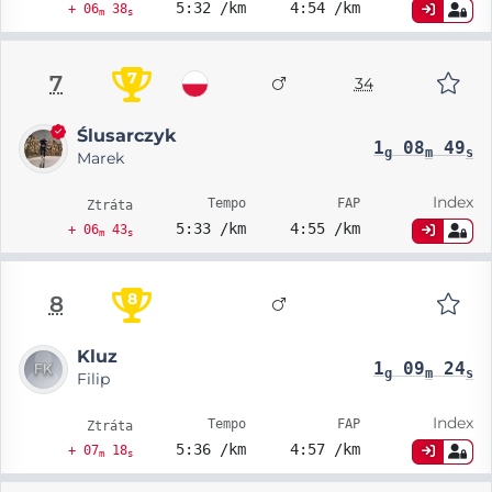
5:32 /km
4:54 /km
+ 06
38
m
s
7
7
34
Ślusarczyk
1
08
49
g
m
s
Marek
Index
Tempo
FAP
Ztráta
5:33 /km
4:55 /km
+ 06
43
m
s
8
8
Kluz
1
09
24
g
m
s
Filip
Index
Tempo
FAP
Ztráta
5:36 /km
4:57 /km
+ 07
18
m
s