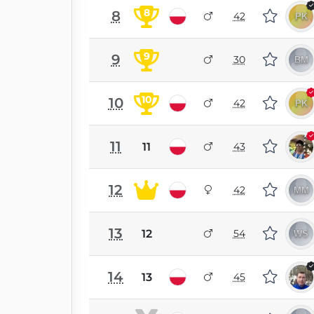
8
8
42
9
9
30
10
10
42
11
11
43
12
42
13
12
54
14
13
45