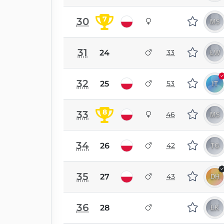
7
30
31
24
33
32
25
53
8
33
46
34
26
42
35
27
43
36
28