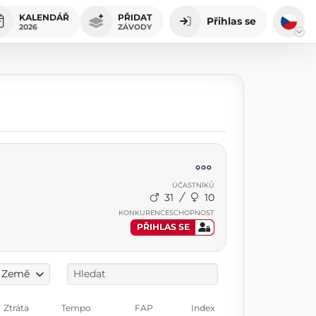
KALENDÁŘ
PŘIDAT
Přihlas se
2026
ZÁVODY
ÚČASTNÍKŮ
31
10
KONKURENCESCHOPNOST
PŘIHLAS SE
Země
Ztráta
Tempo
FAP
Index