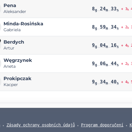
Pena
8
24
33
+ 3
4
g
m
s
h
Aleksander
Minda-Rosińska
8
59
34
+ 2
3
g
m
s
h
Gabriela
Berdych
9
04
16
+ 4
2
g
m
s
h
Artur
Węgrzynek
9
06
44
+ 2
3
g
m
s
h
Aneta
Prokipczak
9
34
40
+ 4
5
g
m
s
h
Kacper
a
Zásady ochrany osobních údajů
Program doporučení
K