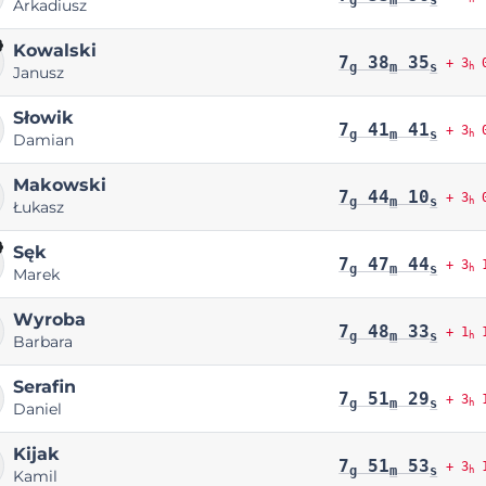
Arkadiusz
Kowalski
7
38
35
+ 3
0
g
m
s
h
Janusz
Słowik
7
41
41
+ 3
0
g
m
s
h
Damian
Makowski
7
44
10
+ 3
0
g
m
s
h
Łukasz
Sęk
7
47
44
+ 3
1
g
m
s
h
Marek
Wyroba
7
48
33
+ 1
1
g
m
s
h
Barbara
Serafin
7
51
29
+ 3
1
g
m
s
h
Daniel
Kijak
7
51
53
+ 3
1
g
m
s
h
Kamil