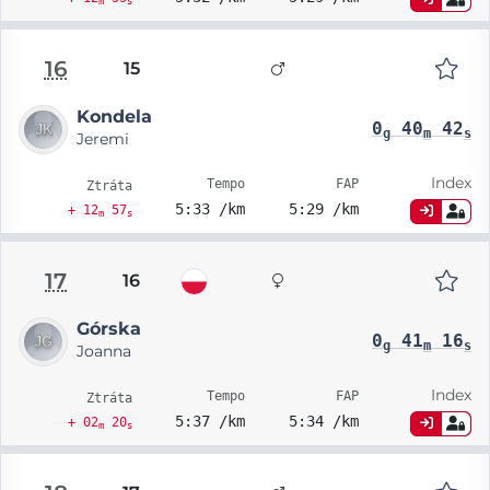
m
s
16
15
Kondela
0
40
42
g
m
s
Jeremi
Index
Tempo
FAP
Ztráta
5:33 /km
5:29 /km
+ 12
57
m
s
17
16
Górska
0
41
16
g
m
s
Joanna
Index
Tempo
FAP
Ztráta
5:37 /km
5:34 /km
+ 02
20
m
s