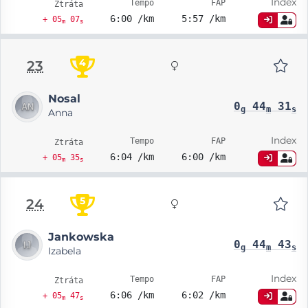
Index
Tempo
FAP
Ztráta
6:00 /km
5:57 /km
+ 05
07
m
s
4
23
Nosal
0
44
31
g
m
s
Anna
Index
Tempo
FAP
Ztráta
6:04 /km
6:00 /km
+ 05
35
m
s
5
24
Jankowska
0
44
43
g
m
s
Izabela
Index
Tempo
FAP
Ztráta
6:06 /km
6:02 /km
+ 05
47
m
s