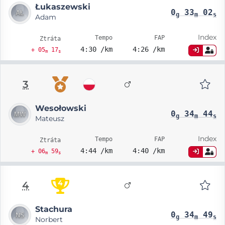
Łukaszewski
0
33
02
g
m
s
Adam
Index
Tempo
FAP
Ztráta
4:30 /km
4:26 /km
+ 05
17
m
s
3
Wesołowski
0
34
44
g
m
s
Mateusz
Index
Tempo
FAP
Ztráta
4:44 /km
4:40 /km
+ 06
59
m
s
4
4
Stachura
0
34
49
g
m
s
Norbert