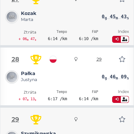
Kozak
0
45
43
g
m
s
Marta
Index
Tempo
FAP
Ztráta
6:14 /km
6:10 /km
+ 06
47
m
s
8
28
29
Pałka
0
46
09
g
m
s
Justyna
Index
Tempo
FAP
Ztráta
6:17 /km
6:14 /km
+ 07
13
m
s
9
29
Szymikowska