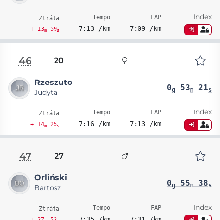
Index
Tempo
FAP
Ztráta
7:13 /km
7:09 /km
+ 13
59
m
s
46
20
Rzeszuto
0
53
21
g
m
s
Judyta
Index
Tempo
FAP
Ztráta
7:16 /km
7:13 /km
+ 14
25
m
s
47
27
Orliński
0
55
38
g
m
s
Bartosz
Index
Tempo
FAP
Ztráta
7:35 /km
7:31 /km
+ 27
53