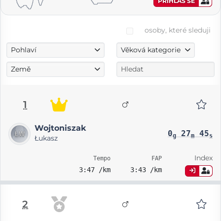
PŘIHLAS SE
osoby, které sleduji
Pohlaví
Věková kategorie
Země
1
Wojtoniszak
0
27
45
g
m
s
Łukasz
Index
Tempo
FAP
3:47 /km
3:43 /km
2