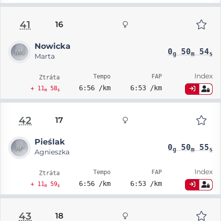
41
16
Nowicka
0
50
54
g
m
s
Marta
Index
Tempo
FAP
Ztráta
6:56 /km
6:53 /km
+ 11
58
m
s
42
17
Pieślak
0
50
55
g
m
s
Agnieszka
Index
Tempo
FAP
Ztráta
6:56 /km
6:53 /km
+ 11
59
m
s
43
18