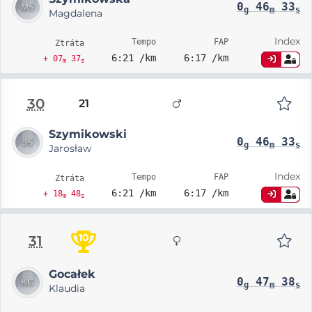
0
46
33
g
m
s
Magdalena
Index
Tempo
FAP
Ztráta
6:21 /km
6:17 /km
+ 07
37
m
s
30
21
Szymikowski
0
46
33
g
m
s
Jarosław
Index
Tempo
FAP
Ztráta
6:21 /km
6:17 /km
+ 18
48
m
s
10
31
Gocałek
0
47
38
g
m
s
Klaudia