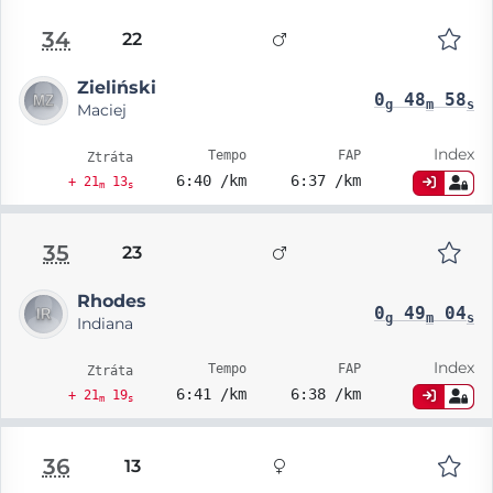
34
22
Zieliński
0
48
58
g
m
s
Maciej
Index
Tempo
FAP
Ztráta
6:40 /km
6:37 /km
+ 21
13
m
s
35
23
Rhodes
0
49
04
g
m
s
Indiana
Index
Tempo
FAP
Ztráta
6:41 /km
6:38 /km
+ 21
19
m
s
36
13