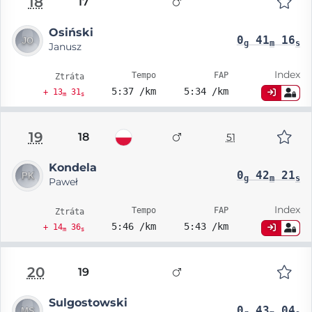
18
17
Osiński
0
41
16
g
m
s
Janusz
Index
Tempo
FAP
Ztráta
5:37 /km
5:34 /km
+ 13
31
m
s
19
18
51
Kondela
0
42
21
g
m
s
Paweł
Index
Tempo
FAP
Ztráta
5:46 /km
5:43 /km
+ 14
36
m
s
20
19
Sulgostowski
0
43
04