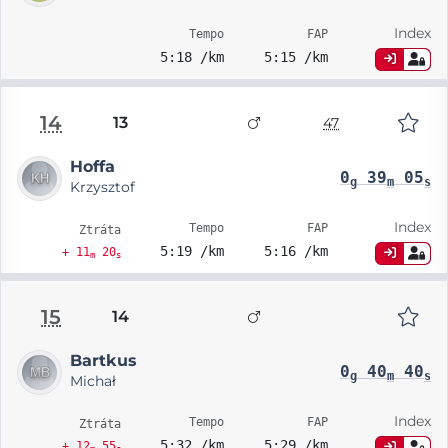
Index
Tempo
FAP
5:18 /km
5:15 /km
14
13
47
Hoffa
0
39
05
g
m
s
Krzysztof
Index
Tempo
FAP
Ztráta
5:19 /km
5:16 /km
+ 11
20
m
s
15
14
Bartkus
0
40
40
g
m
s
Michał
Index
Tempo
FAP
Ztráta
5:32 /km
5:29 /km
+ 12
55