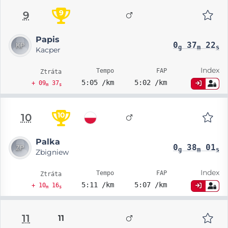
9
9
Papis
0
37
22
g
m
s
Kacper
Index
Tempo
FAP
Ztráta
5:05 /km
5:02 /km
+ 09
37
m
s
10
10
Palka
0
38
01
g
m
s
Zbigniew
Index
Tempo
FAP
Ztráta
5:11 /km
5:07 /km
+ 10
16
m
s
11
11