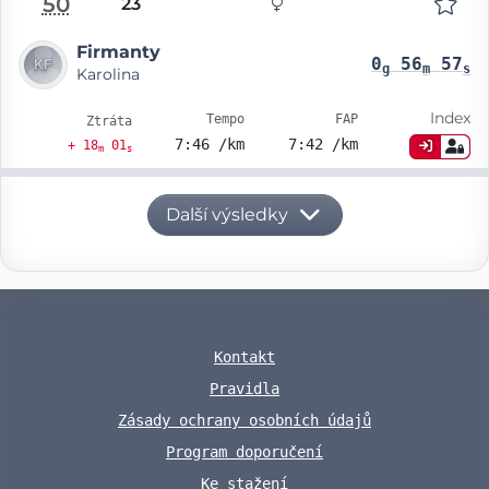
50
23
Firmanty
0
56
57
g
m
s
Karolina
Index
Tempo
FAP
Ztráta
7:46 /km
7:42 /km
+ 18
01
m
s
Další výsledky
Kontakt
Pravidla
Zásady ochrany osobních údajů
Program doporučení
Ke stažení