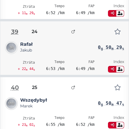
Index
Tempo
FAP
Ztráta
6:52 /km
6:49 /km
+ 11
29
m
s
39
24
Rafał
0
50
29
g
m
s
Jakub
Index
Tempo
FAP
Ztráta
6:53 /km
6:49 /km
+ 22
44
m
s
40
25
Wszędybył
0
50
47
g
m
s
Marek
Index
Tempo
FAP
Ztráta
6:55 /km
6:52 /km
+ 23
02
m
s