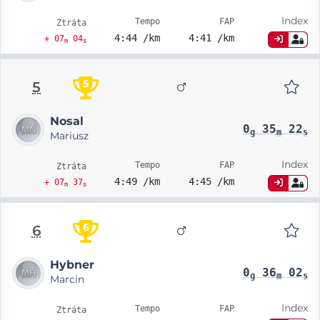
Index
Tempo
FAP
Ztráta
4:44 /km
4:41 /km
+ 07
04
m
s
5
5
Nosal
0
35
22
g
m
s
Mariusz
Index
Tempo
FAP
Ztráta
4:49 /km
4:45 /km
+ 07
37
m
s
6
6
Hybner
0
36
02
g
m
s
Marcin
Index
Tempo
FAP
Ztráta