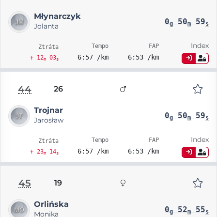
Młynarczyk
0
50
59
g
m
s
Jolanta
Index
Tempo
FAP
Ztráta
6:57 /km
6:53 /km
+ 12
03
m
s
44
26
Trojnar
0
50
59
g
m
s
Jarosław
Index
Tempo
FAP
Ztráta
6:57 /km
6:53 /km
+ 23
14
m
s
45
19
Orlińska
0
52
55
g
m
s
Monika