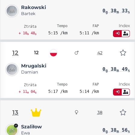
Rakowski
0
38
33
g
m
s
Bartek
Index
Tempo
FAP
Ztráta
5:15 /km
5:11 /km
+ 10
48
m
s
12
12
42
Mrugalski
0
38
49
g
m
s
Damian
Index
Tempo
FAP
Ztráta
5:17 /km
5:14 /km
+ 11
04
m
s
13
38
Szaliłow
0
38
56
g
m
s
Ewa