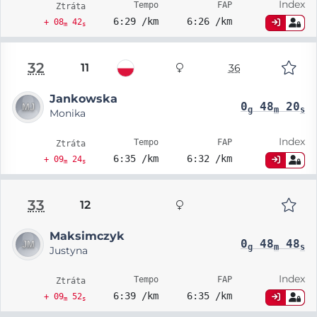
Index
Tempo
FAP
Ztráta
6:29 /km
6:26 /km
+ 08
42
m
s
32
11
36
Jankowska
0
48
20
g
m
s
Monika
Index
Tempo
FAP
Ztráta
6:35 /km
6:32 /km
+ 09
24
m
s
33
12
Maksimczyk
0
48
48
g
m
s
Justyna
Index
Tempo
FAP
Ztráta
6:39 /km
6:35 /km
+ 09
52
m
s