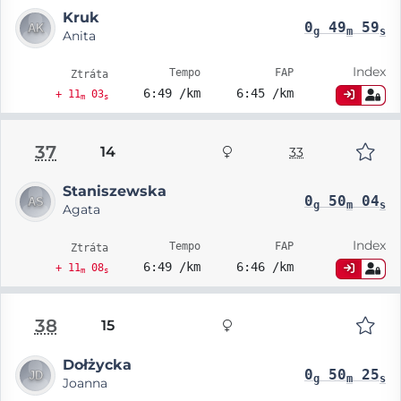
Kruk
0
49
59
g
m
s
Anita
Index
Tempo
FAP
Ztráta
6:49 /km
6:45 /km
+ 11
03
m
s
37
14
33
Staniszewska
0
50
04
g
m
s
Agata
Index
Tempo
FAP
Ztráta
6:49 /km
6:46 /km
+ 11
08
m
s
38
15
Dołżycka
0
50
25
g
m
s
Joanna