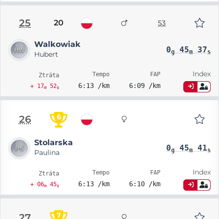
25
20
53
Walkowiak
0
45
37
g
m
s
Hubert
Index
Tempo
FAP
Ztráta
6:13 /km
6:09 /km
+ 17
52
m
s
6
26
Stolarska
0
45
41
g
m
s
Paulina
Index
Tempo
FAP
Ztráta
6:13 /km
6:10 /km
+ 06
45
m
s
7
27