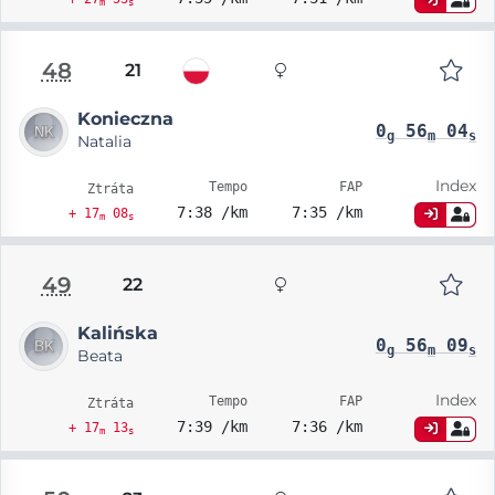
m
s
48
21
Konieczna
0
56
04
g
m
s
Natalia
Index
Tempo
FAP
Ztráta
7:38 /km
7:35 /km
+ 17
08
m
s
49
22
Kalińska
0
56
09
g
m
s
Beata
Index
Tempo
FAP
Ztráta
7:39 /km
7:36 /km
+ 17
13
m
s