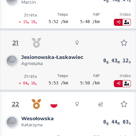
g
m
s
Marcin
Index
Tempo
FAP
Ztráta
5:52 /km
5:48 /km
+ 15
19
m
s
21
Jesionowska-Łaskawiec
0
43
12
g
m
s
Agnieszka
Index
Tempo
FAP
Ztráta
5:53 /km
5:50 /km
+ 04
16
m
s
22
47
Wesołowska
0
44
03
g
m
s
Katarzyna