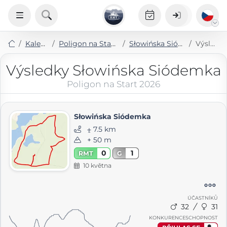
Kalendář
Poligon na Start 2026
Słowińska Siódemka
Výsledky
Výsledky Słowińska Siódemka
Poligon na Start 2026
Słowińska Siódemka
⨦ 7.5 km
+ 50 m
0
1
RMT
G
10 května
ÚČASTNÍKŮ
32
31
KONKURENCESCHOPNOST