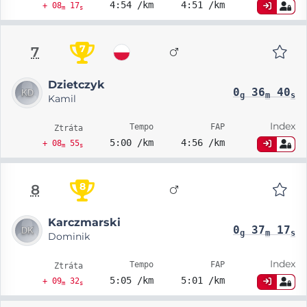
4:54 /km
4:51 /km
+ 08
17
m
s
7
7
Dzietczyk
0
36
40
g
m
s
Kamil
Index
Tempo
FAP
Ztráta
5:00 /km
4:56 /km
+ 08
55
m
s
8
8
Karczmarski
0
37
17
g
m
s
Dominik
Index
Tempo
FAP
Ztráta
5:05 /km
5:01 /km
+ 09
32
m
s