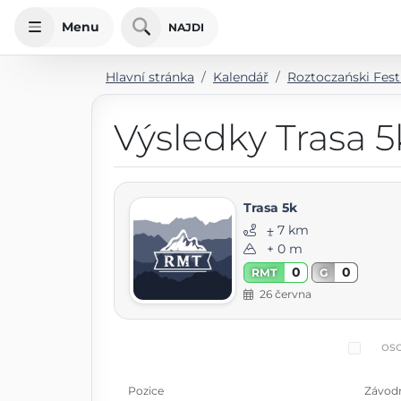
Menu
NAJDI
Hlavní stránka
Kalendář
Roztoczański Fes
Výsledky Trasa 5
Trasa 5k
⨦ 7 km
+ 0 m
0
0
RMT
G
26 června
oso
Pozice
Závod