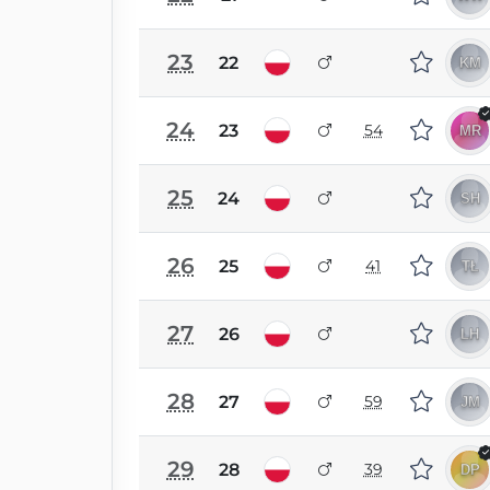
23
22
24
23
54
25
24
26
25
41
27
26
28
27
59
29
28
39