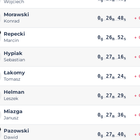
Wojciech
Morawski
0
26
48
+ 
g
m
s
Konrad
Repecki
0
26
52
+ 
g
m
s
Marcin
Hypiak
0
27
16
+ 
g
m
s
Sebastian
Łakomy
0
27
24
+ 
g
m
s
Tomasz
Helman
0
27
29
+ 
g
m
s
Leszek
Miazga
0
27
36
+ 
g
m
s
Janusz
Pazowski
0
27
40
+ 
g
m
s
Dawid