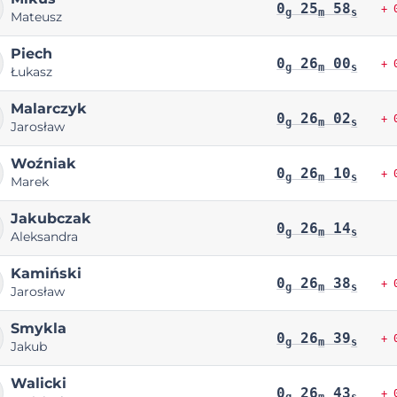
0
25
58
+ 
g
m
s
Mateusz
Piech
0
26
00
+ 
g
m
s
Łukasz
Malarczyk
0
26
02
+ 
g
m
s
Jarosław
Woźniak
0
26
10
+ 
g
m
s
Marek
Jakubczak
0
26
14
g
m
s
Aleksandra
Kamiński
0
26
38
+ 
g
m
s
Jarosław
Smykla
0
26
39
+ 
g
m
s
Jakub
Walicki
0
26
43
+ 
g
m
s