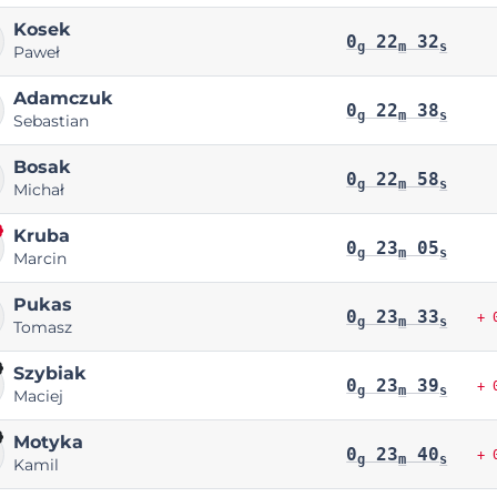
Kosek
0
22
32
g
m
s
Paweł
Adamczuk
0
22
38
g
m
s
Sebastian
Bosak
0
22
58
g
m
s
Michał
Kruba
0
23
05
g
m
s
Marcin
Pukas
0
23
33
+ 
g
m
s
Tomasz
Szybiak
0
23
39
+ 
g
m
s
Maciej
Motyka
0
23
40
+ 
g
m
s
Kamil