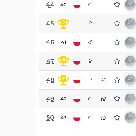
44
40
5
45
46
41
6
47
7
48
40
49
42
62
50
43
45