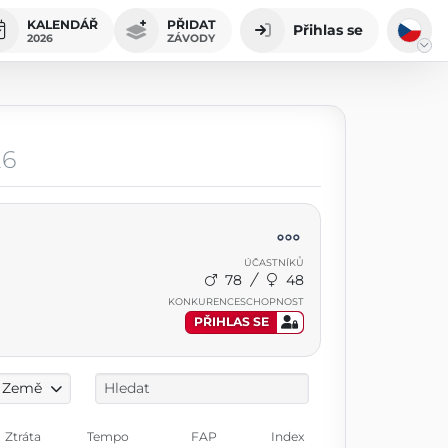
KALENDÁŘ
PŘIDAT
Přihlas se
2026
ZÁVODY
26
ÚČASTNÍKŮ
78
48
KONKURENCESCHOPNOST
PŘIHLAS SE
Země
Ztráta
Tempo
FAP
Index