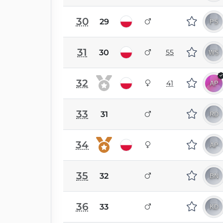
30
29
31
30
55
32
41
33
31
34
35
32
36
33