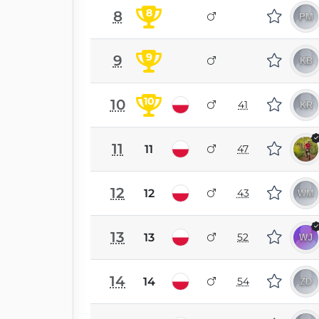
8
8
9
9
10
10
41
11
11
47
12
12
43
13
13
52
14
14
54