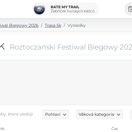
RATE MY TRAIL
Žebříček horských běžců
tiwal Biegowy 2026
Trasa 5k
Výsledky
k
Roztoczański Festiwal Biegowy 20
by, které sleduji
Pohlaví
Věková kategorie
ník
Čas