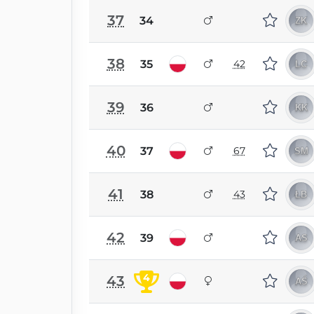
37
34
38
35
42
39
36
40
37
67
41
38
43
42
39
4
43