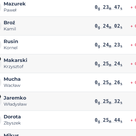
Mazurek
0
23
47
+ 
g
m
s
Paweł
Broź
0
24
02
+ 
g
m
s
Kamil
Rusin
0
24
23
+ 
g
m
s
Kornel
Makarski
0
25
24
+ 
g
m
s
Krzysztof
Mucha
0
25
26
+ 
g
m
s
Wacław
Jaremko
0
25
32
g
m
s
Władysław
Dorota
0
25
44
+ 
g
m
s
Zbyszek
Mikus