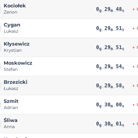
Kociołek
0
29
48
+ 
g
m
s
Zenon
Cygan
0
29
51
+ 
g
m
s
Lukasz
Kłysewicz
0
29
51
+ 
g
m
s
Krystian
Moskowicz
0
29
54
+ 
g
m
s
Stefan
Brzezicki
0
29
58
+ 
g
m
s
Łukasz
Szmit
0
30
00
+ 
g
m
s
Adrian
Śliwa
0
30
01
+ 
g
m
s
Anna