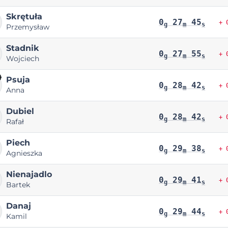
Skrętuła
0
27
45
+ 
g
m
s
Przemysław
Stadnik
0
27
55
+ 
g
m
s
Wojciech
Psuja
0
28
42
+ 
g
m
s
Anna
Dubiel
0
28
42
+ 
g
m
s
Rafał
Piech
0
29
38
+ 
g
m
s
Agnieszka
Nienajadlo
0
29
41
+ 
g
m
s
Bartek
Danaj
0
29
44
+ 
g
m
s
Kamil