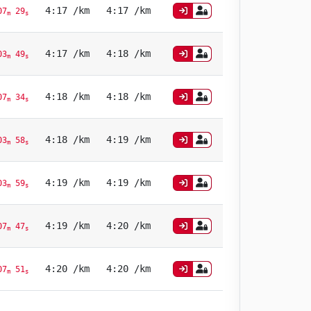
4:17 /km
4:17 /km
07
29
m
s
4:17 /km
4:18 /km
03
49
m
s
4:18 /km
4:18 /km
07
34
m
s
4:18 /km
4:19 /km
03
58
m
s
4:19 /km
4:19 /km
03
59
m
s
4:19 /km
4:20 /km
07
47
m
s
4:20 /km
4:20 /km
07
51
m
s