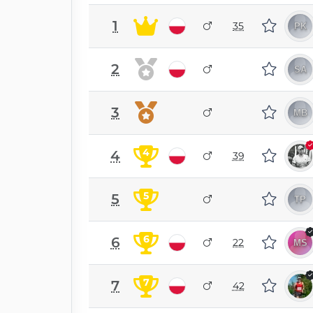
1
35
2
3
4
4
39
5
5
6
6
22
7
7
42