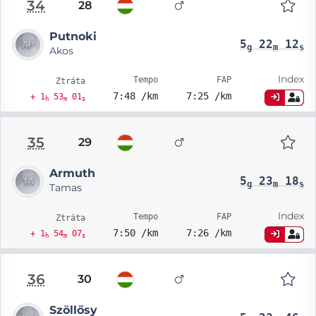
34
28
Putnoki
5
22
12
g
m
s
Akos
Index
Tempo
FAP
Ztráta
7:48 /km
7:25 /km
+ 1
53
01
h
m
s
35
29
Armuth
5
23
18
g
m
s
Tamas
Index
Tempo
FAP
Ztráta
7:50 /km
7:26 /km
+ 1
54
07
h
m
s
36
30
Szöllősy