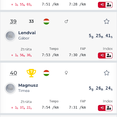
7:51 /km
7:28 /km
+ 1
55
03
h
m
s
39
33
Lendvai
5
25
41
g
m
s
Gábor
Index
Tempo
FAP
Ztráta
7:53 /km
7:30 /km
+ 1
56
30
h
m
s
7
40
Magnusz
5
26
24
g
m
s
Timea
Index
Tempo
FAP
Ztráta
7:54 /km
7:31 /km
+ 1
37
22
h
m
s