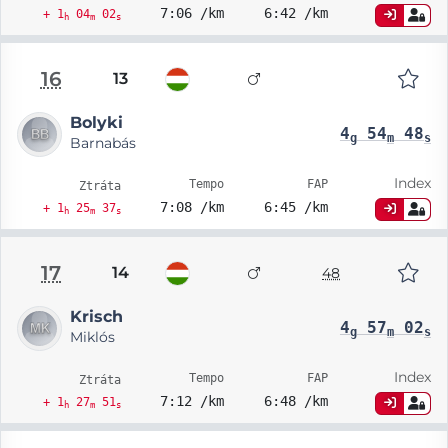
7:06 /km
6:42 /km
+ 1
04
02
h
m
s
16
13
Bolyki
4
54
48
g
m
s
Barnabás
Index
Tempo
FAP
Ztráta
7:08 /km
6:45 /km
+ 1
25
37
h
m
s
17
14
48
Krisch
4
57
02
g
m
s
Miklós
Index
Tempo
FAP
Ztráta
7:12 /km
6:48 /km
+ 1
27
51
h
m
s