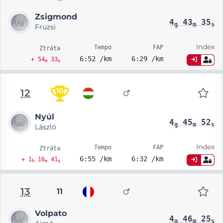
Zsigmond
4
43
35
g
m
s
Fruzsi
Index
Tempo
FAP
Ztráta
6:52 /km
6:29 /km
+ 54
33
m
s
10
12
Nyúl
4
45
52
g
m
s
László
Index
Tempo
FAP
Ztráta
6:55 /km
6:32 /km
+ 1
16
41
h
m
s
13
11
Volpato
4
46
25
g
m
s