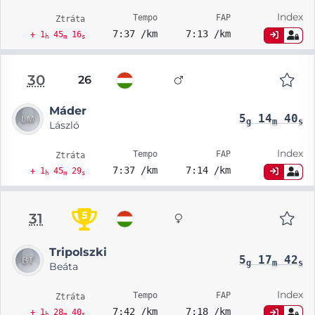
Index
Tempo
FAP
Ztráta
7:37 /km
7:13 /km
+ 1
45
16
h
m
s
30
26
Máder
5
14
40
g
m
s
László
Index
Tempo
FAP
Ztráta
7:37 /km
7:14 /km
+ 1
45
29
h
m
s
5
31
Tripolszki
5
17
42
g
m
s
Beáta
Index
Tempo
FAP
Ztráta
7:42 /km
7:18 /km
+ 1
28
40
h
m
s