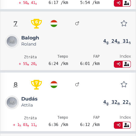
6:17 /km
5:54 /km
+ 50
41
m
s
6
7
Balogh
4
24
31
g
m
s
Roland
Index
Tempo
FAP
Ztráta
6:24 /km
6:01 /km
+ 55
20
m
s
7
8
Dudás
4
32
22
g
m
s
Attila
Index
Tempo
FAP
Ztráta
6:36 /km
6:12 /km
+ 1
03
11
h
m
s