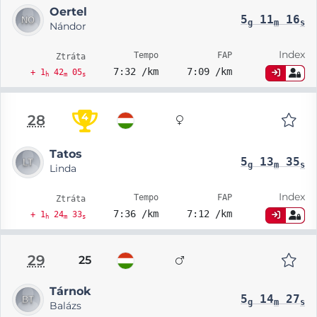
Oertel
5
11
16
g
m
s
Nándor
Index
Tempo
FAP
Ztráta
7:32 /km
7:09 /km
+ 1
42
05
h
m
s
4
28
Tatos
5
13
35
g
m
s
Linda
Index
Tempo
FAP
Ztráta
7:36 /km
7:12 /km
+ 1
24
33
h
m
s
29
25
Tárnok
5
14
27
g
m
s
Balázs