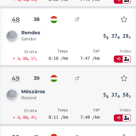
h
m
s
48
38
Rendes
5
37
28
g
m
s
Sándor
Index
Tempo
FAP
Ztráta
8:10 /km
7:47 /km
+ 2
08
17
h
m
s
49
39
Mészáros
5
37
58
g
m
s
Roland
Index
Tempo
FAP
Ztráta
8:11 /km
7:48 /km
+ 2
08
47
h
m
s