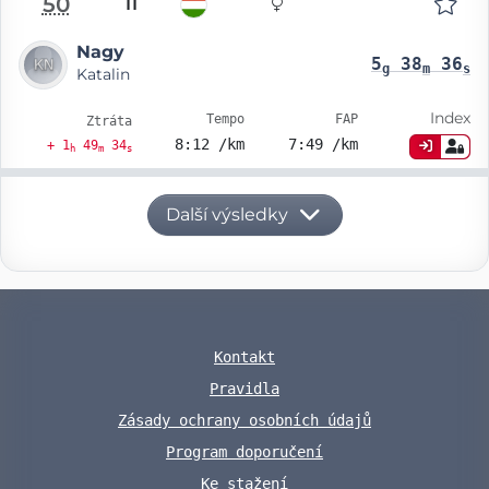
50
11
Nagy
5
38
36
g
m
s
Katalin
Index
Tempo
FAP
Ztráta
8:12 /km
7:49 /km
+ 1
49
34
h
m
s
Další výsledky
Kontakt
Pravidla
Zásady ochrany osobních údajů
Program doporučení
Ke stažení