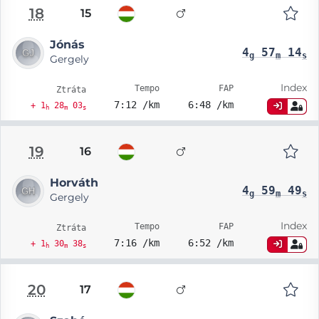
18
15
Jónás
4
57
14
g
m
s
Gergely
Index
Tempo
FAP
Ztráta
7:12 /km
6:48 /km
+ 1
28
03
h
m
s
19
16
Horváth
4
59
49
g
m
s
Gergely
Index
Tempo
FAP
Ztráta
7:16 /km
6:52 /km
+ 1
30
38
h
m
s
20
17