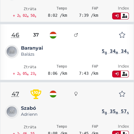
Index
Tempo
FAP
Ztráta
8:02 /km
7:39 /km
+ 2
02
50
h
m
s
46
37
Baranyai
5
34
34
g
m
s
Balázs
Index
Tempo
FAP
Ztráta
8:06 /km
7:43 /km
+ 2
05
23
h
m
s
10
47
Szabó
5
35
57
g
m
s
Adrienn
Index
Tempo
FAP
Ztráta
8:08 /km
7:45 /km
+ 1
46
55