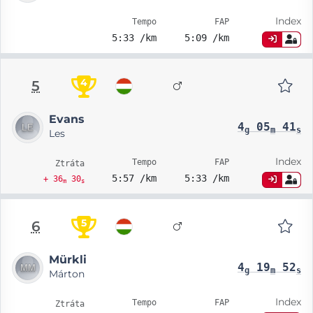
Index
Tempo
FAP
5:33 /km
5:09 /km
4
5
Evans
4
05
41
g
m
s
Les
Index
Tempo
FAP
Ztráta
5:57 /km
5:33 /km
+ 36
30
m
s
5
6
Mürkli
4
19
52
g
m
s
Márton
Index
Tempo
FAP
Ztráta