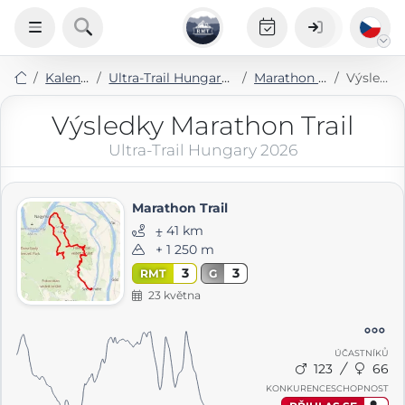
Kalendář
Ultra-Trail Hungary 2026
Marathon Trail
Výsledky
Výsledky Marathon Trail
Ultra-Trail Hungary 2026
Marathon Trail
⨦ 41 km
+ 1 250 m
3
3
RMT
G
23 května
ÚČASTNÍKŮ
123
66
KONKURENCESCHOPNOST