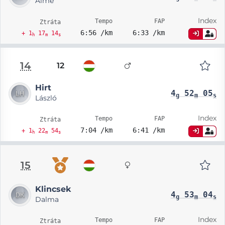
Aimé
Index
Tempo
FAP
Ztráta
6:56 /km
6:33 /km
+ 1
17
14
h
m
s
14
12
Hirt
4
52
05
g
m
s
László
Index
Tempo
FAP
Ztráta
7:04 /km
6:41 /km
+ 1
22
54
h
m
s
15
Klincsek
4
53
04
g
m
s
Dalma
Index
Tempo
FAP
Ztráta