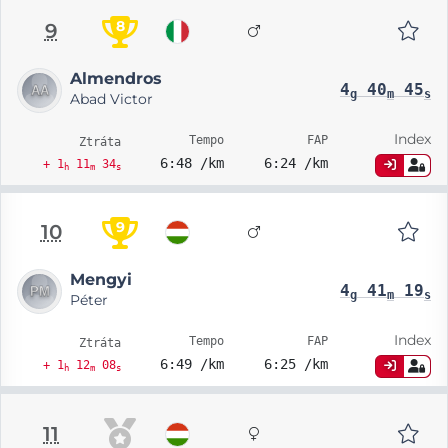
8
9
Almendros
4
40
45
g
m
s
Abad Victor
Index
Tempo
FAP
Ztráta
6:48 /km
6:24 /km
+ 1
11
34
h
m
s
9
10
Mengyi
4
41
19
g
m
s
Péter
Index
Tempo
FAP
Ztráta
6:49 /km
6:25 /km
+ 1
12
08
h
m
s
11