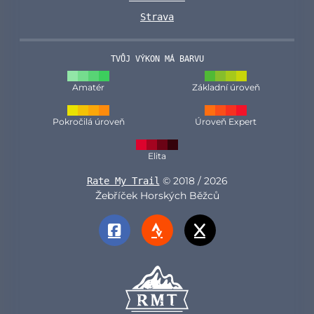
Strava
TVŮJ VÝKON MÁ BARVU
Amatér
Základní úroveň
Pokročilá úroveň
Úroveň Expert
Elita
© 2018 / 2026
Rate My Trail
Žebříček Horských Běžců