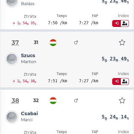
5
23
46
g
m
s
Balázs
Index
Tempo
FAP
Ztráta
7:50 /km
7:27 /km
+ 1
54
35
h
m
s
37
31
Szucs
5
23
49
g
m
s
Marton
Index
Tempo
FAP
Ztráta
7:51 /km
7:27 /km
+ 1
54
38
h
m
s
38
32
Csabai
5
24
14
g
m
s
Marci
Index
Tempo
FAP
Ztráta