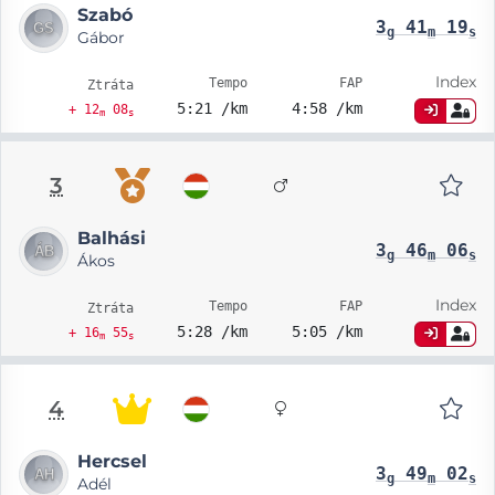
Szabó
3
41
19
g
m
s
Gábor
Index
Tempo
FAP
Ztráta
5:21 /km
4:58 /km
+ 12
08
m
s
3
Balhási
3
46
06
g
m
s
Ákos
Index
Tempo
FAP
Ztráta
5:28 /km
5:05 /km
+ 16
55
m
s
4
Hercsel
3
49
02
g
m
s
Adél