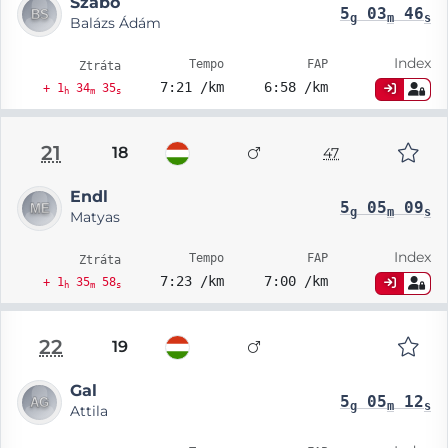
Szabó
5
03
46
g
m
s
Balázs Ádám
Index
Tempo
FAP
Ztráta
7:21 /km
6:58 /km
+ 1
34
35
h
m
s
21
18
47
Endl
5
05
09
g
m
s
Matyas
Index
Tempo
FAP
Ztráta
7:23 /km
7:00 /km
+ 1
35
58
h
m
s
22
19
Gal
5
05
12
g
m
s
Attila