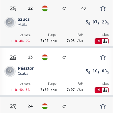
25
22
40
Szücs
5
07
20
g
m
s
Attila
Index
Tempo
FAP
Ztráta
7:27 /km
7:03 /km
+ 1
38
09
h
m
s
26
23
Pásztor
5
10
03
g
m
s
Csaba
Index
Tempo
FAP
Ztráta
7:30 /km
7:07 /km
+ 1
40
52
h
m
s
27
24