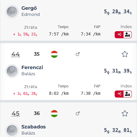
Gergő
5
28
34
g
m
s
Edmond
Index
Tempo
FAP
Ztráta
7:57 /km
7:34 /km
+ 1
59
23
h
m
s
44
35
Ferenczi
5
31
39
g
m
s
Balázs
Index
Tempo
FAP
Ztráta
8:02 /km
7:38 /km
+ 2
02
28
h
m
s
45
36
Szabados
5
32
01
g
m
s
Balázs