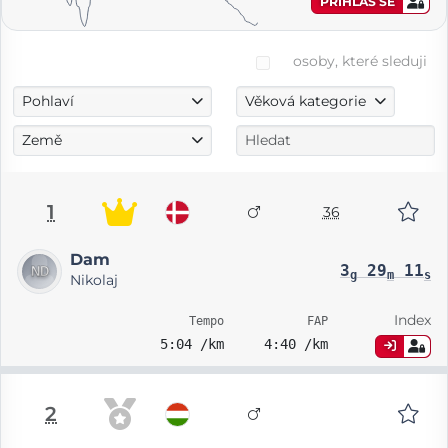
PŘIHLAS SE
osoby, které sleduji
Pohlaví
Věková kategorie
Země
1
36
Dam
3
29
11
g
m
s
Nikolaj
Index
Tempo
FAP
5:04 /km
4:40 /km
2