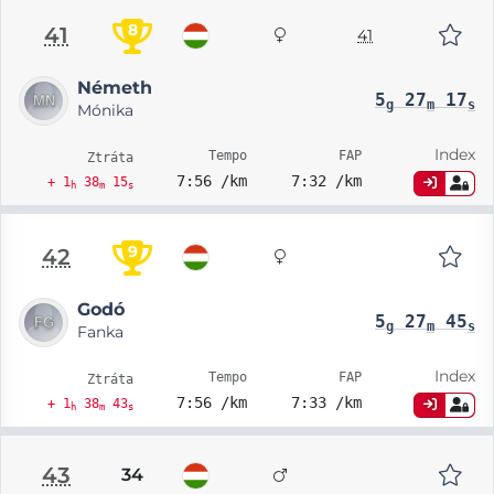
8
41
41
Németh
5
27
17
g
m
s
Mónika
Index
Tempo
FAP
Ztráta
7:56 /km
7:32 /km
+ 1
38
15
h
m
s
9
42
Godó
5
27
45
g
m
s
Fanka
Index
Tempo
FAP
Ztráta
7:56 /km
7:33 /km
+ 1
38
43
h
m
s
43
34