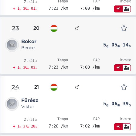
Index
Tempo
FAP
Ztráta
7:23 /km
7:00 /km
+ 1
36
01
h
m
s
23
20
Bokor
5
05
14
g
m
s
Bence
Index
Tempo
FAP
Ztráta
7:23 /km
7:00 /km
+ 1
36
03
h
m
s
24
21
Fürész
5
06
39
g
m
s
Viktor
Index
Tempo
FAP
Ztráta
7:26 /km
7:02 /km
+ 1
37
28
h
m
s