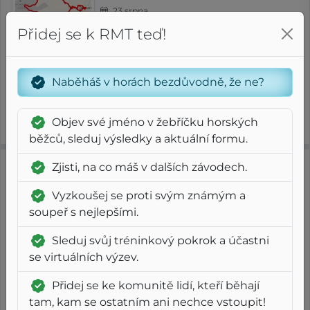
23 srpna
Přidej se k RMT teď!
3
13
RMT
G
⨦ 22.5 km
+ 2 800 m
Steep
Long
G
Naběháš v horách bezdůvodně, že ne?
Čistý čas
4
3
33
08
Index
g
m
s
Objev své jméno v žebříčku horských
Tempo
FAP
/ 175
9:33 /km
6:51 /km
běžců, sleduj výsledky a aktuální formu.
Zjisti, na co máš v dalších závodech.
2025
Trail Des 6 Cols
Vyzkoušej se proti svým známým a
High Trail Vanoise
soupeř s nejlepšími.
13 července
Sleduj svůj tréninkový pokrok a účastni
se virtuálních výzev.
3
8
RMT
G
⨦ 32.5 km
+ 2 600 m
Steep
Long
G
Přidej se ke komunitě lidí, kteří běhají
tam, kam se ostatním ani nechce vstoupit!
Čistý čas