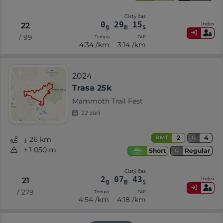
Čistý čas
0
29
15
Index
22
g
m
s
/ 99
Tempo
FAP
4:34 /km
3:14 /km
2024
Trasa 25k
Mammoth Trail Fest
22 září
2
4
RMT
G
⨦ 26 km
+ 1 050 m
Regular
Short
G
Čistý čas
2
07
43
Index
21
g
m
s
/ 279
Tempo
FAP
4:54 /km
4:18 /km