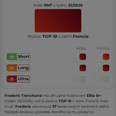
Index
RMT
v týdnu
32/2026
Pozice
TOP 10
v zemi
Francie
Index
Forma
Short
Long
Ultra
Frederic Tranchand
má aktuálně hodnocení
Elita B+
(týden 32/2026), což je pozice
TOP 10
v zemi Francie mezi
muži.
Frederic
absolvoval
37
bodovaných terénních běhů.
Nejlepší bodový výsledek, kterého se mu podařilo