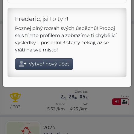
3
06
22
Index
g
m
s
Tempo
FAP
/ 776
5:42 /km
4:16 /km
Frederic
, jsi to ty?!
Poznej plný rozsah svých úspěchů! Propoj
2025
se s tímto profilem a zobrazíme ti chybějící
Trasa 25k
výsledky – poslední 3 starty čekají, až se
Skyrace des Matheysins
vrátí na své místo!
20 dubna
Vytvoř nový účet
3
8
RMT
G
⨦ 25 km
+ 2 050 m
Steep
Long
G
Čistý čas
5
2
28
05
Index
g
m
s
Tempo
FAP
/ 303
5:52 /km
4:23 /km
2024