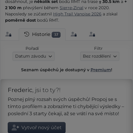
dosáhnout, je
několik set
bodů RMT na trase
⨦ 30.5 km
a
+
2 100 m
převýšení během
Sierre-Zinal
v roce 2020.
Naposledy se zúčastnil
High Trail Vanoise 2026
a získal
poměrně dost
bodů RMT.
Historie
37
Pořadí
Filtr
Datum závodu
Bez rozdělení
Seznam úspěchů je dostupný v
Premium
!
Frederic
, jsi to ty?!
Poznej plný rozsah svých úspěchů! Propoj se s
tímto profilem a zobrazíme ti chybějící výsledky –
poslední 3 starty čekají, až se vrátí na své místo!
Vytvoř nový účet