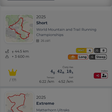
2025
Short
World Mountain and Trail Running
Championships
26 září
4
8
RMT
G
⨦ 44.5 km
+ 3 600 m
Steep
Long
G
Čistý čas
4
42
10
Index
g
m
s
Tempo
FAP
/ 171
6:22 /km
4:52 /km
2025
Extreme
Matterhorn Ultraks