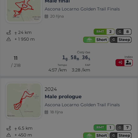
Male final
Ascona Locarno Golden Trail Finals
20 října
2
8
RMT
G
⨦ 24 km
+ 1 950 m
Steep
Short
G
Čistý čas
1
58
36
Index
11
g
m
s
/ 218
Tempo
FAP
4:57 /km
3:28 /km
2024
Male prologue
Ascona Locarno Golden Trail Finals
18 října
1
7
RMT
G
⨦ 6.5 km
+ 450 m
Steep
Short
G