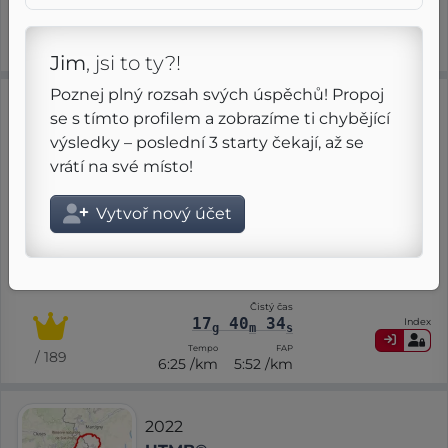
19
37
43
Index
g
m
s
Tempo
FAP
/ 1569
6:45 /km
5:41 /km
Jim
, jsi to ty?!
Poznej plný rozsah svých úspěchů! Propoj
2023
se s tímto profilem a zobrazíme ti chybějící
Red
výsledky – poslední 3 starty čekají, až se
100 Miles Of Istria
vrátí na své místo!
14 dubna
Vytvoř nový účet
8
4
RMT
G
⨦ 165 km
+ 6 200 m
Regular
Ultra
G
Čistý čas
17
40
34
Index
g
m
s
Tempo
FAP
/ 189
6:25 /km
5:52 /km
2022