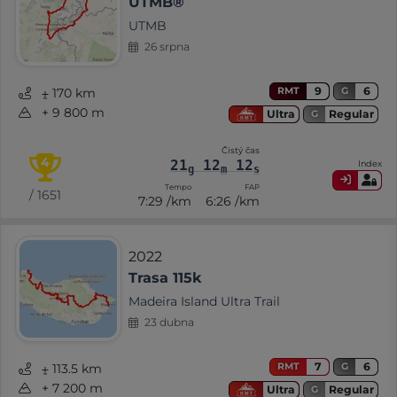
UTMB®
UTMB
26 srpna
9
6
RMT
G
⨦ 170 km
+ 9 800 m
Regular
Ultra
G
Čistý čas
4
21
12
12
Index
g
m
s
Tempo
FAP
/ 1651
7:29 /km
6:26 /km
2022
Trasa 115k
Madeira Island Ultra Trail
23 dubna
7
6
RMT
G
⨦ 113.5 km
+ 7 200 m
Regular
Ultra
G