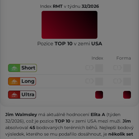
Index
RMT
v týdnu
32/2026
Pozice
TOP 10
v zemi
USA
Index
Forma
Short
Long
Ultra
Jim Walmsley
má aktuálně hodnocení
Elita A
(týden
32/2026), což je pozice
TOP 10
v zemi USA mezi muži.
Jim
absolvoval
45
bodovaných terénních běhů. Nejlepší bodový
výsledek, kterého se mu podařilo dosáhnout, je
několik set