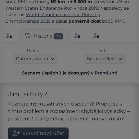
bodů RMT na trase
⨦ 161 km
a
+ 5 300 m
převýšení během
Western States Endurance Run
v roce 2019. Naposledy se
zúčastnil
World Mountain and Trail Running
Championships 2025
a získal
poměrně dost
bodů RMT.
Historie
45
Pořadí
Filtr
Datum závodu
Bez rozdělení
Seznam úspěchů je dostupný v
Premium
!
Jim
, jsi to ty?!
Poznej plný rozsah svých úspěchů! Propoj se s
tímto profilem a zobrazíme ti chybějící výsledky –
poslední 3 starty čekají, až se vrátí na své místo!
Vytvoř nový účet