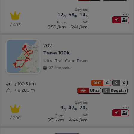
Čistý čas
12
58
14
Index
g
m
s
Tempo
FAP
/ 493
6:50 /km
5:41 /km
2021
Trasa 100k
Ultra-Trail Cape Town
27 listopadu
6
6
RMT
G
⨦ 100.5 km
+ 6 200 m
Regular
Ultra
G
Čistý čas
9
47
20
Index
g
m
s
Tempo
FAP
/ 206
5:51 /km
4:44 /km