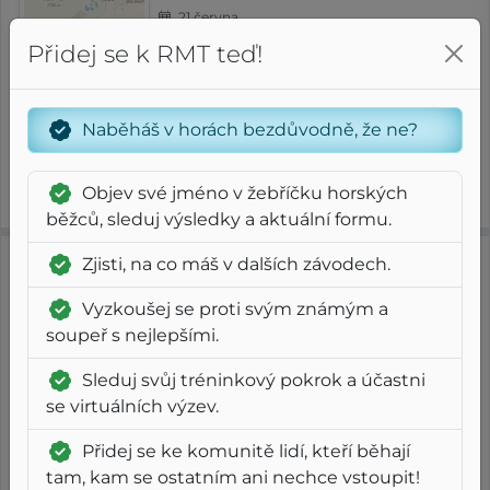
21 června
Přidej se k RMT teď!
1
9
RMT
G
⨦ 9 km
+ 800 m
Steep
Short
G
Naběháš v horách bezdůvodně, že ne?
Čistý čas
0
37
39
Index
g
m
s
Objev své jméno v žebříčku horských
Tempo
FAP
/ 305
4:11 /km
2:00 /km
běžců, sleduj výsledky a aktuální formu.
Zjisti, na co máš v dalších závodech.
2023
UTMB®
Vyzkoušej se proti svým známým a
UTMB
soupeř s nejlepšími.
1 září
Sleduj svůj tréninkový pokrok a účastni
se virtuálních výzev.
9
6
RMT
G
⨦ 174.5 km
+ 10 100 m
Regular
Ultra
G
Přidej se ke komunitě lidí, kteří běhají
tam, kam se ostatním ani nechce vstoupit!
Čistý čas