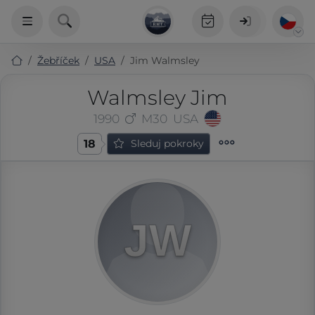
Žebříček
USA
Jim Walmsley
Walmsley Jim
1990
M30
USA
18
Sleduj pokroky