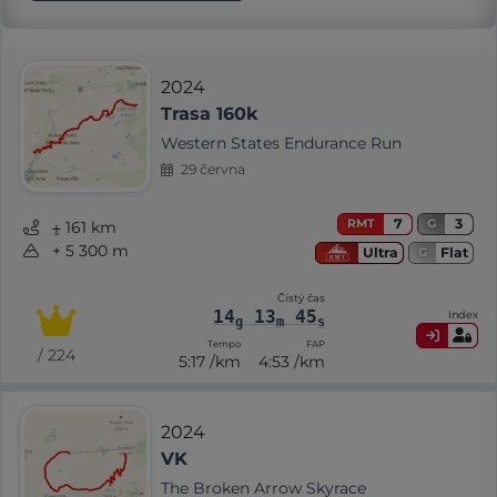
2024
Trasa 160k
Western States Endurance Run
29 června
7
3
RMT
G
⨦ 161 km
+ 5 300 m
Flat
Ultra
G
Čistý čas
14
13
45
Index
g
m
s
Tempo
FAP
/ 224
5:17 /km
4:53 /km
2024
VK
The Broken Arrow Skyrace