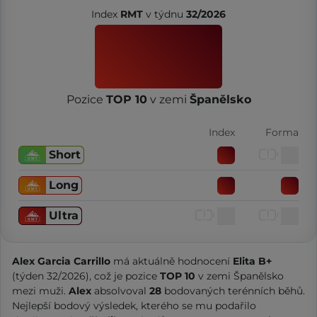
Index
RMT
v týdnu
32/2026
Pozice
TOP 10
v zemi
Španělsko
Index
Forma
Short
Long
Ultra
Alex Garcia Carrillo
má aktuálně hodnocení
Elita B+
(týden 32/2026), což je pozice
TOP 10
v zemi Španělsko
mezi muži.
Alex
absolvoval
28
bodovaných terénních běhů.
Nejlepší bodový výsledek, kterého se mu podařilo