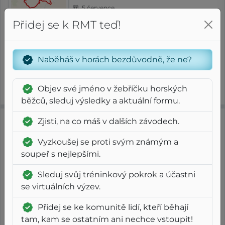
5 července
Přidej se k RMT teď!
2
6
RMT
G
⨦ 15.5 km
+ 850 m
Regular
Short
G
Naběháš v horách bezdůvodně, že ne?
Čistý čas
1
11
30
Index
g
m
s
Objev své jméno v žebříčku horských
Tempo
FAP
/ 494
4:37 /km
3:36 /km
běžců, sleduj výsledky a aktuální formu.
Zjisti, na co máš v dalších závodech.
2025
Trasa 30k
Vyzkoušej se proti svým známým a
Il Golfo dell'Isola
soupeř s nejlepšími.
17 května
Sleduj svůj tréninkový pokrok a účastni
se virtuálních výzev.
2
5
RMT
G
⨦ 27.5 km
+ 1 450 m
Regular
Short
G
Přidej se ke komunitě lidí, kteří běhají
tam, kam se ostatním ani nechce vstoupit!
Čistý čas