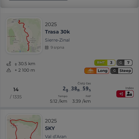
2025
Trasa 30k
Sierre-Zinal
9 srpna
3
7
RMT
G
⨦ 30.5 km
+ 2 100 m
Steep
Long
G
Čistý čas
2
38
59
Index
14
g
m
s
/ 1335
Tempo
FAP
5:12 /km
3:39 /km
2025
SKY
Val d’Aran