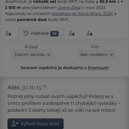
dosáhnout, je
několik set
bodů RMT na trase
⨦ 30.5 km
a
+
2 100 m
převýšení během
Sierre-Zinal
v roce 2023.
Naposledy se zúčastnil
Marathon du Mont-Blanc 2026
a
získal
poměrně dost
bodů RMT.
Historie
28
Pořadí
Filtr
Datum závodu
Bez rozdělení
Seznam úspěchů je dostupný v
Premium
!
Alex
, jsi to ty?!
Poznej plný rozsah svých úspěchů! Propoj se s
tímto profilem a zobrazíme ti chybějící výsledky –
poslední 3 starty čekají, až se vrátí na své místo!
Vytvoř nový účet