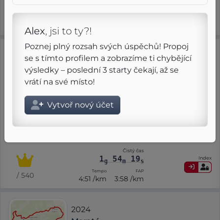
2
10
04
Index
12
g
m
s
/ 83
Tempo
FAP
4:42 /km
3:45 /km
Alex
, jsi to ty?!
Poznej plný rozsah svých úspěchů! Propoj
2025
se s tímto profilem a zobrazíme ti chybějící
Trasa 25k
výsledky – poslední 3 starty čekají, až se
Tenerife Bluetrail
vrátí na své místo!
29 března
Vytvoř nový účet
2
6
RMT
G
⨦ 23.5 km
+ 1 450 m
Regular
Short
G
Čistý čas
1
54
19
Index
g
m
s
Tempo
FAP
/ 540
4:51 /km
3:58 /km
2024