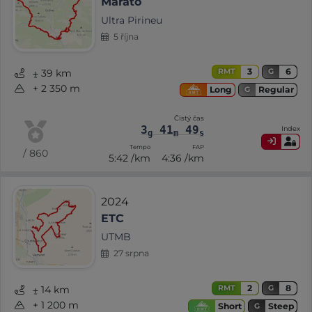
Marató
Ultra Pirineu
5 října
3
6
RMT
G
⨦ 39 km
+ 2 350 m
Regular
Long
G
Čistý čas
3
41
49
Index
g
m
s
Tempo
FAP
/ 860
5:42 /km
4:36 /km
2024
ETC
UTMB
27 srpna
2
8
RMT
G
⨦ 14 km
+ 1 200 m
Steep
Short
G