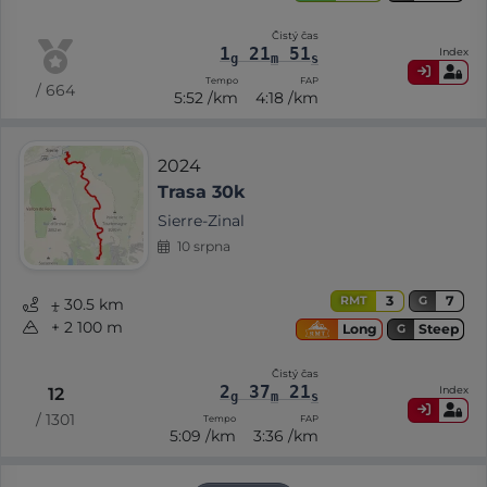
Čistý čas
1
21
51
Index
g
m
s
Tempo
FAP
/ 664
5:52 /km
4:18 /km
2024
Trasa 30k
Sierre-Zinal
10 srpna
3
7
RMT
G
⨦ 30.5 km
+ 2 100 m
Steep
Long
G
Čistý čas
2
37
21
Index
12
g
m
s
/ 1301
Tempo
FAP
5:09 /km
3:36 /km